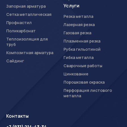
Услуги
Запорная арматура
Сетка металлическая
Резка металла
Профнастил
Лазерная резка
Поликарбонат
Газовая резка
Теплоизоляция для
Плазменная резка
труб
Рубка гильотиной
Композитная арматура
Гибка металла
Сайдинг
Сварочные работы
Цинкование
Порошковая окраска
Перфорация листового
металла
Контакты