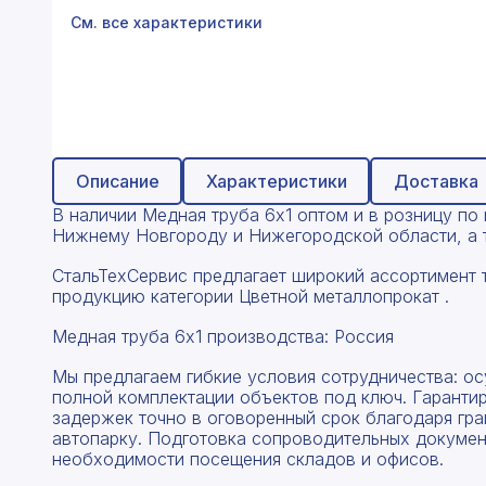
Профнастил
См. все характеристики
Поликарбонат
Теплоизоляция для труб
Композитная арматура
Описание
Характеристики
Доставка
Сайдинг
В наличии Медная труба 6x1 оптом и в розницу по ц
Услуги
Нижнему Новгороду и Нижегородской области, а т
СтальТехСервис предлагает широкий ассортимент 
продукцию категории Цветной металлопрокат .
Медная труба 6x1 производства: Россия
Мы предлагаем гибкие условия сотрудничества: о
полной комплектации объектов под ключ. Гаранти
задержек точно в оговоренный срок благодаря гр
автопарку. Подготовка сопроводительных докумен
необходимости посещения складов и офисов.