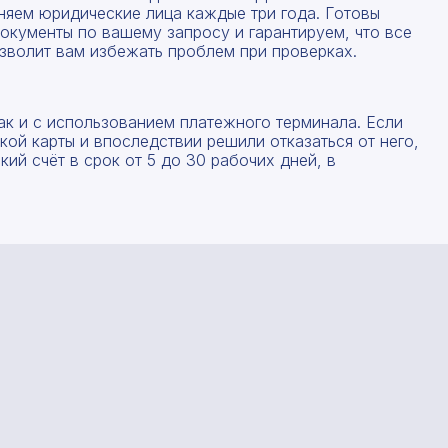
няем юридические лица каждые три года. Готовы
окументы по вашему запросу и гарантируем, что все
зволит вам избежать проблем при проверках.
ак и с использованием платежного терминала. Если
ой карты и впоследствии решили отказаться от него,
ий счёт в срок от 5 до 30 рабочих дней, в
Рассчитать смету
Заполните форму ниже, чтобы получить точный
Оставьте номер телефона
расчет сметы. Мы свяжемся с вами в кратчайшие
сроки.
Мы свяжемся с вами в ближайшее время!
Предоставим бесплатную консультацию по нашим
товарам и актуальным ценам на металлопрокат