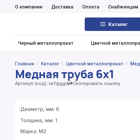
О компании
Доставка
Оплата
Снабженцам
Каталог
Черный металлопрокат
Цветной металлопр
Главная
Каталог
Цветной металлопрокат
Мед
/
/
/
Медная труба 6x1
Черный металлопрокат
Артикул (код): iwfqjggd
Скопировать ссылку
Цветной металлопрокат
Нержавеющий металлопрокат
;
Диаметр, мм: 6
Запорная арматура
Толщина, мм: 1
Сетка металлическая
Марка: М2