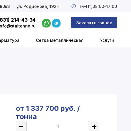
 80к3
l
ул. Родионова, 192к1
Пн-Пт,
08:00-17:00
(831) 214-43-34
Заказать звонок
info@staltehnn.ru
арматура
Сетка металлическая
Услуги
от 1 337 700 руб. /
тонна
−
+