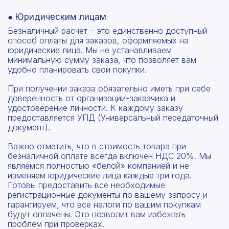
● Юридическим лицам
Прикрепить смету на расчет
Безналичный расчет – это единственно доступный
способ оплаты для заказов, оформляемых на
Заказать звонок
юридические лица. Мы не устанавливаем
Отправить запрос
Даю согласие на
обработку персональных данных
минимальную сумму заказа, что позволяет вам
удобно планировать свои покупки.
Даю согласие на
обработку персональных данных
При получении заказа обязательно иметь при себе
доверенность от организации-заказчика и
удостоверение личности. К каждому заказу
предоставляется УПД (Универсальный передаточный
документ).
Важно отметить, что в стоимость товара при
безналичной оплате всегда включён НДС 20%. Мы
являемся полностью «белой» компанией и не
изменяем юридические лица каждые три года.
Готовы предоставить все необходимые
регистрационные документы по вашему запросу и
гарантируем, что все налоги по вашим покупкам
будут оплачены. Это позволит вам избежать
проблем при проверках.