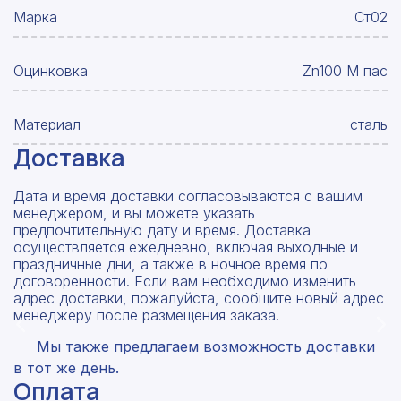
Марка
Ст02
Оцинковка
Zn100 М пас
Материал
сталь
Доставка
Рассчитать смету
Дата и время доставки согласовываются с вашим
Оставьте номер
менеджером, и вы можете указать
Заполните форму ниже, чтобы получить
телефона
предпочтительную дату и время. Доставка
точный расчет сметы. Мы свяжемся с вами в
осуществляется ежедневно, включая выходные и
кратчайшие сроки.
праздничные дни, а также в ночное время по
Мы свяжемся с вами в ближайшее время!
договоренности. Если вам необходимо изменить
Предоставим бесплатную консультацию по
адрес доставки, пожалуйста, сообщите новый адрес
нашим товарам и актуальным ценам на
Форма отправлена,
менеджеру после размещения заказа.
металлопрокат
Форма не отправлена!
спасибо!
Мы также предлагаем возможность доставки
в тот же день.
Произошла ошибка.
Оплата
С вами свяжется наш менеджер.