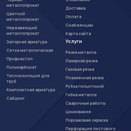
металлопрокат
Доставка
Цветной
Оплата
металлопрокат
Снабженцам
Нержавеющий
металлопрокат
Карта сайта
Услуги
Запорная арматура
Сетка металлическая
Резка металла
Профнастил
Лазерная резка
Поликарбонат
Газовая резка
Теплоизоляция для
Плазменная резка
труб
Рубка гильотиной
Композитная арматура
Гибка металла
Сайдинг
Сварочные работы
Цинкование
Порошковая окраска
Перфорация листового