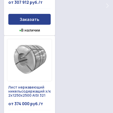
от 307 912 руб./т
Форма отправлена,
металлопрокат
Форма не отправлена!
спасибо!
Заказать
Произошла ошибка.
С вами свяжется наш менеджер.
●
В наличии
Прикрепить смету на расчет
Заказать звонок
Отправить запрос
Даю согласие на
обработку персональных данных
Даю согласие на
обработку персональных данных
Лист нержавеющий
никельсодержащий х/к
2x1250x2500 AISI 321
от 374 000 руб./т