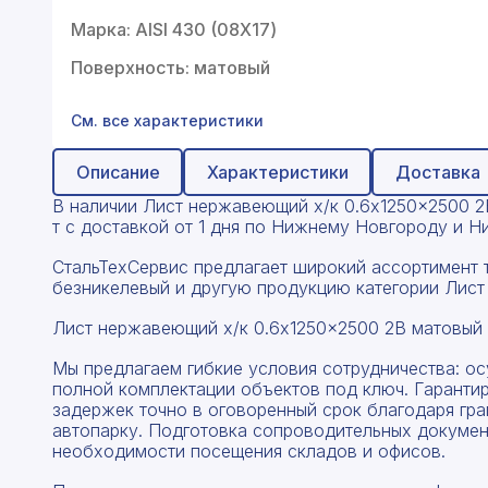
Профнастил
Марка: AISI 430 (08Х17)
Поликарбонат
Поверхность: матовый
Теплоизоляция для труб
См. все характеристики
Композитная арматура
Описание
Характеристики
Доставка
Сайдинг
В наличии Лист нержавеющий х/к 0.6x1250x2500 2B
т с доставкой от 1 дня по Нижнему Новгороду и Н
Услуги
СтальТехСервис предлагает широкий ассортимент 
безникелевый и другую продукцию категории Лист
Лист нержавеющий х/к 0.6x1250x2500 2B матовый 
Мы предлагаем гибкие условия сотрудничества: о
полной комплектации объектов под ключ. Гаранти
задержек точно в оговоренный срок благодаря гр
автопарку. Подготовка сопроводительных докумен
необходимости посещения складов и офисов.