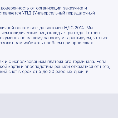
 доверенность от организации-заказчика и
ставляется УПД (Универсальный передаточный
наличной оплате всегда включён НДС 20%. Мы
няем юридические лица каждые три года. Готовы
окументы по вашему запросу и гарантируем, что все
зволит вам избежать проблем при проверках.
ак и с использованием платежного терминала. Если
ой карты и впоследствии решили отказаться от него,
Рассчитать смету
ий счёт в срок от 5 до 30 рабочих дней, в
Заполните форму ниже, чтобы получить точный
Оставьте номер телефона
расчет сметы. Мы свяжемся с вами в кратчайшие
сроки.
Мы свяжемся с вами в ближайшее время!
Предоставим бесплатную консультацию по нашим
товарам и актуальным ценам на металлопрокат