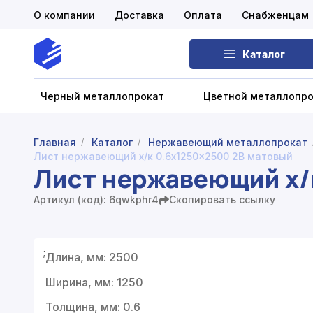
О компании
Доставка
Оплата
Снабженцам
Каталог
Черный металлопрокат
Цветной металлопр
Главная
Каталог
Нержавеющий металлопрокат
/
/
Лист нержавеющий х/к 0.6x1250x2500 2B матовый
Черный металлопрокат
Лист нержавеющий х/
Цветной металлопрокат
Артикул (код): 6qwkphr4
Скопировать ссылку
Нержавеющий металлопрокат
;
Запорная арматура
Длина, мм: 2500
Ширина, мм: 1250
Сетка металлическая
Толщина, мм: 0.6