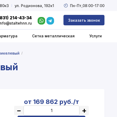
 80к3
l
ул. Родионова, 192к1
Пн-Пт,
08:00-17:00
(831) 214-43-34
Заказать звонок
info@staltehnn.ru
арматура
Сетка металлическая
Услуги
никелевый
/
овый
от 169 862 руб./т
−
+