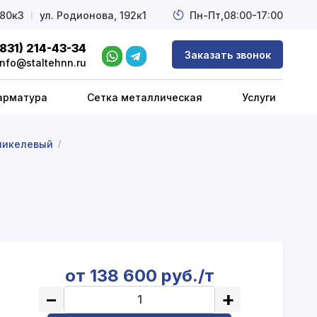
 80к3
l
ул. Родионова, 192к1
Пн-Пт,
08:00-17:00
(831) 214-43-34
Заказать звонок
info@staltehnn.ru
арматура
Сетка металлическая
Услуги
никелевый
/
от 138 600 руб./т
−
+