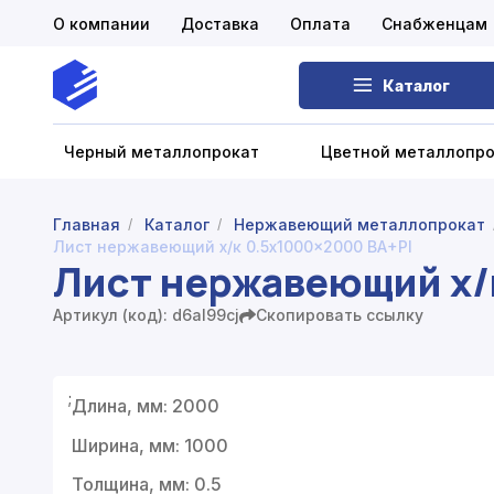
О компании
Доставка
Оплата
Снабженцам
Каталог
Черный металлопрокат
Цветной металлопр
Главная
Каталог
Нержавеющий металлопрокат
/
/
Лист нержавеющий х/к 0.5x1000x2000 BA+PI
Черный металлопрокат
Лист нержавеющий х/
Цветной металлопрокат
Артикул (код): d6al99cj
Скопировать ссылку
Нержавеющий металлопрокат
;
Запорная арматура
Длина, мм: 2000
Ширина, мм: 1000
Сетка металлическая
Толщина, мм: 0.5