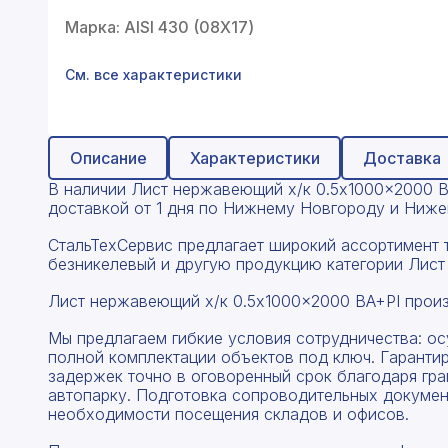
Профнастил
Марка: AISI 430 (08Х17)
Поликарбонат
См. все характеристики
Теплоизоляция для труб
Композитная арматура
Описание
Характеристики
Доставка
Сайдинг
В наличии Лист нержавеющий х/к 0.5x1000x2000 BA+
доставкой от 1 дня по Нижнему Новгороду и Нижег
Услуги
СтальТехСервис предлагает широкий ассортимент 
безникелевый и другую продукцию категории Лист
Лист нержавеющий х/к 0.5x1000x2000 BA+PI произ
Мы предлагаем гибкие условия сотрудничества: о
полной комплектации объектов под ключ. Гаранти
задержек точно в оговоренный срок благодаря гр
автопарку. Подготовка сопроводительных докумен
необходимости посещения складов и офисов.