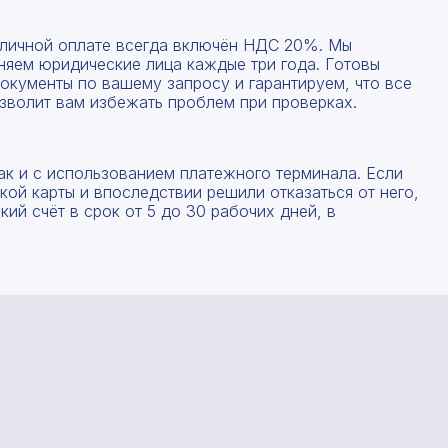
наличной оплате всегда включён НДС 20%. Мы
няем юридические лица каждые три года. Готовы
окументы по вашему запросу и гарантируем, что все
зволит вам избежать проблем при проверках.
ак и с использованием платежного терминала. Если
ой карты и впоследствии решили отказаться от него,
ий счёт в срок от 5 до 30 рабочих дней, в
Рассчитать смету
Заполните форму ниже, чтобы получить точный
Оставьте номер телефона
расчет сметы. Мы свяжемся с вами в кратчайшие
сроки.
Мы свяжемся с вами в ближайшее время!
Предоставим бесплатную консультацию по нашим
товарам и актуальным ценам на металлопрокат