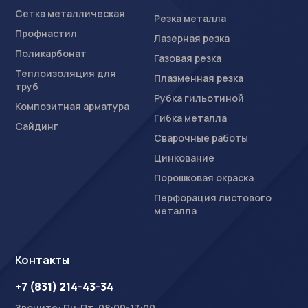
Сетка металлическая
Резка металла
Профнастил
Лазерная резка
Поликарбонат
Газовая резка
Теплоизоляция для
Плазменная резка
труб
Рубка гильотиной
Композитная арматура
Гибка металла
Сайдинг
Сварочные работы
Цинкование
Порошковая окраска
Перфорация листового
металла
Контакты
+7 (831) 214-43-34
Звоните: Пн-Пт, 08:00-17:00