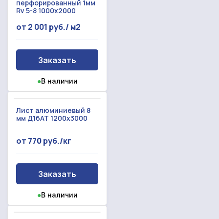
перфорированный 1мм
Произошла ошибка.
Rv 5-8 1000x2000
С вами свяжется наш менеджер.
от 2 001 руб./ м2
Прикрепить смету на расчет
Заказать звонок
Заказать
Отправить запрос
Даю согласие на
обработку персональных данных
●
В наличии
Даю согласие на
обработку персональных данных
Лист алюминиевый 8
мм Д16АТ 1200х3000
от 770 руб./кг
Заказать
●
В наличии