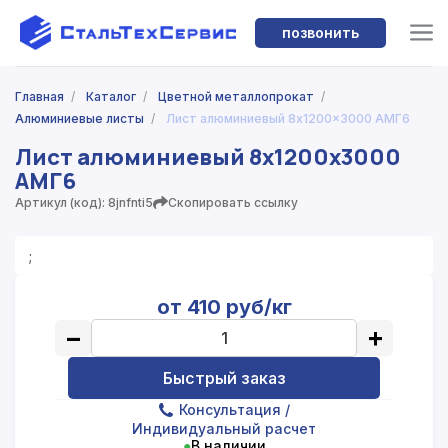
позвонить
Главная
/
Каталог
/
Цветной металлопрокат
/
Алюминиевые листы
/
Лист алюминиевый 8x1200x3000 АМГ6
Лист алюминиевый 8x1200x3000
АМГ6
Артикул (код): 8jnfnti5
Скопировать ссылку
;
от 410 руб/кг
−
+
Быстрый заказ
Консультация
/
Индивидуальный расчет
●
В наличии