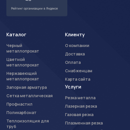
Рейтинг организации в Яндексе
Каталог
Клиенту
Черный
О компании
металлопрокат
Доставка
Цветной
Оплата
металлопрокат
Снабженцам
Нержавеющий
металлопрокат
Карта сайта
Услуги
Запорная арматура
Сетка металлическая
Резка металла
Профнастил
Лазерная резка
Поликарбонат
Газовая резка
Теплоизоляция для
Плазменная резка
труб