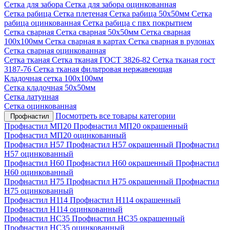
Сетка для забора
Сетка для забора оцинкованная
Сетка рабица
Сетка плетеная
Сетка рабица 50х50мм
Сетка
рабица оцинкованная
Сетка рабица с пвх покрытием
Сетка сварная
Сетка сварная 50х50мм
Сетка сварная
100х100мм
Сетка сварная в картах
Сетка сварная в рулонах
Сетка сварная оцинкованная
Сетка тканая
Сетка тканая ГОСТ 3826-82
Сетка тканая гост
3187-76
Сетка тканая фильтровая нержавеющая
Кладочная сетка 100х100мм
Сетка кладочная 50х50мм
Сетка латунная
Сетка оцинкованная
Посмотреть все товары категории
Профнастил
Профнастил МП20
Профнастил МП20 окрашенный
Профнастил МП20 оцинкованный
Профнастил Н57
Профнастил Н57 окрашенный
Профнастил
Н57 оцинкованный
Профнастил Н60
Профнастил Н60 окрашенный
Профнастил
Н60 оцинкованный
Профнастил Н75
Профнастил Н75 окрашенный
Профнастил
Н75 оцинкованный
Профнастил Н114
Профнастил Н114 окрашенный
Профнастил Н114 оцинкованный
Профнастил НС35
Профнастил НС35 окрашенный
Профнастил НС35 оцинкованный