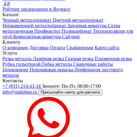
4.8
Рейтинг организации в Яндексе
Каталог
Черный металлопрокат
Цветной металлопрокат
Нержавеющий металлопрокат
Запорная арматура
Сетка
металлическая
Профнастил
Поликарбонат
Теплоизоляция для
труб
Композитная арматура
Сайдинг
Клиенту
О компании
Доставка
Оплата
Снабженцам
Карта сайта
Услуги
Резка металла
Лазерная резка
Газовая резка
Плазменная резка
Рубка гильотиной
Гибка металла
Сварочные работы
Цинкование
Порошковая окраска
Перфорация листового
металла
Контакты
+7 (831) 214-43-34
Звоните: Пн-Пт, 08:00-17:00
info@staltehnn.ru
Присылайте смету для расчета