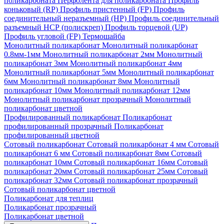
поликарбоната
Перфолента для поликарбоната
Профиль
коньковый (RP)
Профиль пристенный (FP)
Профиль
соединительный неразъемный (НР)
Профиль соединительный
разъемный НСР (полискреп)
Профиль торцевой (UP)
Профиль угловой (FP)
Термошайба
Монолитный поликарбонат
Монолитный поликарбонат
0.8мм-1мм
Монолитный поликарбонат 2мм
Монолитный
поликарбонат 3мм
Монолитный поликарбонат 4мм
Монолитный поликарбонат 5мм
Монолитный поликарбонат
6мм
Монолитный поликарбонат 8мм
Монолитный
поликарбонат 10мм
Монолитный поликарбонат 12мм
Монолитный поликарбонат прозрачный
Монолитный
поликарбонат цветной
Профилированный поликарбонат
Поликарбонат
профилированный прозрачный
Поликарбонат
профилированный цветной
Сотовый поликарбонат
Сотовый поликарбонат 4 мм
Сотовый
поликарбонат 6 мм
Сотовый поликарбонат 8мм
Сотовый
поликарбонат 10мм
Сотовый поликарбонат 16мм
Сотовый
поликарбонат 20мм
Сотовый поликарбонат 25мм
Сотовый
поликарбонат 32мм
Сотовый поликарбонат прозрачный
Сотовый поликарбонат цветной
Поликарбонат для теплиц
Поликарбонат прозрачный
Поликарбонат цветной