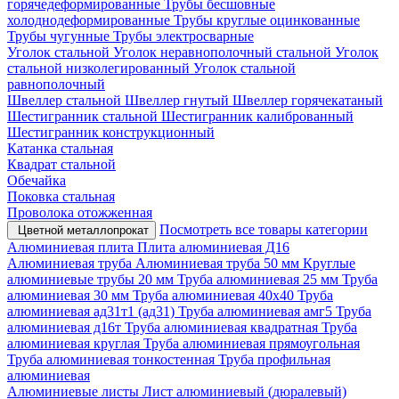
горячедеформированные
Трубы бесшовные
холоднодеформированные
Трубы круглые оцинкованные
Трубы чугунные
Трубы электросварные
Уголок стальной
Уголок неравнополочный стальной
Уголок
стальной низколегированный
Уголок стальной
равнополочный
Швеллер стальной
Швеллер гнутый
Швеллер горячекатаный
Шестигранник стальной
Шестигранник калиброванный
Шестигранник конструкционный
Катанка стальная
Квадрат стальной
Обечайка
Поковка стальная
Проволока отожженная
Посмотреть все товары категории
Цветной металлопрокат
Алюминиевая плита
Плита алюминиевая Д16
Алюминиевая труба
Алюминиевая труба 50 мм
Круглые
алюминиевые трубы 20 мм
Труба алюминиевая 25 мм
Труба
алюминиевая 30 мм
Труба алюминиевая 40х40
Труба
алюминиевая ад31т1 (ад31)
Труба алюминиевая амг5
Труба
алюминиевая д16т
Труба алюминиевая квадратная
Труба
алюминиевая круглая
Труба алюминиевая прямоугольная
Труба алюминиевая тонкостенная
Труба профильная
алюминиевая
Алюминиевые листы
Лист алюминиевый (дюралевый)