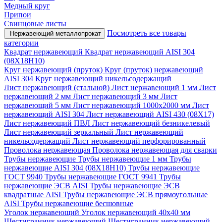
Медный круг
Припои
Свинцовые листы
Посмотреть все товары
Нержавеющий металлопрокат
категории
Квадрат нержавеющий
Квадрат нержавеющий AISI 304
(08Х18Н10)
Круг нержавеющий (пруток)
Круг (пруток) нержавеющий
AISI 304
Круг нержавеющий никельсодержащий
Лист нержавеющий (стальной)
Лист нержавеющий 1 мм
Лист
нержавеющий 2 мм
Лист нержавеющий 3 мм
Лист
нержавеющий 5 мм
Лист нержавеющий 1000х2000 мм
Лист
нержавеющий AISI 304
Лист нержавеющий AISI 430 (08Х17)
Лист нержавеющий ПВЛ
Лист нержавеющий безникелевый
Лист нержавеющий зеркальный
Лист нержавеющий
никельсодержащий
Лист нержавеющий перфорированный
Проволока нержавеющая
Проволока нержавеющая для сварки
Трубы нержавеющие
Трубы нержавеющие 1 мм
Трубы
нержавеющие AISI 304 (08Х18Н10)
Трубы нержавеющие
ГОСТ 9940
Трубы нержавеющие ГОСТ 9941
Трубы
нержавеющие ЭСВ AISI
Трубы нержавеющие ЭСВ
квадратные AISI
Трубы нержавеющие ЭСВ прямоугольные
AISI
Трубы нержавеющие бесшовные
Уголок нержавеющий
Уголок нержавеющий 40x40 мм
Шестигранник нержавеющий
Шестигранник нержавеющий