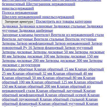
безникелевый
Шестигранник нержавеющий
никельсодержащий
Полоса нержавеющая
Швеллер нержавеющий никельсодержащий
Посмотреть все товары категории
Запорная арматура
Задвижки
Задвижки клиновые
Задвижки стальные
Задвижки
чугунные
Задвижки шиберные
Запорные клапаны (вентили)
Вентили из нержавеющей стали
Вентили латунные
Вентили стальные
Вентили чугунные
Затворы
Затвор межфланцевый
Затвор нержавеющий
Затвор
поворотный Ру 16
Затвор фланцевый
Затвор чугунный
Затворы дисковые
Затворы дисковые 50 мм
Затворы дисковые
80 мм
Затворы дисковые 100 мм
Затворы дисковые 150 мм
Затворы дисковые 200 мм
Затворы дисковые 300 мм
Затворы
дисковые с редуктором
Клапаны обратные
Клапан обратный 15 мм
Клапан обратный
25 мм
Клапан обратный 32 мм
Клапан обратный 40 мм
Клапан обратный 50 мм
Клапан обратный 80 мм
Клапан
обратный 100 мм
Клапан обратный 125 мм
Клапан обратный
150 мм
Клапан обратный 200 мм
Клапан обратный из
нержавеющей стали
Клапан обратный латунный
Клапан
обратный межфланцевый
Клапан обратный осевой
Клапан
обратный пружинный
Клапан обратный стальной
Клапан
обратный фланцевый
Клапан обратный чугунный
Клапан