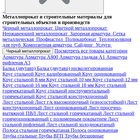
Металлопрокат и строительные материалы для
строительных объектов и производств
Черный металлопрокат
Цветной металлопрокат
Нержавеющий металлопрокат
Запорная арматура
Сетка
металлическая
Профнастил
Поликарбонат
Теплоизоляция
для труб
Композитная арматура
Сайдинг
Услуги
Посмотреть все товары категории
Черный металлопрокат
Арматура
Арматура А800
Арматура гладкая А1
Арматура
рифленая А3
Балка (двутавр)
Балка (двутавр) низколегированная
Круг стальной
Круг калиброванный
Круг оцинкованный
Круг стальной 8 мм
Круг стальной 10 мм
Круг стальной 12 мм
Круг стальной 16 мм
Круг стальной 18 мм
Круг стальной
горячекатаный
Круг стальной инструментальный
горячекатаный
Круг стальной конструкционный
Лист стальной
Лист г/к высокопрочный (износостойкий)
Лист
конструкционный
Лист оцинкованный
Лист просечно-
вытяжной ПВЛ
Лист стальной горячекатаный
Лист стальной
горячеоцинкованный с полимерным покрытием
Лист
стальной рифленый
Лист стальной холоднокатаный
Полоса стальная горячекатаная
Полоса оцинкованная
Трубы стальные
Трубы ВГП
Трубы бесшовные