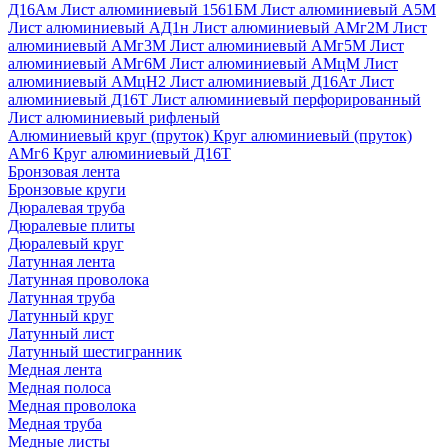
Д16Ам
Лист алюминиевый 1561БМ
Лист алюминиевый А5М
Лист алюминиевый АД1н
Лист алюминиевый АМг2М
Лист
алюминиевый АМг3М
Лист алюминиевый АМг5М
Лист
алюминиевый АМг6М
Лист алюминиевый АМцМ
Лист
алюминиевый АМцН2
Лист алюминиевый Д16Ат
Лист
алюминиевый Д16Т
Лист алюминиевый перфорированный
Лист алюминиевый рифленый
Алюминиевый круг (пруток)
Круг алюминиевый (пруток)
АМг6
Круг алюминиевый Д16Т
Бронзовая лента
Бронзовые круги
Дюралевая труба
Дюралевые плиты
Дюралевый круг
Латунная лента
Латунная проволока
Латунная труба
Латунный круг
Латунный лист
Латунный шестигранник
Медная лента
Медная полоса
Медная проволока
Медная труба
Медные листы