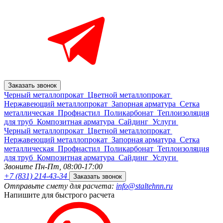
Заказать звонок
Черный металлопрокат
Цветной металлопрокат
Нержавеющий металлопрокат
Запорная арматура
Сетка
металлическая
Профнастил
Поликарбонат
Теплоизоляция
для труб
Композитная арматура
Сайдинг
Услуги
Черный металлопрокат
Цветной металлопрокат
Нержавеющий металлопрокат
Запорная арматура
Сетка
металлическая
Профнастил
Поликарбонат
Теплоизоляция
для труб
Композитная арматура
Сайдинг
Услуги
Звоните Пн-Пт,
08:00-17:00
+7 (831) 214-43-34
Заказать звонок
Отправьте смету для расчета:
info@staltehnn.ru
Напишите для быстрого расчета