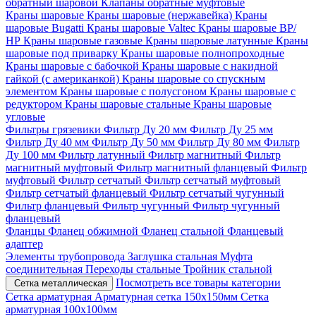
обратный шаровой
Клапаны обратные муфтовые
Краны шаровые
Краны шаровые (нержавейка)
Краны
шаровые Bugatti
Краны шаровые Valtec
Краны шаровые ВР/
НР
Краны шаровые газовые
Краны шаровые латунные
Краны
шаровые под приварку
Краны шаровые полнопроходные
Краны шаровые с бабочкой
Краны шаровые с накидной
гайкой (с американкой)
Краны шаровые со спускным
элементом
Краны шаровые с полусгоном
Краны шаровые с
редуктором
Краны шаровые стальные
Краны шаровые
угловые
Фильтры грязевики
Фильтр Ду 20 мм
Фильтр Ду 25 мм
Фильтр Ду 40 мм
Фильтр Ду 50 мм
Фильтр Ду 80 мм
Фильтр
Ду 100 мм
Фильтр латунный
Фильтр магнитный
Фильтр
магнитный муфтовый
Фильтр магнитный фланцевый
Фильтр
муфтовый
Фильтр сетчатый
Фильтр сетчатый муфтовый
Фильтр сетчатый фланцевый
Фильтр сетчатый чугунный
Фильтр фланцевый
Фильтр чугунный
Фильтр чугунный
фланцевый
Фланцы
Фланец обжимной
Фланец стальной
Фланцевый
адаптер
Элементы трубопровода
Заглушка стальная
Муфта
соединительная
Переходы стальные
Тройник стальной
Посмотреть все товары категории
Сетка металлическая
Сетка арматурная
Арматурная сетка 150х150мм
Сетка
арматурная 100х100мм