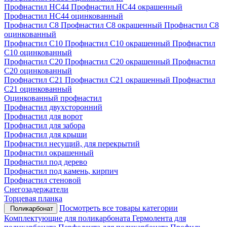
Профнастил НС44
Профнастил НС44 окрашенный
Профнастил НС44 оцинкованный
Профнастил С8
Профнастил С8 окрашенный
Профнастил С8
оцинкованный
Профнастил С10
Профнастил С10 окрашенный
Профнастил
С10 оцинкованный
Профнастил С20
Профнастил С20 окрашенный
Профнастил
С20 оцинкованный
Профнастил С21
Профнастил С21 окрашенный
Профнастил
С21 оцинкованный
Оцинкованный профнастил
Профнастил двухсторонний
Профнастил для ворот
Профнастил для забора
Профнастил для крыши
Профнастил несущий, для перекрытий
Профнастил окрашенный
Профнастил под дерево
Профнастил под камень, кирпич
Профнастил стеновой
Снегозадержатели
Торцевая планка
Посмотреть все товары категории
Поликарбонат
Комплектующие для поликарбоната
Гермолента для