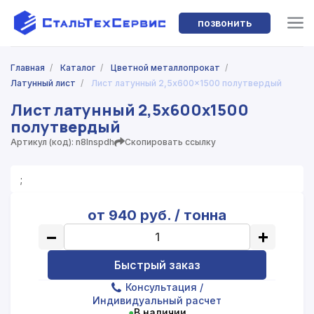
позвонить
Главная
/
Каталог
/
Цветной металлопрокат
/
Латунный лист
/
Лист латунный 2,5x600x1500 полутвердый
Лист латунный 2,5x600x1500
полутвердый
Артикул (код): n8lnspdh
Скопировать ссылку
;
от 940 руб. / тонна
−
+
Быстрый заказ
Консультация
/
Индивидуальный расчет
●
В наличии