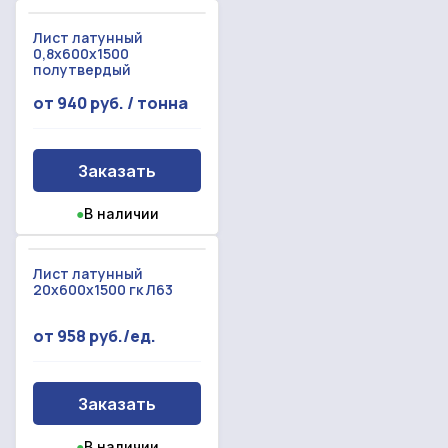
Лист латунный
Произошла ошибка.
С вами свяжется наш менеджер.
0,8x600x1500
полутвердый
от 940 руб. / тонна
Прикрепить смету на расчет
Заказать звонок
Отправить запрос
Заказать
Даю согласие на
обработку персональных данных
Даю согласие на
обработку персональных данных
●
В наличии
Лист латунный
20x600x1500 гк Л63
от 958 руб./ед.
Заказать
●
В наличии