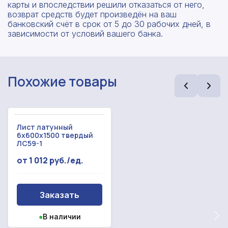
карты и впоследствии решили отказаться от него,
возврат средств будет произведён на ваш
банковский счёт в срок от 5 до 30 рабочих дней, в
зависимости от условий вашего банка.
Похожие товары
Лист латунный
Рассчитать смету
6x600x1500 твердый
ЛС59-1
Оставьте номер
Заполните форму ниже, чтобы получить
от 1 012 руб./ед.
телефона
точный расчет сметы. Мы свяжемся с вами в
кратчайшие сроки.
Мы свяжемся с вами в ближайшее время!
Предоставим бесплатную консультацию по
Заказать
нашим товарам и актуальным ценам на
Форма отправлена,
металлопрокат
Форма не отправлена!
●
В наличии
спасибо!