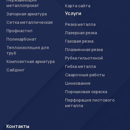
металлопрокат
Карта сайта
Услуги
Запорная арматура
Сетка металлическая
Резка металла
Профнастил
Лазерная резка
Поликарбонат
Газовая резка
Теплоизоляция для
Плазменная резка
труб
Рубка гильотиной
Композитная арматура
Гибка металла
Сайдинг
Сварочные работы
Цинкование
Порошковая окраска
Перфорация листового
металла
Контакты