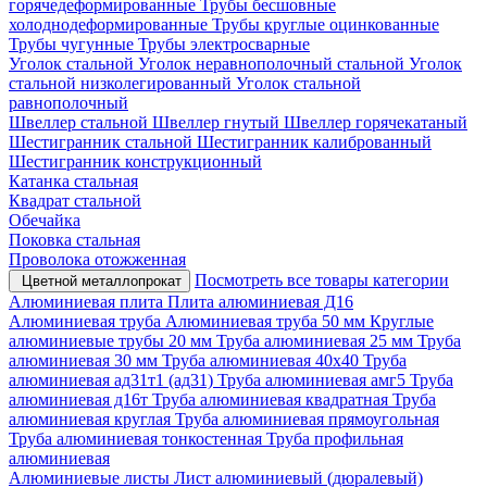
горячедеформированные
Трубы бесшовные
холоднодеформированные
Трубы круглые оцинкованные
Трубы чугунные
Трубы электросварные
Уголок стальной
Уголок неравнополочный стальной
Уголок
стальной низколегированный
Уголок стальной
равнополочный
Швеллер стальной
Швеллер гнутый
Швеллер горячекатаный
Шестигранник стальной
Шестигранник калиброванный
Шестигранник конструкционный
Катанка стальная
Квадрат стальной
Обечайка
Поковка стальная
Проволока отожженная
Посмотреть все товары категории
Цветной металлопрокат
Алюминиевая плита
Плита алюминиевая Д16
Алюминиевая труба
Алюминиевая труба 50 мм
Круглые
алюминиевые трубы 20 мм
Труба алюминиевая 25 мм
Труба
алюминиевая 30 мм
Труба алюминиевая 40х40
Труба
алюминиевая ад31т1 (ад31)
Труба алюминиевая амг5
Труба
алюминиевая д16т
Труба алюминиевая квадратная
Труба
алюминиевая круглая
Труба алюминиевая прямоугольная
Труба алюминиевая тонкостенная
Труба профильная
алюминиевая
Алюминиевые листы
Лист алюминиевый (дюралевый)