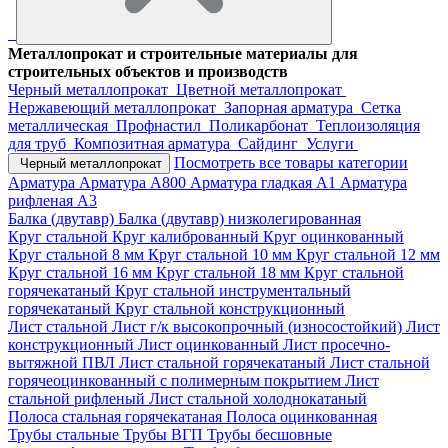
Металлопрокат и строительные материалы для
строительных объектов и производств
Черный металлопрокат
Цветной металлопрокат
Нержавеющий металлопрокат
Запорная арматура
Сетка
металлическая
Профнастил
Поликарбонат
Теплоизоляция
для труб
Композитная арматура
Сайдинг
Услуги
Посмотреть все товары категории
Черный металлопрокат
Арматура
Арматура А800
Арматура гладкая А1
Арматура
рифленая А3
Балка (двутавр)
Балка (двутавр) низколегированная
Круг стальной
Круг калиброванный
Круг оцинкованный
Круг стальной 8 мм
Круг стальной 10 мм
Круг стальной 12 мм
Круг стальной 16 мм
Круг стальной 18 мм
Круг стальной
горячекатаный
Круг стальной инструментальный
горячекатаный
Круг стальной конструкционный
Лист стальной
Лист г/к высокопрочный (износостойкий)
Лист
конструкционный
Лист оцинкованный
Лист просечно-
вытяжной ПВЛ
Лист стальной горячекатаный
Лист стальной
горячеоцинкованный с полимерным покрытием
Лист
стальной рифленый
Лист стальной холоднокатаный
Полоса стальная горячекатаная
Полоса оцинкованная
Трубы стальные
Трубы ВГП
Трубы бесшовные