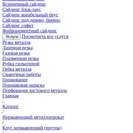
Вспененный сайдинг
Сайдинг блок-хаус
Сайдинг корабельный брус
Сайдинг под дерево, бревно
Сайдинг софит
Фиброцементный сайдинг
Посмотреть все услуги
Услуги
Резка металла
Лазерная резка
Газовая резка
Плазменная резка
Рубка гильотиной
Гибка металла
Сварочные работы
Цинкование
Порошковая окраска
Перфорация листового металла
Главная
/
Каталог
/
Нержавеющий металлопрокат
/
Круг нержавеющий (пруток)