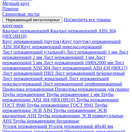
Медный круг
Припои
Свинцовые листы
Посмотреть все товары
Нержавеющий металлопрокат
категории
Квадрат нержавеющий
Квадрат нержавеющий AISI 304
(08Х18Н10)
Круг нержавеющий (пруток)
Круг (пруток) нержавеющий
AISI 304
Круг нержавеющий никельсодержащий
Лист нержавеющий (стальной)
Лист нержавеющий 1 мм
Лист
нержавеющий 2 мм
Лист нержавеющий 3 мм
Лист
нержавеющий 5 мм
Лист нержавеющий 1000х2000 мм
Лист
нержавеющий AISI 304
Лист нержавеющий AISI 430 (08Х17)
Лист нержавеющий ПВЛ
Лист нержавеющий безникелевый
Лист нержавеющий зеркальный
Лист нержавеющий
никельсодержащий
Лист нержавеющий перфорированный
Проволока нержавеющая
Проволока нержавеющая для сварки
Трубы нержавеющие
Трубы нержавеющие 1 мм
Трубы
нержавеющие AISI 304 (08Х18Н10)
Трубы нержавеющие
ГОСТ 9940
Трубы нержавеющие ГОСТ 9941
Трубы
нержавеющие ЭСВ AISI
Трубы нержавеющие ЭСВ
квадратные AISI
Трубы нержавеющие ЭСВ прямоугольные
AISI
Трубы нержавеющие бесшовные
Уголок нержавеющий
Уголок нержавеющий 40x40 мм
Шестигранник нержавеющий
Шестигранник нержавеющий