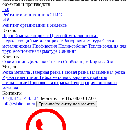
объектов и производств
5.0
Рейтинг организации в 2ГИС
4.8
Рейтинг организации в Яндексе
Каталог
Черный металлопрокат
Цветной металлопрокат
Нержавеющий металлопрокат
Запорная арматура
Сетка
металлическая
Профнастил
Поликарбонат
Теплоизоляция для
труб
Композитная арматура
Сайдинг
Клиенту
О компании
Доставка
Оплата
Снабженцам
Карта сайта
Услуги
Резка металла
Лазерная резка
Газовая резка
Плазменная резка
Рубка гильотиной
Гибка металла
Сварочные работы
Цинкование
Порошковая окраска
Перфорация листового
металла
Контакты
+7 (831) 214-43-34
Звоните: Пн-Пт, 08:00-17:00
info@staltehnn.ru
Присылайте смету для расчета