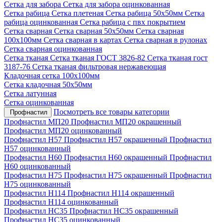
Сетка для забора
Сетка для забора оцинкованная
Сетка рабица
Сетка плетеная
Сетка рабица 50х50мм
Сетка
рабица оцинкованная
Сетка рабица с пвх покрытием
Сетка сварная
Сетка сварная 50х50мм
Сетка сварная
100х100мм
Сетка сварная в картах
Сетка сварная в рулонах
Сетка сварная оцинкованная
Сетка тканая
Сетка тканая ГОСТ 3826-82
Сетка тканая гост
3187-76
Сетка тканая фильтровая нержавеющая
Кладочная сетка 100х100мм
Сетка кладочная 50х50мм
Сетка латунная
Сетка оцинкованная
Посмотреть все товары категории
Профнастил
Профнастил МП20
Профнастил МП20 окрашенный
Профнастил МП20 оцинкованный
Профнастил Н57
Профнастил Н57 окрашенный
Профнастил
Н57 оцинкованный
Профнастил Н60
Профнастил Н60 окрашенный
Профнастил
Н60 оцинкованный
Профнастил Н75
Профнастил Н75 окрашенный
Профнастил
Н75 оцинкованный
Профнастил Н114
Профнастил Н114 окрашенный
Профнастил Н114 оцинкованный
Профнастил НС35
Профнастил НС35 окрашенный
Профнастил НС35 оцинкованный