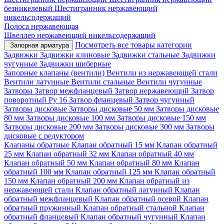
безникелевый
Шестигранник нержавеющий
никельсодержащий
Полоса нержавеющая
Швеллер нержавеющий никельсодержащий
Посмотреть все товары категории
Запорная арматура
Задвижки
Задвижки клиновые
Задвижки стальные
Задвижки
чугунные
Задвижки шиберные
Запорные клапаны (вентили)
Вентили из нержавеющей стали
Вентили латунные
Вентили стальные
Вентили чугунные
Затворы
Затвор межфланцевый
Затвор нержавеющий
Затвор
поворотный Ру 16
Затвор фланцевый
Затвор чугунный
Затворы дисковые
Затворы дисковые 50 мм
Затворы дисковые
80 мм
Затворы дисковые 100 мм
Затворы дисковые 150 мм
Затворы дисковые 200 мм
Затворы дисковые 300 мм
Затворы
дисковые с редуктором
Клапаны обратные
Клапан обратный 15 мм
Клапан обратный
25 мм
Клапан обратный 32 мм
Клапан обратный 40 мм
Клапан обратный 50 мм
Клапан обратный 80 мм
Клапан
обратный 100 мм
Клапан обратный 125 мм
Клапан обратный
150 мм
Клапан обратный 200 мм
Клапан обратный из
нержавеющей стали
Клапан обратный латунный
Клапан
обратный межфланцевый
Клапан обратный осевой
Клапан
обратный пружинный
Клапан обратный стальной
Клапан
обратный фланцевый
Клапан обратный чугунный
Клапан