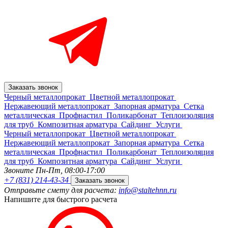
Заказать звонок
Черный металлопрокат
Цветной металлопрокат
Нержавеющий металлопрокат
Запорная арматура
Сетка
металлическая
Профнастил
Поликарбонат
Теплоизоляция
для труб
Композитная арматура
Сайдинг
Услуги
Черный металлопрокат
Цветной металлопрокат
Нержавеющий металлопрокат
Запорная арматура
Сетка
металлическая
Профнастил
Поликарбонат
Теплоизоляция
для труб
Композитная арматура
Сайдинг
Услуги
Звоните Пн-Пт,
08:00-17:00
+7 (831) 214-43-34
Заказать звонок
Отправьте смету для расчета:
info@staltehnn.ru
Напишите для быстрого расчета