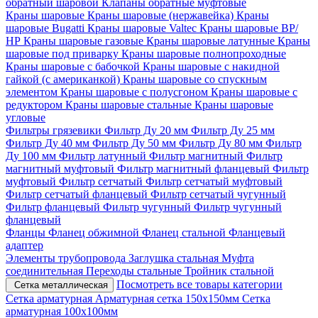
обратный шаровой
Клапаны обратные муфтовые
Краны шаровые
Краны шаровые (нержавейка)
Краны
шаровые Bugatti
Краны шаровые Valtec
Краны шаровые ВР/
НР
Краны шаровые газовые
Краны шаровые латунные
Краны
шаровые под приварку
Краны шаровые полнопроходные
Краны шаровые с бабочкой
Краны шаровые с накидной
гайкой (с американкой)
Краны шаровые со спускным
элементом
Краны шаровые с полусгоном
Краны шаровые с
редуктором
Краны шаровые стальные
Краны шаровые
угловые
Фильтры грязевики
Фильтр Ду 20 мм
Фильтр Ду 25 мм
Фильтр Ду 40 мм
Фильтр Ду 50 мм
Фильтр Ду 80 мм
Фильтр
Ду 100 мм
Фильтр латунный
Фильтр магнитный
Фильтр
магнитный муфтовый
Фильтр магнитный фланцевый
Фильтр
муфтовый
Фильтр сетчатый
Фильтр сетчатый муфтовый
Фильтр сетчатый фланцевый
Фильтр сетчатый чугунный
Фильтр фланцевый
Фильтр чугунный
Фильтр чугунный
фланцевый
Фланцы
Фланец обжимной
Фланец стальной
Фланцевый
адаптер
Элементы трубопровода
Заглушка стальная
Муфта
соединительная
Переходы стальные
Тройник стальной
Посмотреть все товары категории
Сетка металлическая
Сетка арматурная
Арматурная сетка 150х150мм
Сетка
арматурная 100х100мм