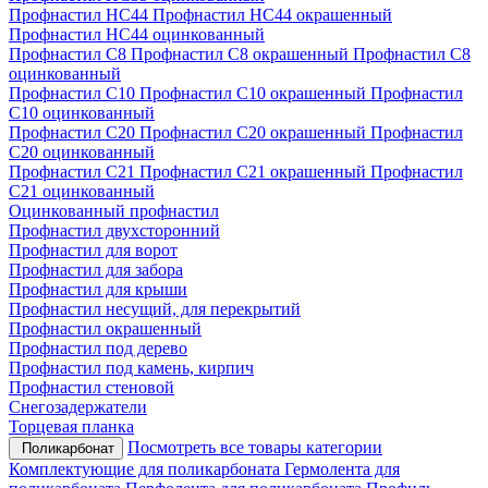
Профнастил НС44
Профнастил НС44 окрашенный
Профнастил НС44 оцинкованный
Профнастил С8
Профнастил С8 окрашенный
Профнастил С8
оцинкованный
Профнастил С10
Профнастил С10 окрашенный
Профнастил
С10 оцинкованный
Профнастил С20
Профнастил С20 окрашенный
Профнастил
С20 оцинкованный
Профнастил С21
Профнастил С21 окрашенный
Профнастил
С21 оцинкованный
Оцинкованный профнастил
Профнастил двухсторонний
Профнастил для ворот
Профнастил для забора
Профнастил для крыши
Профнастил несущий, для перекрытий
Профнастил окрашенный
Профнастил под дерево
Профнастил под камень, кирпич
Профнастил стеновой
Снегозадержатели
Торцевая планка
Посмотреть все товары категории
Поликарбонат
Комплектующие для поликарбоната
Гермолента для