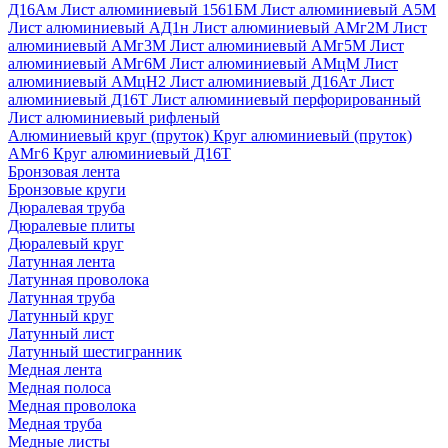
Д16Ам
Лист алюминиевый 1561БМ
Лист алюминиевый А5М
Лист алюминиевый АД1н
Лист алюминиевый АМг2М
Лист
алюминиевый АМг3М
Лист алюминиевый АМг5М
Лист
алюминиевый АМг6М
Лист алюминиевый АМцМ
Лист
алюминиевый АМцН2
Лист алюминиевый Д16Ат
Лист
алюминиевый Д16Т
Лист алюминиевый перфорированный
Лист алюминиевый рифленый
Алюминиевый круг (пруток)
Круг алюминиевый (пруток)
АМг6
Круг алюминиевый Д16Т
Бронзовая лента
Бронзовые круги
Дюралевая труба
Дюралевые плиты
Дюралевый круг
Латунная лента
Латунная проволока
Латунная труба
Латунный круг
Латунный лист
Латунный шестигранник
Медная лента
Медная полоса
Медная проволока
Медная труба
Медные листы