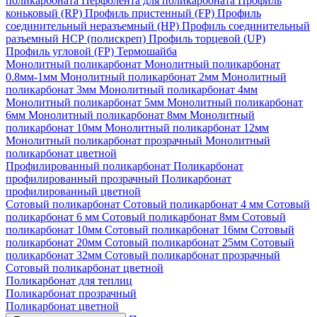
поликарбоната
Перфолента для поликарбоната
Профиль
коньковый (RP)
Профиль пристенный (FP)
Профиль
соединительный неразъемный (НР)
Профиль соединительный
разъемный НСР (полискреп)
Профиль торцевой (UP)
Профиль угловой (FP)
Термошайба
Монолитный поликарбонат
Монолитный поликарбонат
0.8мм-1мм
Монолитный поликарбонат 2мм
Монолитный
поликарбонат 3мм
Монолитный поликарбонат 4мм
Монолитный поликарбонат 5мм
Монолитный поликарбонат
6мм
Монолитный поликарбонат 8мм
Монолитный
поликарбонат 10мм
Монолитный поликарбонат 12мм
Монолитный поликарбонат прозрачный
Монолитный
поликарбонат цветной
Профилированный поликарбонат
Поликарбонат
профилированный прозрачный
Поликарбонат
профилированный цветной
Сотовый поликарбонат
Сотовый поликарбонат 4 мм
Сотовый
поликарбонат 6 мм
Сотовый поликарбонат 8мм
Сотовый
поликарбонат 10мм
Сотовый поликарбонат 16мм
Сотовый
поликарбонат 20мм
Сотовый поликарбонат 25мм
Сотовый
поликарбонат 32мм
Сотовый поликарбонат прозрачный
Сотовый поликарбонат цветной
Поликарбонат для теплиц
Поликарбонат прозрачный
Поликарбонат цветной