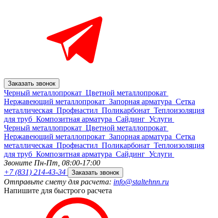
Заказать звонок
Черный металлопрокат
Цветной металлопрокат
Нержавеющий металлопрокат
Запорная арматура
Сетка
металлическая
Профнастил
Поликарбонат
Теплоизоляция
для труб
Композитная арматура
Сайдинг
Услуги
Черный металлопрокат
Цветной металлопрокат
Нержавеющий металлопрокат
Запорная арматура
Сетка
металлическая
Профнастил
Поликарбонат
Теплоизоляция
для труб
Композитная арматура
Сайдинг
Услуги
Звоните Пн-Пт,
08:00-17:00
+7 (831) 214-43-34
Заказать звонок
Отправьте смету для расчета:
info@staltehnn.ru
Напишите для быстрого расчета