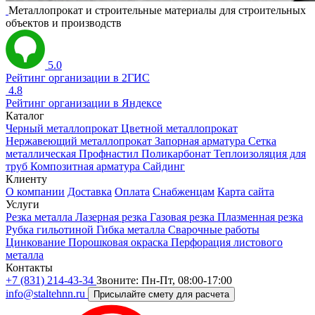
Металлопрокат и строительные материалы для строительных
объектов и производств
5.0
Рейтинг организации в 2ГИС
4.8
Рейтинг организации в Яндексе
Каталог
Черный металлопрокат
Цветной металлопрокат
Нержавеющий металлопрокат
Запорная арматура
Сетка
металлическая
Профнастил
Поликарбонат
Теплоизоляция для
труб
Композитная арматура
Сайдинг
Клиенту
О компании
Доставка
Оплата
Снабженцам
Карта сайта
Услуги
Резка металла
Лазерная резка
Газовая резка
Плазменная резка
Рубка гильотиной
Гибка металла
Сварочные работы
Цинкование
Порошковая окраска
Перфорация листового
металла
Контакты
+7 (831) 214-43-34
Звоните: Пн-Пт, 08:00-17:00
info@staltehnn.ru
Присылайте смету для расчета