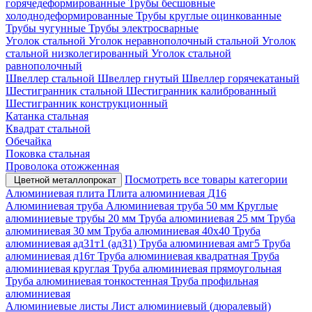
горячедеформированные
Трубы бесшовные
холоднодеформированные
Трубы круглые оцинкованные
Трубы чугунные
Трубы электросварные
Уголок стальной
Уголок неравнополочный стальной
Уголок
стальной низколегированный
Уголок стальной
равнополочный
Швеллер стальной
Швеллер гнутый
Швеллер горячекатаный
Шестигранник стальной
Шестигранник калиброванный
Шестигранник конструкционный
Катанка стальная
Квадрат стальной
Обечайка
Поковка стальная
Проволока отожженная
Посмотреть все товары категории
Цветной металлопрокат
Алюминиевая плита
Плита алюминиевая Д16
Алюминиевая труба
Алюминиевая труба 50 мм
Круглые
алюминиевые трубы 20 мм
Труба алюминиевая 25 мм
Труба
алюминиевая 30 мм
Труба алюминиевая 40х40
Труба
алюминиевая ад31т1 (ад31)
Труба алюминиевая амг5
Труба
алюминиевая д16т
Труба алюминиевая квадратная
Труба
алюминиевая круглая
Труба алюминиевая прямоугольная
Труба алюминиевая тонкостенная
Труба профильная
алюминиевая
Алюминиевые листы
Лист алюминиевый (дюралевый)