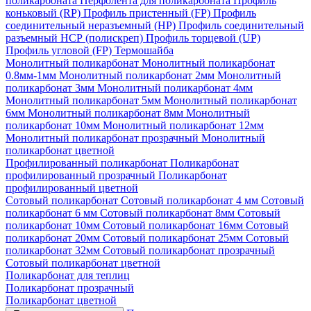
поликарбоната
Перфолента для поликарбоната
Профиль
коньковый (RP)
Профиль пристенный (FP)
Профиль
соединительный неразъемный (НР)
Профиль соединительный
разъемный НСР (полискреп)
Профиль торцевой (UP)
Профиль угловой (FP)
Термошайба
Монолитный поликарбонат
Монолитный поликарбонат
0.8мм-1мм
Монолитный поликарбонат 2мм
Монолитный
поликарбонат 3мм
Монолитный поликарбонат 4мм
Монолитный поликарбонат 5мм
Монолитный поликарбонат
6мм
Монолитный поликарбонат 8мм
Монолитный
поликарбонат 10мм
Монолитный поликарбонат 12мм
Монолитный поликарбонат прозрачный
Монолитный
поликарбонат цветной
Профилированный поликарбонат
Поликарбонат
профилированный прозрачный
Поликарбонат
профилированный цветной
Сотовый поликарбонат
Сотовый поликарбонат 4 мм
Сотовый
поликарбонат 6 мм
Сотовый поликарбонат 8мм
Сотовый
поликарбонат 10мм
Сотовый поликарбонат 16мм
Сотовый
поликарбонат 20мм
Сотовый поликарбонат 25мм
Сотовый
поликарбонат 32мм
Сотовый поликарбонат прозрачный
Сотовый поликарбонат цветной
Поликарбонат для теплиц
Поликарбонат прозрачный
Поликарбонат цветной