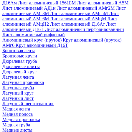
Д16Ам
Лист алюминиевый 1561БМ
Лист алюминиевый А5М
Лист алюминиевый АД1н
Лист алюминиевый АМг2М
Лист
алюминиевый АМг3М
Лист алюминиевый АМг5М
Лист
алюминиевый АМг6М
Лист алюминиевый АМцМ
Лист
алюминиевый АМцН2
Лист алюминиевый Д16Ат
Лист
алюминиевый Д16Т
Лист алюминиевый перфорированный
Лист алюминиевый рифленый
Алюминиевый круг (пруток)
Круг алюминиевый (пруток)
АМг6
Круг алюминиевый Д16Т
Бронзовая лента
Бронзовые круги
Дюралевая труба
Дюралевые плиты
Дюралевый круг
Латунная лента
Латунная проволока
Латунная труба
Латунный круг
Латунный лист
Латунный шестигранник
Медная лента
Медная полоса
Медная проволока
Медная труба
Медные листы