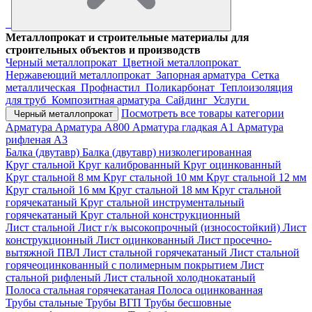
Металлопрокат и строительные материалы для
строительных объектов и производств
Черный металлопрокат
Цветной металлопрокат
Нержавеющий металлопрокат
Запорная арматура
Сетка
металлическая
Профнастил
Поликарбонат
Теплоизоляция
для труб
Композитная арматура
Сайдинг
Услуги
Посмотреть все товары категории
Черный металлопрокат
Арматура
Арматура А800
Арматура гладкая А1
Арматура
рифленая А3
Балка (двутавр)
Балка (двутавр) низколегированная
Круг стальной
Круг калиброванный
Круг оцинкованный
Круг стальной 8 мм
Круг стальной 10 мм
Круг стальной 12 мм
Круг стальной 16 мм
Круг стальной 18 мм
Круг стальной
горячекатаный
Круг стальной инструментальный
горячекатаный
Круг стальной конструкционный
Лист стальной
Лист г/к высокопрочный (износостойкий)
Лист
конструкционный
Лист оцинкованный
Лист просечно-
вытяжной ПВЛ
Лист стальной горячекатаный
Лист стальной
горячеоцинкованный с полимерным покрытием
Лист
стальной рифленый
Лист стальной холоднокатаный
Полоса стальная горячекатаная
Полоса оцинкованная
Трубы стальные
Трубы ВГП
Трубы бесшовные