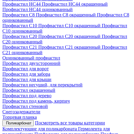
Профнастил НС44
Профнастил НС44 окрашенный
Профнастил НС44 оцинкованный
Профнастил С8
Профнастил С8 окрашенный
Профнастил С8
оцинкованный
Профнастил С10
Профнастил С10 окрашенный
Профнастил
С10 оцинкованный
Профнастил С20
Профнастил С20 окрашенный
Профнастил
С20 оцинкованный
Профнастил С21
Профнастил С21 окрашенный
Профнастил
С21 оцинкованный
Оцинкованный профнастил
Профнастил двухсторонний
Профнастил для ворот
Профнастил для забора
Профнастил для крыши
Профнастил несущий, для перекрытий
Профнастил окрашенный
Профнастил под дерево
Профнастил под камень, кирпич
Профнастил стеновой
Снегозадержатели
Торцевая планка
Посмотреть все товары категории
Поликарбонат
Комплектующие для поликарбоната
Гермолента для