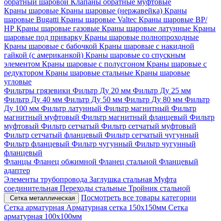
обратный шаровой
Клапаны обратные муфтовые
Краны шаровые
Краны шаровые (нержавейка)
Краны
шаровые Bugatti
Краны шаровые Valtec
Краны шаровые ВР/
НР
Краны шаровые газовые
Краны шаровые латунные
Краны
шаровые под приварку
Краны шаровые полнопроходные
Краны шаровые с бабочкой
Краны шаровые с накидной
гайкой (с американкой)
Краны шаровые со спускным
элементом
Краны шаровые с полусгоном
Краны шаровые с
редуктором
Краны шаровые стальные
Краны шаровые
угловые
Фильтры грязевики
Фильтр Ду 20 мм
Фильтр Ду 25 мм
Фильтр Ду 40 мм
Фильтр Ду 50 мм
Фильтр Ду 80 мм
Фильтр
Ду 100 мм
Фильтр латунный
Фильтр магнитный
Фильтр
магнитный муфтовый
Фильтр магнитный фланцевый
Фильтр
муфтовый
Фильтр сетчатый
Фильтр сетчатый муфтовый
Фильтр сетчатый фланцевый
Фильтр сетчатый чугунный
Фильтр фланцевый
Фильтр чугунный
Фильтр чугунный
фланцевый
Фланцы
Фланец обжимной
Фланец стальной
Фланцевый
адаптер
Элементы трубопровода
Заглушка стальная
Муфта
соединительная
Переходы стальные
Тройник стальной
Посмотреть все товары категории
Сетка металлическая
Сетка арматурная
Арматурная сетка 150х150мм
Сетка
арматурная 100х100мм