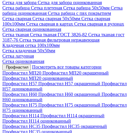
Сетка для забора
Сетка для забора оцинкованная
Сетка рабица
Сетка плетеная
Сетка рабица 50х50мм
Сетка
рабица оцинкованная
Сетка рабица с пвх покрытием
Сетка сварная
Сетка сварная 50х50мм
Сетка сварная
100х100мм
Сетка сварная в картах
Сетка сварная в рулонах
Сетка сварная оцинкованная
Сетка тканая
Сетка тканая ГОСТ 3826-82
Сетка тканая гост
3187-76
Сетка тканая фильтровая нержавеющая
Кладочная сетка 100х100мм
Сетка кладочная 50х50мм
Сетка латунная
Сетка оцинкованная
Посмотреть все товары категории
Профнастил
Профнастил МП20
Профнастил МП20 окрашенный
Профнастил МП20 оцинкованный
Профнастил Н57
Профнастил Н57 окрашенный
Профнастил
Н57 оцинкованный
Профнастил Н60
Профнастил Н60 окрашенный
Профнастил
Н60 оцинкованный
Профнастил Н75
Профнастил Н75 окрашенный
Профнастил
Н75 оцинкованный
Профнастил Н114
Профнастил Н114 окрашенный
Профнастил Н114 оцинкованный
Профнастил НС35
Профнастил НС35 окрашенный
Профнастил НС35 оцинкованный