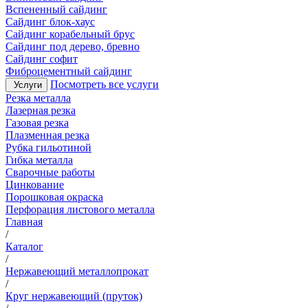
Вспененный сайдинг
Сайдинг блок-хаус
Сайдинг корабельный брус
Сайдинг под дерево, бревно
Сайдинг софит
Фиброцементный сайдинг
Посмотреть все услуги
Услуги
Резка металла
Лазерная резка
Газовая резка
Плазменная резка
Рубка гильотиной
Гибка металла
Сварочные работы
Цинкование
Порошковая окраска
Перфорация листового металла
Главная
/
Каталог
/
Нержавеющий металлопрокат
/
Круг нержавеющий (пруток)