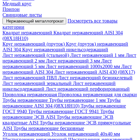
Медный круг
Припои
Свинцовые листы
Посмотреть все товары
Нержавеющий металлопрокат
категории
Квадрат нержавеющий
Квадрат нержавеющий AISI 304
(08Х18Н10)
Круг нержавеющий (пруток)
Круг (пруток) нержавеющий
AISI 304
Круг нержавеющий никельсодержащий
Лист нержавеющий (стальной)
Лист нержавеющий 1 мм
Лист
нержавеющий 2 мм
Лист нержавеющий 3 мм
Лист
нержавеющий 5 мм
Лист нержавеющий 1000х2000 мм
Лист
нержавеющий AISI 304
Лист нержавеющий AISI 430 (08Х17)
Лист нержавеющий ПВЛ
Лист нержавеющий безникелевый
Лист нержавеющий зеркальный
Лист нержавеющий
никельсодержащий
Лист нержавеющий перфорированный
Проволока нержавеющая
Проволока нержавеющая для сварки
Трубы нержавеющие
Трубы нержавеющие 1 мм
Трубы
нержавеющие AISI 304 (08Х18Н10)
Трубы нержавеющие
ГОСТ 9940
Трубы нержавеющие ГОСТ 9941
Трубы
нержавеющие ЭСВ AISI
Трубы нержавеющие ЭСВ
квадратные AISI
Трубы нержавеющие ЭСВ прямоугольные
AISI
Трубы нержавеющие бесшовные
Уголок нержавеющий
Уголок нержавеющий 40x40 мм
Шестигранник нержавеющий
Шестигранник нержавеющий