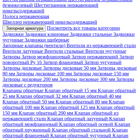
безникелевый
Шестигранник нержавеющий
никельсодержащий
Полоса нержавеющая
Швеллер нержавеющий никельсодержащий
Посмотреть все товары категории
Запорная арматура
Задвижки
Задвижки клиновые
Задвижки стальные
Задвижки
чугунные
Задвижки шиберные
Запорные клапаны (вентили)
Вентили из нержавеющей стали
Вентили латунные
Вентили стальные
Вентили чугунные
Затворы
Затвор межфланцевый
Затвор нержавеющий
Затвор
поворотный Ру 16
Затвор фланцевый
Затвор чугунный
Затворы дисковые
Затворы дисковые 50 мм
Затворы дисковые
80 мм
Затворы дисковые 100 мм
Затворы дисковые 150 мм
Затворы дисковые 200 мм
Затворы дисковые 300 мм
Затворы
дисковые с редуктором
Клапаны обратные
Клапан обратный 15 мм
Клапан обратный
25 мм
Клапан обратный 32 мм
Клапан обратный 40 мм
Клапан обратный 50 мм
Клапан обратный 80 мм
Клапан
обратный 100 мм
Клапан обратный 125 мм
Клапан обратный
150 мм
Клапан обратный 200 мм
Клапан обратный из
нержавеющей стали
Клапан обратный латунный
Клапан
обратный межфланцевый
Клапан обратный осевой
Клапан
обратный пружинный
Клапан обратный стальной
Клапан
обратный фланцевый
Клапан обратный чугунный
Клапан