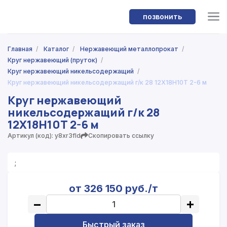
позвонить
Главная
/
Каталог
/
Нержавеющий металлопрокат
/
Круг нержавеющий (пруток)
/
Круг нержавеющий никельсодержащий
/
Круг нержавеющий никельсодержащий г/к 28 12Х18Н10Т 2-6 м
Круг нержавеющий
никельсодержащий г/к 28
12Х18Н10Т 2-6 м
Артикул (код): y8xr3fld
Скопировать ссылку
;
от 326 150 руб./т
−
+
Быстрый заказ