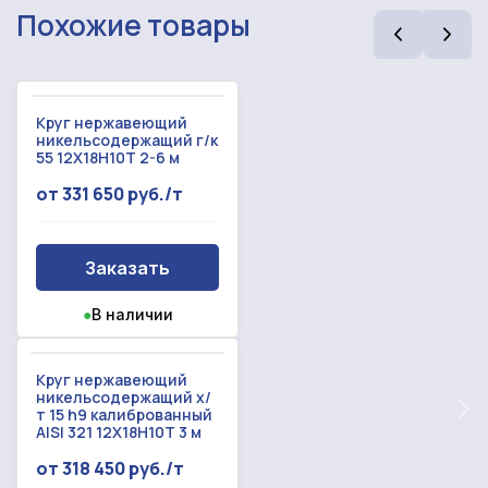
Похожие товары
Круг нержавеющий
никельсодержащий г/к
55 12Х18Н10Т 2-6 м
от 331 650 руб./т
Рассчитать смету
Оставьте номер
Заказать
Заполните форму ниже, чтобы получить
телефона
точный расчет сметы. Мы свяжемся с вами в
●
В наличии
кратчайшие сроки.
Мы свяжемся с вами в ближайшее время!
Предоставим бесплатную консультацию по
Круг нержавеющий
нашим товарам и актуальным ценам на
Форма отправлена,
никельсодержащий х/
металлопрокат
Форма не отправлена!
т 15 h9 калиброванный
спасибо!
AISI 321 12Х18Н10Т 3 м
от 318 450 руб./т
Произошла ошибка.