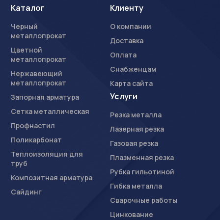
Каталог
Клиенту
Черный
О компании
металлопрокат
Доставка
Цветной
Оплата
металлопрокат
Снабженцам
Нержавеющий
металлопрокат
Карта сайта
Услуги
Запорная арматура
Сетка металлическая
Резка металла
Профнастил
Лазерная резка
Поликарбонат
Газовая резка
Теплоизоляция для
Плазменная резка
труб
Рубка гильотиной
Композитная арматура
Гибка металла
Сайдинг
Сварочные работы
Цинкование