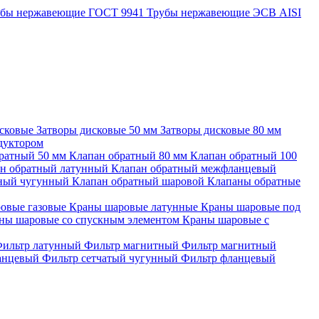
убы нержавеющие ГОСТ 9941
Трубы нержавеющие ЭСВ AISI
исковые
Затворы дисковые 50 мм
Затворы дисковые 80 мм
едуктором
ратный 50 мм
Клапан обратный 80 мм
Клапан обратный 100
н обратный латунный
Клапан обратный межфланцевый
тный чугунный
Клапан обратный шаровой
Клапаны обратные
овые газовые
Краны шаровые латунные
Краны шаровые под
ны шаровые со спускным элементом
Краны шаровые с
ильтр латунный
Фильтр магнитный
Фильтр магнитный
ланцевый
Фильтр сетчатый чугунный
Фильтр фланцевый