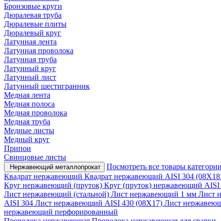
Бронзовые круги
Дюралевая труба
Дюралевые плиты
Дюралевый круг
Латунная лента
Латунная проволока
Латунная труба
Латунный круг
Латунный лист
Латунный шестигранник
Медная лента
Медная полоса
Медная проволока
Медная труба
Медные листы
Медный круг
Припои
Свинцовые листы
Посмотреть все товары категори
Нержавеющий металлопрокат
Квадрат нержавеющий
Квадрат нержавеющий AISI 304 (08Х18
Круг нержавеющий (пруток)
Круг (пруток) нержавеющий AISI
Лист нержавеющий (стальной)
Лист нержавеющий 1 мм
Лист 
AISI 304
Лист нержавеющий AISI 430 (08Х17)
Лист нержаве
нержавеющий перфорированный
Проволока нержавеющая
Проволока нержавеющая для сварки