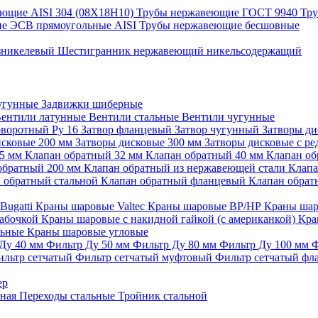
ющие AISI 304 (08Х18Н10)
Трубы нержавеющие ГОСТ 9940
Тр
е ЭСВ прямоугольные AISI
Трубы нержавеющие бесшовные
зникелевый
Шестигранник нержавеющий никельсодержащий
угунные
Задвижки шиберные
ентили латунные
Вентили стальные
Вентили чугунные
оворотный Ру 16
Затвор фланцевый
Затвор чугунный
Затворы д
исковые 200 мм
Затворы дисковые 300 мм
Затворы дисковые с р
25 мм
Клапан обратный 32 мм
Клапан обратный 40 мм
Клапан об
обратный 200 мм
Клапан обратный из нержавеющей стали
Клапа
 обратный стальной
Клапан обратный фланцевый
Клапан обра
Bugatti
Краны шаровые Valtec
Краны шаровые ВР/НР
Краны шар
бабочкой
Краны шаровые с накидной гайкой (с американкой)
Кра
льные
Краны шаровые угловые
Ду 40 мм
Фильтр Ду 50 мм
Фильтр Ду 80 мм
Фильтр Ду 100 мм
Ф
ильтр сетчатый
Фильтр сетчатый муфтовый
Фильтр сетчатый ф
ер
ьная
Переходы стальные
Тройник стальной