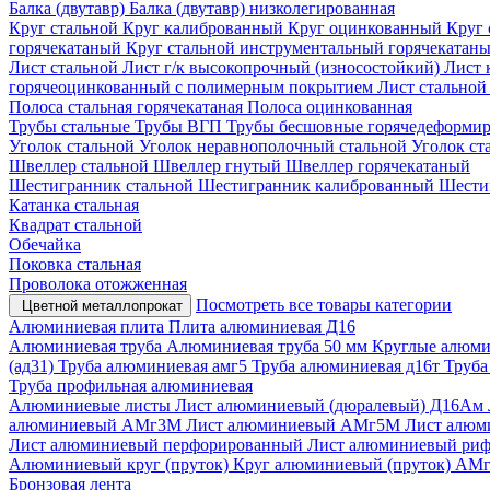
Балка (двутавр)
Балка (двутавр) низколегированная
Круг стальной
Круг калиброванный
Круг оцинкованный
Круг 
горячекатаный
Круг стальной инструментальный горячекатан
Лист стальной
Лист г/к высокопрочный (износостойкий)
Лист 
горячеоцинкованный с полимерным покрытием
Лист стально
Полоса стальная горячекатаная
Полоса оцинкованная
Трубы стальные
Трубы ВГП
Трубы бесшовные горячедеформи
Уголок стальной
Уголок неравнополочный стальной
Уголок ст
Швеллер стальной
Швеллер гнутый
Швеллер горячекатаный
Шестигранник стальной
Шестигранник калиброванный
Шести
Катанка стальная
Квадрат стальной
Обечайка
Поковка стальная
Проволока отожженная
Посмотреть все товары категории
Цветной металлопрокат
Алюминиевая плита
Плита алюминиевая Д16
Алюминиевая труба
Алюминиевая труба 50 мм
Круглые алюми
(ад31)
Труба алюминиевая амг5
Труба алюминиевая д16т
Труба
Труба профильная алюминиевая
Алюминиевые листы
Лист алюминиевый (дюралевый) Д16Ам
алюминиевый АМг3М
Лист алюминиевый АМг5М
Лист алю
Лист алюминиевый перфорированный
Лист алюминиевый ри
Алюминиевый круг (пруток)
Круг алюминиевый (пруток) АМ
Бронзовая лента