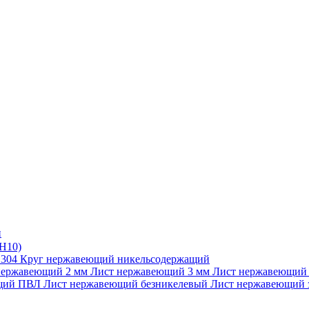
и
Н10)
 304
Круг нержавеющий никельсодержащий
нержавеющий 2 мм
Лист нержавеющий 3 мм
Лист нержавеющий
ющий ПВЛ
Лист нержавеющий безникелевый
Лист нержавеющий 