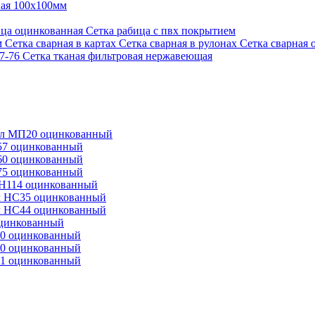
ная 100х100мм
ица оцинкованная
Сетка рабица с пвх покрытием
м
Сетка сварная в картах
Сетка сварная в рулонах
Сетка сварная 
87-76
Сетка тканая фильтровая нержавеющая
л МП20 оцинкованный
57 оцинкованный
60 оцинкованный
75 оцинкованный
Н114 оцинкованный
 НС35 оцинкованный
 НС44 оцинкованный
оцинкованный
0 оцинкованный
0 оцинкованный
1 оцинкованный