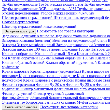
Трубы нержавеющие
Трубы нержавеющие 1 мм
Трубы нержаве
Трубы нержавеющие ЭСВ квадратные AISI
Трубы нержавеющи
Уголок нержавеющий
Уголок нержавеющий 40x40 мм
Шестигранник нержавеющий
Шестигранник нержавеющий бе
Полоса нержавеющая
Швеллер нержавеющий никельсодержащий
Посмотреть все товары категории
Запорная арматура
Задвижки
Задвижки клиновые
Задвижки стальные
Задвижки ч
Запорные клапаны (вентили)
Вентили из нержавеющей стали
В
Затворы
Затвор межфланцевый
Затвор нержавеющий
Затвор п
Затворы дисковые 100 мм
Затворы дисковые 150 мм
Затворы д
Клапаны обратные
Клапан обратный 15 мм
Клапан обратный 
мм
Клапан обратный 125 мм
Клапан обратный 150 мм
Клапан 
Клапан обратный осевой
Клапан обратный пружинный
Клапан
муфтовые
Краны шаровые
Краны шаровые (нержавейка)
Краны шаровые 
приварку
Краны шаровые полнопроходные
Краны шаровые с 
полусгоном
Краны шаровые с редуктором
Краны шаровые ста
Фильтры грязевики
Фильтр Ду 20 мм
Фильтр Ду 25 мм
Фильтр 
муфтовый
Фильтр магнитный фланцевый
Фильтр муфтовый
Ф
Фильтр чугунный
Фильтр чугунный фланцевый
Фланцы
Фланец обжимной
Фланец стальной
Фланцевый адапт
Элементы трубопровода
Заглушка стальная
Муфта соединител
Посмотреть все товары категории
Сетка металлическая