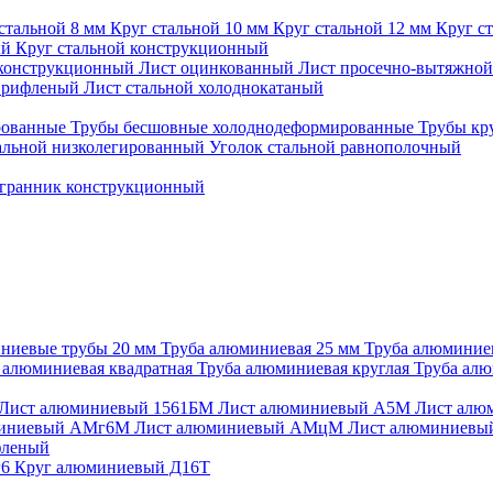
стальной 8 мм
Круг стальной 10 мм
Круг стальной 12 мм
Круг с
ый
Круг стальной конструкционный
конструкционный
Лист оцинкованный
Лист просечно-вытяжно
й рифленый
Лист стальной холоднокатаный
рованные
Трубы бесшовные холоднодеформированные
Трубы кр
альной низколегированный
Уголок стальной равнополочный
гранник конструкционный
ниевые трубы 20 мм
Труба алюминиевая 25 мм
Труба алюминие
 алюминиевая квадратная
Труба алюминиевая круглая
Труба алю
Лист алюминиевый 1561БМ
Лист алюминиевый А5М
Лист алю
миниевый АМг6М
Лист алюминиевый АМцМ
Лист алюминиев
фленый
г6
Круг алюминиевый Д16Т