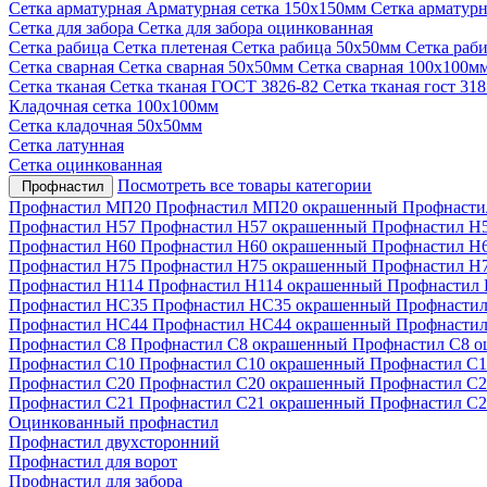
Сетка арматурная
Арматурная сетка 150х150мм
Сетка арматур
Сетка для забора
Сетка для забора оцинкованная
Сетка рабица
Сетка плетеная
Сетка рабица 50х50мм
Сетка раб
Сетка сварная
Сетка сварная 50х50мм
Сетка сварная 100х100м
Сетка тканая
Сетка тканая ГОСТ 3826-82
Сетка тканая гост 31
Кладочная сетка 100х100мм
Сетка кладочная 50х50мм
Сетка латунная
Сетка оцинкованная
Посмотреть все товары категории
Профнастил
Профнастил МП20
Профнастил МП20 окрашенный
Профнасти
Профнастил Н57
Профнастил Н57 окрашенный
Профнастил Н
Профнастил Н60
Профнастил Н60 окрашенный
Профнастил Н
Профнастил Н75
Профнастил Н75 окрашенный
Профнастил Н
Профнастил Н114
Профнастил Н114 окрашенный
Профнастил 
Профнастил НС35
Профнастил НС35 окрашенный
Профнастил
Профнастил НС44
Профнастил НС44 окрашенный
Профнастил
Профнастил С8
Профнастил С8 окрашенный
Профнастил С8 
Профнастил С10
Профнастил С10 окрашенный
Профнастил С1
Профнастил С20
Профнастил С20 окрашенный
Профнастил С2
Профнастил С21
Профнастил С21 окрашенный
Профнастил С2
Оцинкованный профнастил
Профнастил двухсторонний
Профнастил для ворот
Профнастил для забора