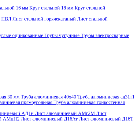
тальной 16 мм
Круг стальной 18 мм
Круг стальной
й ПВЛ
Лист стальной горячекатаный
Лист стальной
углые оцинкованные
Трубы чугунные
Трубы электросварные
вая 30 мм
Труба алюминиевая 40х40
Труба алюминиевая ад31т1
миниевая прямоугольная
Труба алюминиевая тонкостенная
миниевый АД1н
Лист алюминиевый АМг2М
Лист
ый АМцН2
Лист алюминиевый Д16Ат
Лист алюминиевый Д16Т