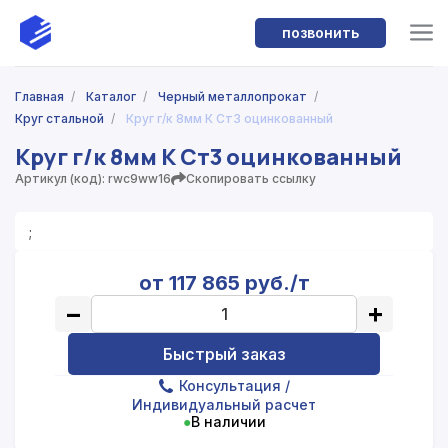
позвонить
Главная
/
Каталог
/
Черный металлопрокат
/
Круг стальной
/
Круг г/к 8мм К Ст3 оцинкованный
Круг г/к 8мм К Ст3 оцинкованный
Артикул (код): rwc9ww16
Скопировать ссылку
;
от 117 865 руб./т
−
+
Быстрый заказ
Консультация
/
Индивидуальный расчет
●
В наличии