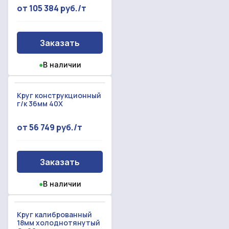
С вами свяжется наш менеджер.
от 105 384 руб./т
Прикрепить смету на расчет
Заказать
Заказать звонок
Отправить запрос
●
В наличии
Даю согласие на
обработку персональных данных
Даю согласие на
обработку персональных данных
Круг конструкционный
г/к 36мм 40Х
от 56 749 руб./т
Заказать
●
В наличии
Круг калиброванный
18мм холоднотянутый