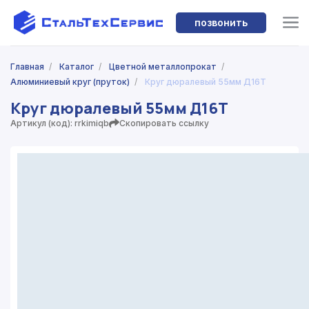
позвонить
Главная
/
Каталог
/
Цветной металлопрокат
/
Алюминиевый круг (пруток)
/
Круг дюралевый 55мм Д16Т
Круг дюралевый 55мм Д16Т
Артикул (код): rrkimiqb
Скопировать ссылку