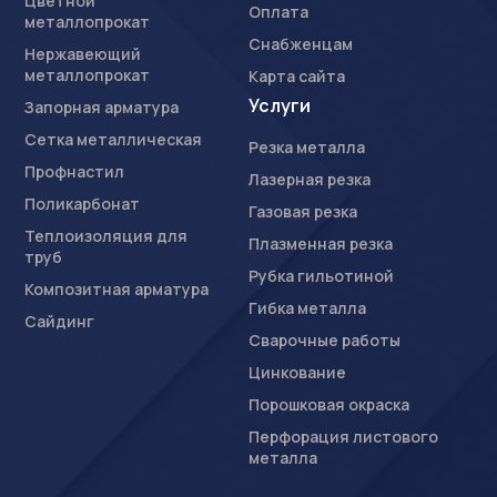
Цветной
Оплата
металлопрокат
Снабженцам
Нержавеющий
металлопрокат
Карта сайта
Услуги
Запорная арматура
Сетка металлическая
Резка металла
Профнастил
Лазерная резка
Поликарбонат
Газовая резка
Теплоизоляция для
Плазменная резка
труб
Рубка гильотиной
Композитная арматура
Гибка металла
Сайдинг
Сварочные работы
Цинкование
Порошковая окраска
Перфорация листового
металла