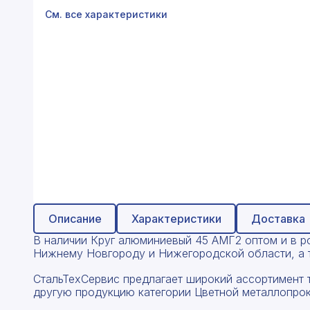
Профнастил
См. все характеристики
Поликарбонат
Теплоизоляция для труб
Композитная арматура
Сайдинг
Услуги
Описание
Характеристики
Доставка
В наличии Круг алюминиевый 45 АМГ2 оптом и в роз
Нижнему Новгороду и Нижегородской области, а т
СтальТехСервис предлагает широкий ассортимент т
другую продукцию категории Цветной металлопрок