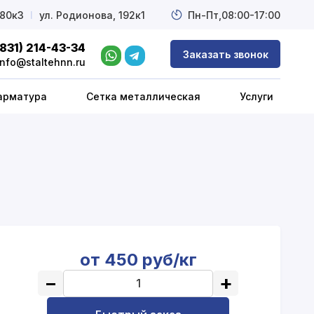
 80к3
l
ул. Родионова, 192к1
Пн-Пт,
08:00-17:00
(831) 214-43-34
Заказать звонок
info@staltehnn.ru
арматура
Сетка металлическая
Услуги
от 450 руб/кг
−
+