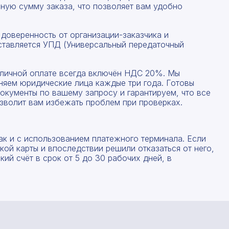
ную сумму заказа, что позволяет вам удобно
 доверенность от организации-заказчика и
ставляется УПД (Универсальный передаточный
наличной оплате всегда включён НДС 20%. Мы
няем юридические лица каждые три года. Готовы
окументы по вашему запросу и гарантируем, что все
зволит вам избежать проблем при проверках.
Рассчитать смету
ак и с использованием платежного терминала. Если
ой карты и впоследствии решили отказаться от него,
ий счёт в срок от 5 до 30 рабочих дней, в
Заполните форму ниже, чтобы получить точный
Оставьте номер телефона
расчет сметы. Мы свяжемся с вами в кратчайшие
сроки.
Мы свяжемся с вами в ближайшее время!
Предоставим бесплатную консультацию по нашим
товарам и актуальным ценам на металлопрокат