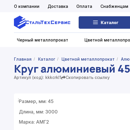
О компании
Доставка
Оплата
Снабженцам
Каталог
Черный металлопрокат
Цветной металлопр
Главная
Каталог
Цветной металлопрокат
Алю
/
/
/
Круг алюминиевый 4
Черный металлопрокат
Артикул (код): kkkcrkl1
Скопировать ссылку
Цветной металлопрокат
Нержавеющий металлопрокат
;
Размер, мм: 45
Запорная арматура
Длина, мм: 3000
Сетка металлическая
Марка: АМГ2