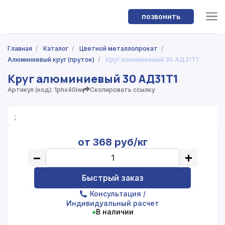
позвонить
Главная
/
Каталог
/
Цветной металлопрокат
/
Алюминиевый круг (пруток)
/
Круг алюминиевый 30 АД31Т1
Круг алюминиевый 30 АД31Т1
Артикул (код): 1phx40iw
Скопировать ссылку
;
от 368 руб/кг
−
+
Быстрый заказ
Консультация
/
Индивидуальный расчет
●
В наличии