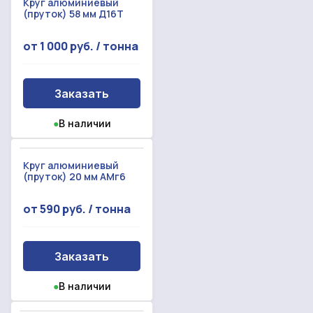
Заказать звонок
Круг алюминиевый
(пруток) 58 мм Д16Т
Отправить запрос
Даю согласие на
обработку персональных данных
Даю согласие на
обработку персональных данных
от 1 000 руб. / тонна
Заказать
●
В наличии
Круг алюминиевый
(пруток) 20 мм АМг6
от 590 руб. / тонна
Заказать
●
В наличии