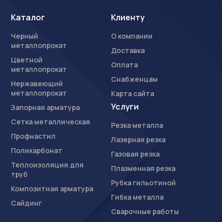
Каталог
Клиенту
Черный
О компании
металлопрокат
Доставка
Цветной
Оплата
металлопрокат
Снабженцам
Нержавеющий
металлопрокат
Карта сайта
Услуги
Запорная арматура
Сетка металлическая
Резка металла
Профнастил
Лазерная резка
Поликарбонат
Газовая резка
Теплоизоляция для
Плазменная резка
труб
Рубка гильотиной
Композитная арматура
Гибка металла
Сайдинг
Сварочные работы