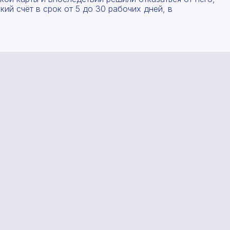
Форма отправлена, спасибо!
Форма не отправлена!
ий счёт в срок от 5 до 30 рабочих дней, в
С вами свяжется наш менеджер.
Произошла ошибка.
Прикрепить смету на расчет
Заказать звонок
Даю согласие на
обработку персональных данных
Отправить запрос
Даю согласие на
обработку персональных данных