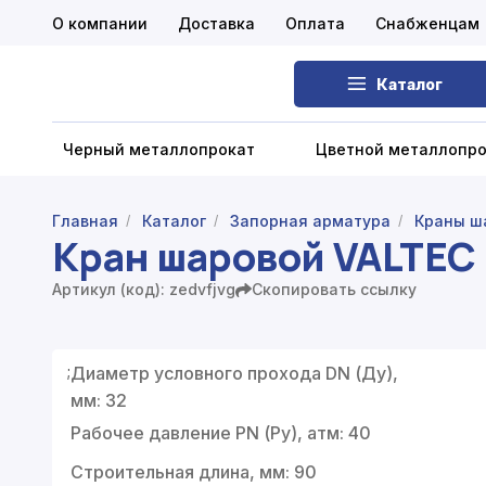
О компании
Доставка
Оплата
Снабженцам
Каталог
Черный металлопрокат
Цветной металлопр
Главная
Каталог
Запорная арматура
Краны ш
/
/
/
Кран шаровой VALTEC B
Черный металлопрокат
Артикул (код): zedvfjvg
Скопировать ссылку
Цветной металлопрокат
Нержавеющий металлопрокат
;
Диаметр условного прохода DN (Ду),
Запорная арматура
мм: 32
Рабочее давление PN (Ру), атм: 40
Сетка металлическая
Строительная длина, мм: 90