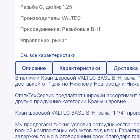
Профнастил
Резьба G, дюйм: 1.25
Поликарбонат
Производитель: VALTEC
Теплоизоляция для труб
Присоединение: Резьбовые В-Н
Композитная арматура
Управление: рычаг
Сайдинг
См. все характеристики
Услуги
Описание
Характеристики
Доставка
В наличии Кран шаровой VALTEC BASE В-Н, рычаг 1 1
доставкой от 1 дня по Нижнему Новгороду и Нижег
СтальТехСервис предлагает широкий ассортимент 
другую продукцию категории Краны шаровые .
Кран шаровой VALTEC BASE В-Н, рычаг 1 1/4" прои
Мы предлагаем гибкие условия сотрудничества: о
полной комплектации объектов под ключ. Гаранти
задержек точно в оговоренный срок благодаря гр