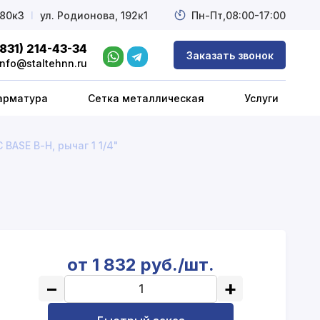
 80к3
l
ул. Родионова, 192к1
Пн-Пт,
08:00-17:00
(831) 214-43-34
Заказать звонок
info@staltehnn.ru
арматура
Сетка металлическая
Услуги
BASE В-Н, рычаг 1 1/4"
от 1 832 руб./шт.
−
+