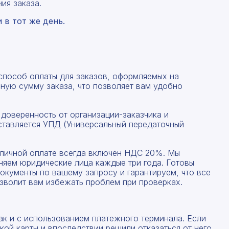
ия заказа.
в тот же день.
 способ оплаты для заказов, оформляемых на
ную сумму заказа, что позволяет вам удобно
 доверенность от организации-заказчика и
ставляется УПД (Универсальный передаточный
Рассчитать смету
наличной оплате всегда включён НДС 20%. Мы
Заполните форму ниже, чтобы получить точный
няем юридические лица каждые три года. Готовы
Оставьте номер телефона
расчет сметы. Мы свяжемся с вами в кратчайшие
окументы по вашему запросу и гарантируем, что все
сроки.
зволит вам избежать проблем при проверках.
Мы свяжемся с вами в ближайшее время!
Предоставим бесплатную консультацию по нашим
товарам и актуальным ценам на металлопрокат
ак и с использованием платежного терминала. Если
ой карты и впоследствии решили отказаться от него,