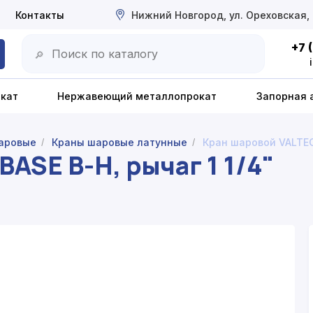
Контакты
Нижний Новгород, ул. Ореховская,
+7 
🔎
окат
Нержавеющий металлопрокат
Запорная 
аровые
Краны шаровые латунные
Кран шаровой VALTEC 
/
/
ASE В-Н, рычаг 1 1/4"