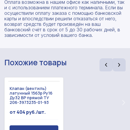
Оплата возможна в нашем офисе как наличными, так
и с использованием платежного терминала. Если вы
осуществили оплату заказа с помощью банковской
карты и впоследствии решили отказаться от него,
возврат средств будет произведён на ваш
банковский счёт в срок от 5 до 30 рабочих дней, в
зависимости от условий вашего банка.
Рассчитать смету
Похожие товары
Оставьте номер
Заполните форму ниже, чтобы получить
телефона
точный расчет сметы. Мы свяжемся с вами в
кратчайшие сроки.
Мы свяжемся с вами в ближайшее время!
Клапан (вентиль)
Предоставим бесплатную консультацию по
латунный 15б3р Ру16
нашим товарам и актуальным ценам на
Ду32 ВР прямой ТУ
Форма отправлена,
металлопрокат
206-3973235-01-93
Форма не отправлена!
спасибо!
от 404 руб./шт.
Произошла ошибка.
С вами свяжется наш менеджер.