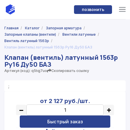
позвонить
Главная
/
Каталог
/
Запорная арматура
/
Запорные клапаны (вентили)
/
Вентили латунные
/
Вентиль латунный 15б3р
/
Клапан (вентиль) латунный 15б3р Ру16 Ду50 БАЗ
Клапан (вентиль) латунный 15б3р
Ру16 Ду50 БАЗ
Артикул (код): q5tqj7uo
Скопировать ссылку
;
от 2 127 руб./шт.
−
+
Быстрый заказ