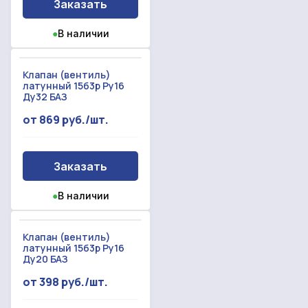
Заказать
Прикрепить смету на расчет
●
В наличии
Заказать звонок
Отправить запрос
Даю согласие на
обработку персональных данных
Клапан (вентиль)
латунный 15б3р Ру16
Даю согласие на
обработку персональных данных
Ду32 БАЗ
от 869 руб./шт.
Заказать
●
В наличии
Клапан (вентиль)
латунный 15б3р Ру16
Ду20 БАЗ
от 398 руб./шт.