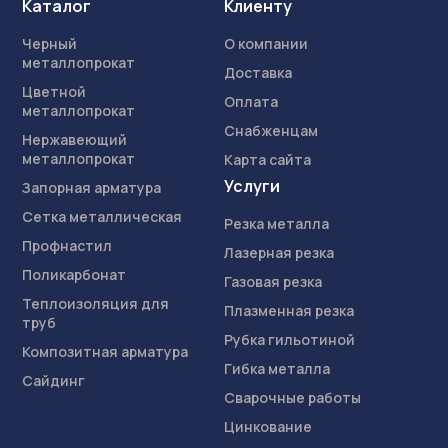
Каталог
Клиенту
Черный
О компании
металлопрокат
Доставка
Цветной
Оплата
металлопрокат
Снабженцам
Нержавеющий
металлопрокат
Карта сайта
Услуги
Запорная арматура
Сетка металлическая
Резка металла
Профнастил
Лазерная резка
Поликарбонат
Газовая резка
Теплоизоляция для
Плазменная резка
труб
Рубка гильотиной
Композитная арматура
Гибка металла
Сайдинг
Сварочные работы
Цинкование