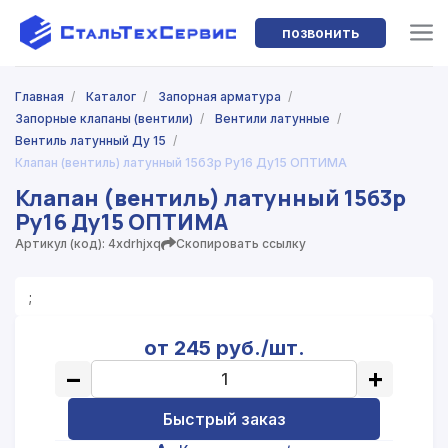
позвонить
Главная
/
Каталог
/
Запорная арматура
/
Запорные клапаны (вентили)
/
Вентили латунные
/
Вентиль латунный Ду 15
/
Клапан (вентиль) латунный 15б3р Ру16 Ду15 ОПТИМА
Клапан (вентиль) латунный 15б3р
Ру16 Ду15 ОПТИМА
Артикул (код): 4xdrhjxq
Скопировать ссылку
;
от 245 руб./шт.
−
+
Быстрый заказ