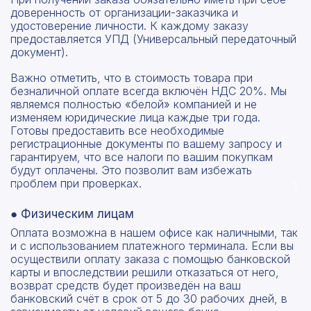
доверенность от организации-заказчика и
удостоверение личности. К каждому заказу
предоставляется УПД (Универсальный передаточный
документ).
Рассчитать смету
Важно отметить, что в стоимость товара при
безналичной оплате всегда включён НДС 20%. Мы
Оставьте номер
являемся полностью «белой» компанией и не
Заполните форму ниже, чтобы получить
телефона
изменяем юридические лица каждые три года.
точный расчет сметы. Мы свяжемся с вами в
Готовы предоставить все необходимые
кратчайшие сроки.
Мы свяжемся с вами в ближайшее время!
регистрационные документы по вашему запросу и
Предоставим бесплатную консультацию по
гарантируем, что все налоги по вашим покупкам
будут оплачены. Это позволит вам избежать
нашим товарам и актуальным ценам на
Форма отправлена,
проблем при проверках.
металлопрокат
Форма не отправлена!
спасибо!
● Физическим лицам
Произошла ошибка.
Оплата возможна в нашем офисе как наличными, так
С вами свяжется наш менеджер.
и с использованием платежного терминала. Если вы
осуществили оплату заказа с помощью банковской
карты и впоследствии решили отказаться от него,
Прикрепить смету на расчет
возврат средств будет произведён на ваш
банковский счёт в срок от 5 до 30 рабочих дней, в
Заказать звонок