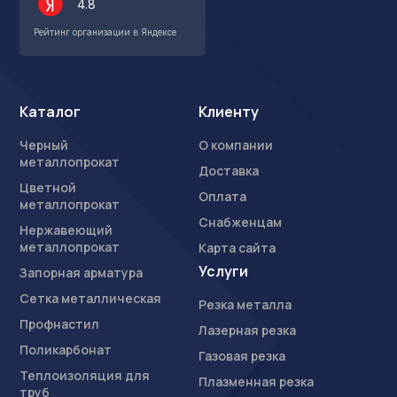
4.8
Рейтинг организации в Яндексе
Каталог
Клиенту
Черный
О компании
металлопрокат
Доставка
Цветной
Оплата
металлопрокат
Снабженцам
Нержавеющий
металлопрокат
Карта сайта
Услуги
Запорная арматура
Сетка металлическая
Резка металла
Профнастил
Лазерная резка
Поликарбонат
Газовая резка
Теплоизоляция для
Плазменная резка
труб