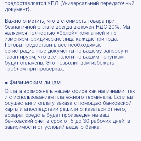
телефона
точный расчет сметы. Мы свяжемся с вами в
предоставляется УПД (Универсальный передаточный
документ).
кратчайшие сроки.
Мы свяжемся с вами в ближайшее время!
Предоставим бесплатную консультацию по
Важно отметить, что в стоимость товара при
нашим товарам и актуальным ценам на
безналичной оплате всегда включён НДС 20%. Мы
Форма отправлена,
металлопрокат
являемся полностью «белой» компанией и не
Форма не отправлена!
спасибо!
изменяем юридические лица каждые три года.
Готовы предоставить все необходимые
регистрационные документы по вашему запросу и
Произошла ошибка.
гарантируем, что все налоги по вашим покупкам
С вами свяжется наш менеджер.
будут оплачены. Это позволит вам избежать
проблем при проверках.
Прикрепить смету на расчет
● Физическим лицам
Заказать звонок
Оплата возможна в нашем офисе как наличными, так
Отправить запрос
Даю согласие на
обработку персональных данных
и с использованием платежного терминала. Если вы
осуществили оплату заказа с помощью банковской
Даю согласие на
обработку персональных данных
карты и впоследствии решили отказаться от него,
возврат средств будет произведён на ваш
банковский счёт в срок от 5 до 30 рабочих дней, в
зависимости от условий вашего банка.