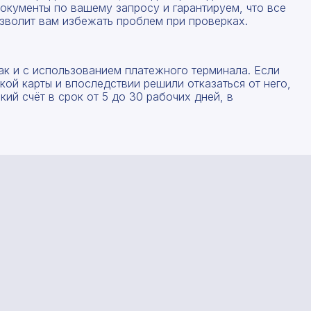
окументы по вашему запросу и гарантируем, что все
зволит вам избежать проблем при проверках.
ак и с использованием платежного терминала. Если
ой карты и впоследствии решили отказаться от него,
ий счёт в срок от 5 до 30 рабочих дней, в
Рассчитать смету
Заполните форму ниже, чтобы получить точный
Оставьте номер телефона
расчет сметы. Мы свяжемся с вами в кратчайшие
сроки.
Мы свяжемся с вами в ближайшее время!
Предоставим бесплатную консультацию по нашим
товарам и актуальным ценам на металлопрокат