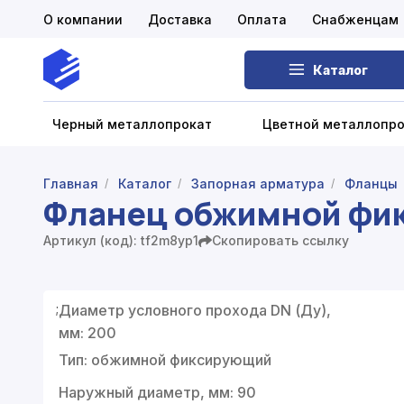
О компании
Доставка
Оплата
Снабженцам
Каталог
Черный металлопрокат
Цветной металлопр
Главная
Каталог
Запорная арматура
Фланцы
/
/
/
Фланец обжимной фи
Черный металлопрокат
Артикул (код): tf2m8yp1
Скопировать ссылку
Цветной металлопрокат
Нержавеющий металлопрокат
;
Диаметр условного прохода DN (Ду),
Запорная арматура
мм: 200
Тип: обжимной фиксирующий
Сетка металлическая
Наружный диаметр, мм: 90