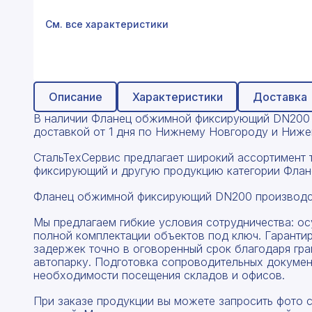
Профнастил
См. все характеристики
Поликарбонат
Теплоизоляция для труб
Композитная арматура
Описание
Характеристики
Доставка
В наличии Фланец обжимной фиксирующий DN200 опт
Сайдинг
доставкой от 1 дня по Нижнему Новгороду и Нижег
Услуги
СтальТехСервис предлагает широкий ассортимент 
фиксирующий и другую продукцию категории Флан
Фланец обжимной фиксирующий DN200 производс
Мы предлагаем гибкие условия сотрудничества: о
полной комплектации объектов под ключ. Гаранти
задержек точно в оговоренный срок благодаря гр
автопарку. Подготовка сопроводительных докумен
необходимости посещения складов и офисов.
При заказе продукции вы можете запросить фото 