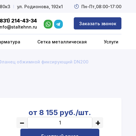
 80к3
l
ул. Родионова, 192к1
Пн-Пт,
08:00-17:00
(831) 214-43-34
Заказать звонок
info@staltehnn.ru
арматура
Сетка металлическая
Услуги
Фланец обжимной фиксирующий DN200
от 8 155 руб./шт.
−
+