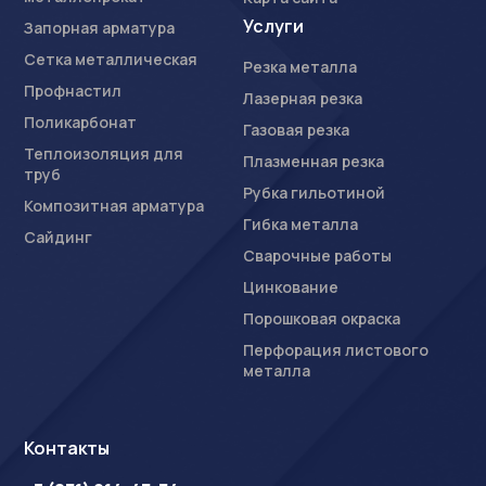
Услуги
Запорная арматура
Сетка металлическая
Резка металла
Профнастил
Лазерная резка
Поликарбонат
Газовая резка
Теплоизоляция для
Плазменная резка
труб
Рубка гильотиной
Композитная арматура
Гибка металла
Сайдинг
Сварочные работы
Цинкование
Порошковая окраска
Перфорация листового
металла
Контакты