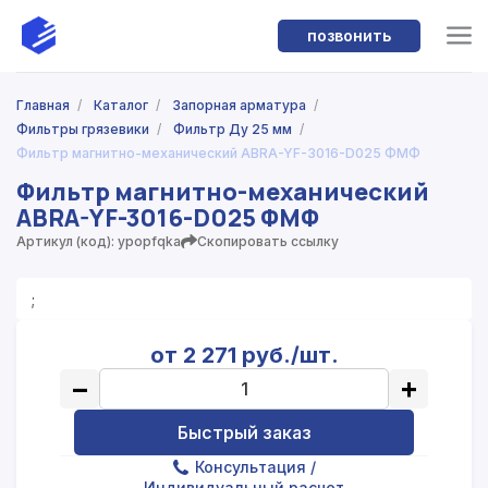
позвонить
Главная
/
Каталог
/
Запорная арматура
/
Фильтры грязевики
/
Фильтр Ду 25 мм
/
Фильтр магнитно-механический ABRA-YF-3016-D025 ФМФ
Фильтр магнитно-механический
ABRA-YF-3016-D025 ФМФ
Артикул (код): ypopfqka
Скопировать ссылку
;
от 2 271 руб./шт.
−
+
Быстрый заказ
Консультация
/
Индивидуальный расчет