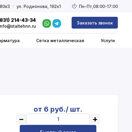
 80к3
l
ул. Родионова, 192к1
Пн-Пт,
08:00-17:00
(831) 214-43-34
Заказать звонок
info@staltehnn.ru
арматура
Сетка металлическая
Услуги
от 6 руб./ шт.
−
+