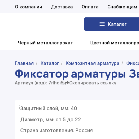
О компании
Доставка
Оплата
Снабженцам
Каталог
Черный металлопрокат
Цветной металлопр
Главная
Каталог
Композитная арматура
Фикс
/
/
/
Фиксатор арматуры З
Черный металлопрокат
Артикул (код): 7rlhdi5j
Скопировать ссылку
Цветной металлопрокат
Нержавеющий металлопрокат
;
Защитный слой, мм: 40
Запорная арматура
Диаметр, мм: от 5 до 22
Сетка металлическая
Страна изготовления: Россия