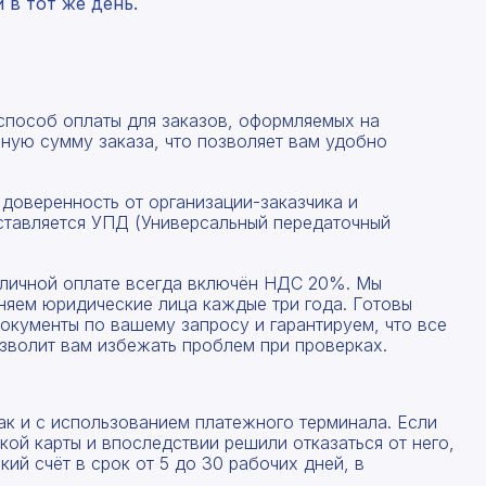
в тот же день.
 способ оплаты для заказов, оформляемых на
ную сумму заказа, что позволяет вам удобно
 доверенность от организации-заказчика и
ставляется УПД (Универсальный передаточный
наличной оплате всегда включён НДС 20%. Мы
Рассчитать смету
няем юридические лица каждые три года. Готовы
окументы по вашему запросу и гарантируем, что все
Заполните форму ниже, чтобы получить точный
зволит вам избежать проблем при проверках.
Оставьте номер телефона
расчет сметы. Мы свяжемся с вами в кратчайшие
сроки.
Мы свяжемся с вами в ближайшее время!
Предоставим бесплатную консультацию по нашим
ак и с использованием платежного терминала. Если
ой карты и впоследствии решили отказаться от него,
товарам и актуальным ценам на металлопрокат
ий счёт в срок от 5 до 30 рабочих дней, в