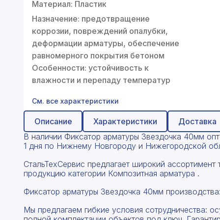
Профнастил
Материал: Пластик
Назначение: предотвращение
Поликарбонат
коррозии, повреждений опалубки,
Теплоизоляция для труб
деформации арматуры, обеспечение
равномерного покрытия бетоном
Композитная арматура
Особенности: устойчивость к
влажности и перепаду температур
Сайдинг
См. все характеристики
Услуги
Описание
Характеристики
Доставка
В наличии Фиксатор арматуры Звездочка 40мм оптом
1 дня по Нижнему Новгороду и Нижегородской обл
СтальТехСервис предлагает широкий ассортимент 
продукцию категории Композитная арматура .
Фиксатор арматуры Звездочка 40мм производства
Мы предлагаем гибкие условия сотрудничества: о
полной комплектации объектов под ключ. Гаранти