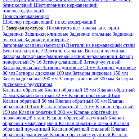
безникелевый
Шестигранник нержавеющий
никельсодержащий
Полоса нержавеющая
Швеллер нержавеющий никельсодержащий
Посмотреть все товары категории
Запорная арматура
Задвижки
Задвижки клиновые
Задвижки стальные
Задвижки
чугунные
Задвижки шиберные
Запорные клапаны (вентили)
Вентили из нержавеющей стали
Вентили латунные
Вентили стальные
Вентили чугунные
Затворы
Затвор межфланцевый
Затвор нержавеющий
Затвор
поворотный Ру 16
Затвор фланцевый
Затвор чугунный
Затворы дисковые
Затворы дисковые 50 мм
Затворы дисковые
80 мм
Затворы дисковые 100 мм
Затворы дисковые 150 мм
Затворы дисковые 200 мм
Затворы дисковые 300 мм
Затворы
дисковые с редуктором
Клапаны обратные
Клапан обратный 15 мм
Клапан обратный
25 мм
Клапан обратный 32 мм
Клапан обратный 40 мм
Клапан обратный 50 мм
Клапан обратный 80 мм
Клапан
обратный 100 мм
Клапан обратный 125 мм
Клапан обратный
150 мм
Клапан обратный 200 мм
Клапан обратный из
нержавеющей стали
Клапан обратный латунный
Клапан
обратный межфланцевый
Клапан обратный осевой
Клапан
обратный пружинный
Клапан обратный стальной
Клапан
обратный фланцевый
Клапан обратный чугунный
Клапан