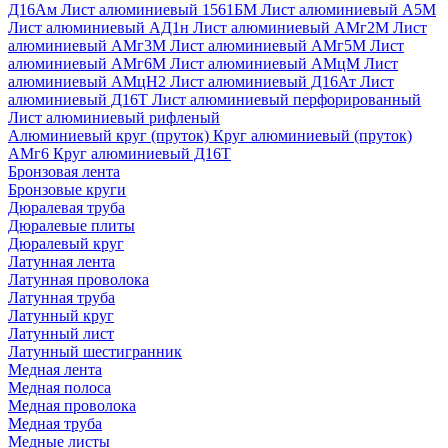
Д16Ам
Лист алюминиевый 1561БМ
Лист алюминиевый А5М
Лист алюминиевый АД1н
Лист алюминиевый АМг2М
Лист
алюминиевый АМг3М
Лист алюминиевый АМг5М
Лист
алюминиевый АМг6М
Лист алюминиевый АМцМ
Лист
алюминиевый АМцН2
Лист алюминиевый Д16Ат
Лист
алюминиевый Д16Т
Лист алюминиевый перфорированный
Лист алюминиевый рифленый
Алюминиевый круг (пруток)
Круг алюминиевый (пруток)
АМг6
Круг алюминиевый Д16Т
Бронзовая лента
Бронзовые круги
Дюралевая труба
Дюралевые плиты
Дюралевый круг
Латунная лента
Латунная проволока
Латунная труба
Латунный круг
Латунный лист
Латунный шестигранник
Медная лента
Медная полоса
Медная проволока
Медная труба
Медные листы