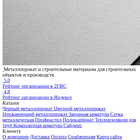
Металлопрокат и строительные материалы для строительных
объектов и производств
5.0
Рейтинг организации в 2ГИС
4.8
Рейтинг организации в Яндексе
Каталог
Черный металлопрокат
Цветной металлопрокат
Нержавеющий металлопрокат
Запорная арматура
Сетка
металлическая
Профнастил
Поликарбонат
Теплоизоляция для
труб
Композитная арматура
Сайдинг
Клиенту
О компании
Доставка
Оплата
Снабженцам
Карта сайта