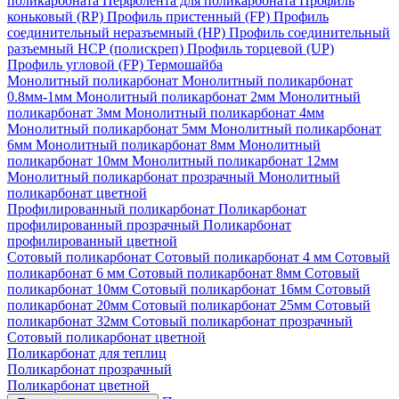
поликарбоната
Перфолента для поликарбоната
Профиль
коньковый (RP)
Профиль пристенный (FP)
Профиль
соединительный неразъемный (НР)
Профиль соединительный
разъемный НСР (полискреп)
Профиль торцевой (UP)
Профиль угловой (FP)
Термошайба
Монолитный поликарбонат
Монолитный поликарбонат
0.8мм-1мм
Монолитный поликарбонат 2мм
Монолитный
поликарбонат 3мм
Монолитный поликарбонат 4мм
Монолитный поликарбонат 5мм
Монолитный поликарбонат
6мм
Монолитный поликарбонат 8мм
Монолитный
поликарбонат 10мм
Монолитный поликарбонат 12мм
Монолитный поликарбонат прозрачный
Монолитный
поликарбонат цветной
Профилированный поликарбонат
Поликарбонат
профилированный прозрачный
Поликарбонат
профилированный цветной
Сотовый поликарбонат
Сотовый поликарбонат 4 мм
Сотовый
поликарбонат 6 мм
Сотовый поликарбонат 8мм
Сотовый
поликарбонат 10мм
Сотовый поликарбонат 16мм
Сотовый
поликарбонат 20мм
Сотовый поликарбонат 25мм
Сотовый
поликарбонат 32мм
Сотовый поликарбонат прозрачный
Сотовый поликарбонат цветной
Поликарбонат для теплиц
Поликарбонат прозрачный
Поликарбонат цветной