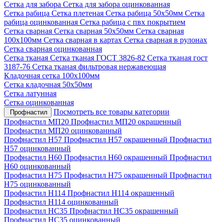
Сетка для забора
Сетка для забора оцинкованная
Сетка рабица
Сетка плетеная
Сетка рабица 50х50мм
Сетка
рабица оцинкованная
Сетка рабица с пвх покрытием
Сетка сварная
Сетка сварная 50х50мм
Сетка сварная
100х100мм
Сетка сварная в картах
Сетка сварная в рулонах
Сетка сварная оцинкованная
Сетка тканая
Сетка тканая ГОСТ 3826-82
Сетка тканая гост
3187-76
Сетка тканая фильтровая нержавеющая
Кладочная сетка 100х100мм
Сетка кладочная 50х50мм
Сетка латунная
Сетка оцинкованная
Посмотреть все товары категории
Профнастил
Профнастил МП20
Профнастил МП20 окрашенный
Профнастил МП20 оцинкованный
Профнастил Н57
Профнастил Н57 окрашенный
Профнастил
Н57 оцинкованный
Профнастил Н60
Профнастил Н60 окрашенный
Профнастил
Н60 оцинкованный
Профнастил Н75
Профнастил Н75 окрашенный
Профнастил
Н75 оцинкованный
Профнастил Н114
Профнастил Н114 окрашенный
Профнастил Н114 оцинкованный
Профнастил НС35
Профнастил НС35 окрашенный
Профнастил НС35 оцинкованный