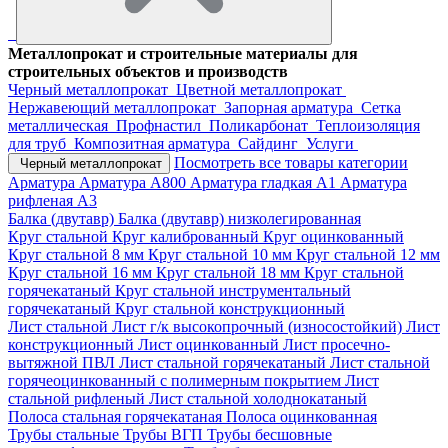
Металлопрокат и строительные материалы для
строительных объектов и производств
Черный металлопрокат
Цветной металлопрокат
Нержавеющий металлопрокат
Запорная арматура
Сетка
металлическая
Профнастил
Поликарбонат
Теплоизоляция
для труб
Композитная арматура
Сайдинг
Услуги
Посмотреть все товары категории
Черный металлопрокат
Арматура
Арматура А800
Арматура гладкая А1
Арматура
рифленая А3
Балка (двутавр)
Балка (двутавр) низколегированная
Круг стальной
Круг калиброванный
Круг оцинкованный
Круг стальной 8 мм
Круг стальной 10 мм
Круг стальной 12 мм
Круг стальной 16 мм
Круг стальной 18 мм
Круг стальной
горячекатаный
Круг стальной инструментальный
горячекатаный
Круг стальной конструкционный
Лист стальной
Лист г/к высокопрочный (износостойкий)
Лист
конструкционный
Лист оцинкованный
Лист просечно-
вытяжной ПВЛ
Лист стальной горячекатаный
Лист стальной
горячеоцинкованный с полимерным покрытием
Лист
стальной рифленый
Лист стальной холоднокатаный
Полоса стальная горячекатаная
Полоса оцинкованная
Трубы стальные
Трубы ВГП
Трубы бесшовные