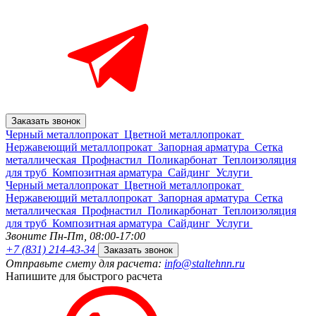
Заказать звонок
Черный металлопрокат
Цветной металлопрокат
Нержавеющий металлопрокат
Запорная арматура
Сетка
металлическая
Профнастил
Поликарбонат
Теплоизоляция
для труб
Композитная арматура
Сайдинг
Услуги
Черный металлопрокат
Цветной металлопрокат
Нержавеющий металлопрокат
Запорная арматура
Сетка
металлическая
Профнастил
Поликарбонат
Теплоизоляция
для труб
Композитная арматура
Сайдинг
Услуги
Звоните Пн-Пт,
08:00-17:00
+7 (831) 214-43-34
Заказать звонок
Отправьте смету для расчета:
info@staltehnn.ru
Напишите для быстрого расчета