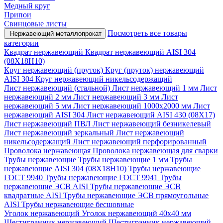
Медный круг
Припои
Свинцовые листы
Посмотреть все товары
Нержавеющий металлопрокат
категории
Квадрат нержавеющий
Квадрат нержавеющий AISI 304
(08Х18Н10)
Круг нержавеющий (пруток)
Круг (пруток) нержавеющий
AISI 304
Круг нержавеющий никельсодержащий
Лист нержавеющий (стальной)
Лист нержавеющий 1 мм
Лист
нержавеющий 2 мм
Лист нержавеющий 3 мм
Лист
нержавеющий 5 мм
Лист нержавеющий 1000х2000 мм
Лист
нержавеющий AISI 304
Лист нержавеющий AISI 430 (08Х17)
Лист нержавеющий ПВЛ
Лист нержавеющий безникелевый
Лист нержавеющий зеркальный
Лист нержавеющий
никельсодержащий
Лист нержавеющий перфорированный
Проволока нержавеющая
Проволока нержавеющая для сварки
Трубы нержавеющие
Трубы нержавеющие 1 мм
Трубы
нержавеющие AISI 304 (08Х18Н10)
Трубы нержавеющие
ГОСТ 9940
Трубы нержавеющие ГОСТ 9941
Трубы
нержавеющие ЭСВ AISI
Трубы нержавеющие ЭСВ
квадратные AISI
Трубы нержавеющие ЭСВ прямоугольные
AISI
Трубы нержавеющие бесшовные
Уголок нержавеющий
Уголок нержавеющий 40x40 мм
Шестигранник нержавеющий
Шестигранник нержавеющий