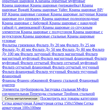
обратный шаровой
Клапаны обратные муфтовые
Краны шаровые
Краны шаровые (нержавейка)
Краны
шаровые Bugatti
Краны шаровые Valtec
Краны шаровые ВР/
НР
Краны шаровые газовые
Краны шаровые латунные
Краны
шаровые под приварку
Краны шаровые полнопроходные
Краны шаровые с бабочкой
Краны шаровые с накидной
гайкой (с американкой)
Краны шаровые со спускным
элементом
Краны шаровые с полусгоном
Краны шаровые с
редуктором
Краны шаровые стальные
Краны шаровые
угловые
Фильтры грязевики
Фильтр Ду 20 мм
Фильтр Ду 25 мм
Фильтр Ду 40 мм
Фильтр Ду 50 мм
Фильтр Ду 80 мм
Фильтр
Ду 100 мм
Фильтр латунный
Фильтр магнитный
Фильтр
магнитный муфтовый
Фильтр магнитный фланцевый
Фильтр
муфтовый
Фильтр сетчатый
Фильтр сетчатый муфтовый
Фильтр сетчатый фланцевый
Фильтр сетчатый чугунный
Фильтр фланцевый
Фильтр чугунный
Фильтр чугунный
фланцевый
Фланцы
Фланец обжимной
Фланец стальной
Фланцевый
адаптер
Элементы трубопровода
Заглушка стальная
Муфта
соединительная
Переходы стальные
Тройник стальной
Посмотреть все товары категории
Сетка металлическая
Сетка арматурная
Арматурная сетка 150х150мм
Сетка
арматурная 100х100мм