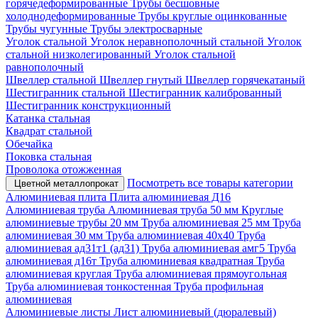
горячедеформированные
Трубы бесшовные
холоднодеформированные
Трубы круглые оцинкованные
Трубы чугунные
Трубы электросварные
Уголок стальной
Уголок неравнополочный стальной
Уголок
стальной низколегированный
Уголок стальной
равнополочный
Швеллер стальной
Швеллер гнутый
Швеллер горячекатаный
Шестигранник стальной
Шестигранник калиброванный
Шестигранник конструкционный
Катанка стальная
Квадрат стальной
Обечайка
Поковка стальная
Проволока отожженная
Посмотреть все товары категории
Цветной металлопрокат
Алюминиевая плита
Плита алюминиевая Д16
Алюминиевая труба
Алюминиевая труба 50 мм
Круглые
алюминиевые трубы 20 мм
Труба алюминиевая 25 мм
Труба
алюминиевая 30 мм
Труба алюминиевая 40х40
Труба
алюминиевая ад31т1 (ад31)
Труба алюминиевая амг5
Труба
алюминиевая д16т
Труба алюминиевая квадратная
Труба
алюминиевая круглая
Труба алюминиевая прямоугольная
Труба алюминиевая тонкостенная
Труба профильная
алюминиевая
Алюминиевые листы
Лист алюминиевый (дюралевый)