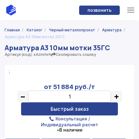
позвонить
Главная
/
Каталог
/
Черный металлопрокат
/
Арматура
/
Арматура А3 10мм мотки 35ГС
Арматура А3 10мм мотки 35ГС
Артикул (код): x4zmrhrh
Скопировать ссылку
;
от 51 884 руб./т
−
+
Быстрый заказ
Консультация
/
Индивидуальный расчет
●
В наличии