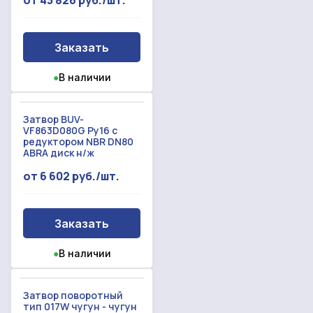
от 43 826 руб./шт.
Заказать
●
В наличии
Затвор BUV-
VF863D080G Ру16 с
редуктором NBR DN80
ABRA диск н/ж
от 6 602 руб./шт.
Заказать
●
В наличии
Затвор поворотный
тип 017W чугун - чугун