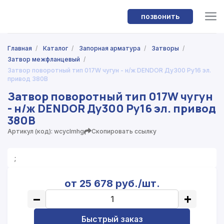
позвонить
Главная
/
Каталог
/
Запорная арматура
/
Затворы
/
Затвор межфланцевый
/
Затвор поворотный тип 017W чугун - н/ж DENDOR Ду300 Ру16 эл.
привод 380В
Затвор поворотный тип 017W чугун
- н/ж DENDOR Ду300 Ру16 эл. привод
380В
Артикул (код): wcyclmhg
Скопировать ссылку
;
от 25 678 руб./шт.
−
+
Быстрый заказ