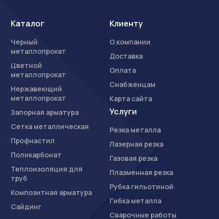
Каталог
Клиенту
Черный
О компании
металлопрокат
Доставка
Цветной
Оплата
металлопрокат
Снабженцам
Нержавеющий
металлопрокат
Карта сайта
Услуги
Запорная арматура
Сетка металлическая
Резка металла
Профнастил
Лазерная резка
Поликарбонат
Газовая резка
Теплоизоляция для
Плазменная резка
труб
Рубка гильотиной
Композитная арматура
Гибка металла
Сайдинг
Сварочные работы