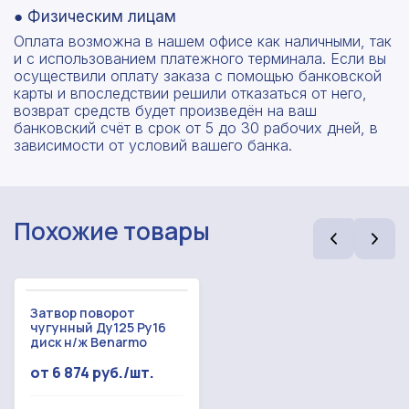
● Физическим лицам
Оплата возможна в нашем офисе как наличными, так
и с использованием платежного терминала. Если вы
осуществили оплату заказа с помощью банковской
карты и впоследствии решили отказаться от него,
возврат средств будет произведён на ваш
банковский счёт в срок от 5 до 30 рабочих дней, в
зависимости от условий вашего банка.
Похожие товары
Затвор поворот
Рассчитать смету
чугунный Ду125 Ру16
диск н/ж Benarmo
Оставьте номер
Заполните форму ниже, чтобы получить
от 6 874 руб./шт.
телефона
точный расчет сметы. Мы свяжемся с вами в
кратчайшие сроки.