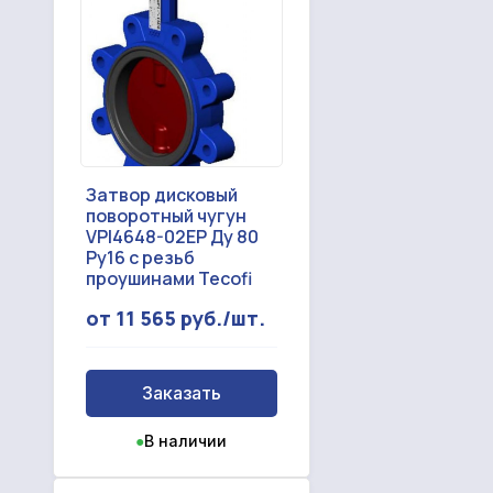
Затвор дисковый
поворотный чугун
VPI4648-02EP Ду 80
Ру16 с резьб
проушинами Tecofi
от 11 565 руб./шт.
Заказать
●
В наличии