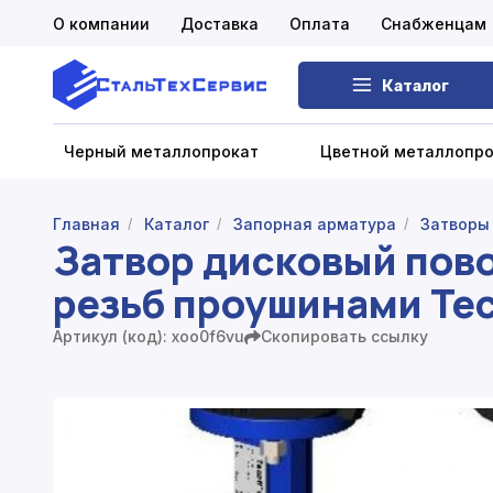
О компании
Доставка
Оплата
Снабженцам
Каталог
Черный металлопрокат
Цветной металлопр
Главная
Каталог
Запорная арматура
Затворы
/
/
/
Затвор дисковый пово
Черный металлопрокат
резьб проушинами Tec
Цветной металлопрокат
Артикул (код): xoo0f6vu
Скопировать ссылку
Нержавеющий металлопрокат
Запорная арматура
Сетка металлическая