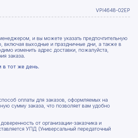
VPI4648-02EP
менеджером, и вы можете указать предпочтительную
, включая выходные и праздничные дни, а также в
одимо изменить адрес доставки, пожалуйста,
ия заказа.
в тот же день.
Рассчитать смету
Заполните форму ниже, чтобы получить точный
 способ оплаты для заказов, оформляемых на
Оставьте номер телефона
расчет сметы. Мы свяжемся с вами в кратчайшие
ную сумму заказа, что позволяет вам удобно
сроки.
Мы свяжемся с вами в ближайшее время!
Предоставим бесплатную консультацию по нашим
 доверенность от организации-заказчика и
товарам и актуальным ценам на металлопрокат
ставляется УПД (Универсальный передаточный