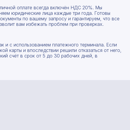
Форма отправлена, спасибо!
Форма не отправлена!
наличной оплате всегда включён НДС 20%. Мы
няем юридические лица каждые три года. Готовы
окументы по вашему запросу и гарантируем, что все
С вами свяжется наш менеджер.
Произошла ошибка.
зволит вам избежать проблем при проверках.
Прикрепить смету на расчет
Заказать звонок
ак и с использованием платежного терминала. Если
ой карты и впоследствии решили отказаться от него,
Даю согласие на
обработку персональных данных
ий счёт в срок от 5 до 30 рабочих дней, в
Отправить запрос
Даю согласие на
обработку персональных данных