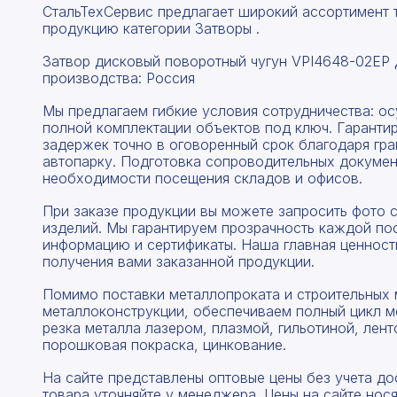
СтальТехСервис предлагает широкий ассортимент т
продукцию категории Затворы .
Затвор дисковый поворотный чугун VPI4648-02EP 
производства: Россия
Мы предлагаем гибкие условия сотрудничества: о
полной комплектации объектов под ключ. Гаранти
задержек точно в оговоренный срок благодаря гр
автопарку. Подготовка сопроводительных докумен
необходимости посещения складов и офисов.
При заказе продукции вы можете запросить фото 
изделий. Мы гарантируем прозрачность каждой по
информацию и сертификаты. Наша главная ценность
получения вами заказанной продукции.
Помимо поставки металлопроката и строительных 
металлоконструкции, обеспечиваем полный цикл м
резка металла лазером, плазмой, гильотиной, лент
порошковая покраска, цинкование.
На сайте представлены оптовые цены без учета до
товара уточняйте у менеджера. Цены на сайте нос