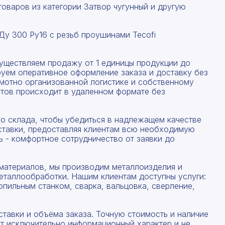
оваров из категории Затвор чугунный и другую
Ду 300 Ру16 с резьб проушинами Tecofi
существляем продажу от 1 единицы продукции до
руем оперативное оформление заказа и доставку без
амотно организованной логистике и собственному
тов происходит в удаленном формате без
со склада, чтобы убедиться в надлежащем качестве
ставки, предоставляя клиентам всю необходимую
 - комфортное сотрудничество от заявки до
материалов, мы производим металлоизделия и
еталлообработки. Нашим клиентам доступны услуги:
опильным станком, сварка, вальцовка, сверление,
ставки и объёма заказа. Точную стоимость и наличие
ят исключительно информационный характер и не