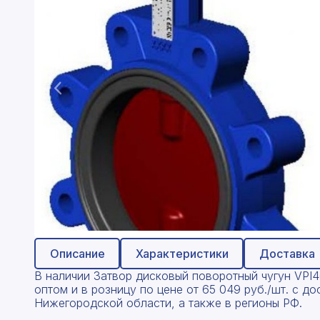
Профнастил
Поликарбонат
Теплоизоляция для труб
Композитная арматура
Сайдинг
Услуги
Описание
Характеристики
Доставка
В наличии Затвор дисковый поворотный чугун VPI
оптом и в розницу по цене от 65 049 руб./шт. с д
;
Нижегородской области, а также в регионы РФ.