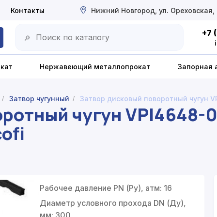
Контакты
Нижний Новгород, ул. Ореховская,
+7 
🔎
окат
Нержавеющий металлопрокат
Запорная 
Затвор чугунный
Затвор дисковый поворотный чугун VP
/
/
ротный чугун VPI4648-0
ofi
Рабочее давление PN (Ру), атм: 16
Диаметр условного прохода DN (Ду),
мм: 300