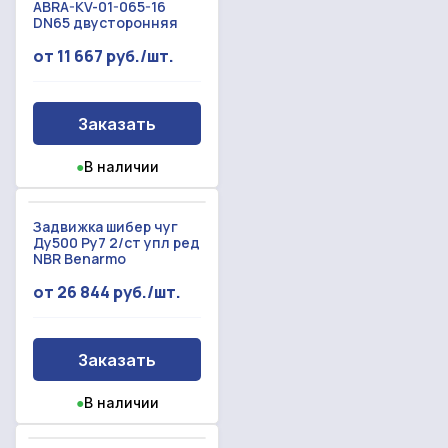
ABRA-KV-01-065-16
DN65 двусторонняя
Прикрепить смету на расчет
от 11 667 руб./шт.
Заказать звонок
Отправить запрос
Даю согласие на
обработку персональных данных
Заказать
Даю согласие на
обработку персональных данных
●
В наличии
Задвижка шибер чуг
Ду500 Ру7 2/ст упл ред
NBR Benarmo
от 26 844 руб./шт.
Заказать
●
В наличии