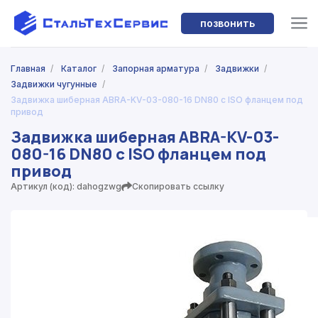
позвонить
Главная
/
Каталог
/
Запорная арматура
/
Задвижки
/
Задвижки чугунные
/
Задвижка шиберная ABRA-KV-03-080-16 DN80 c ISO фланцем под
привод
Задвижка шиберная ABRA-KV-03-
080-16 DN80 c ISO фланцем под
привод
Артикул (код): dahogzwg
Скопировать ссылку