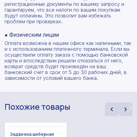
регистрационные документы по вашему запросу и
гарантируем, что все налоги по вашим покупкам
будут оплачены. Это позволит вам избежать
проблем при проверках.
● Физическим лицам
Оплата возможна в нашем офисе как наличными, так
и с использованием платежного терминала. Если вы
осуществили оплату заказа с помощью банковской
Рассчитать смету
карты и впоследствии решили отказаться от него,
возврат средств будет произведён на ваш
Оставьте номер
банковский счёт в срок от 5 до 30 рабочих дней, в
Заполните форму ниже, чтобы получить
телефона
зависимости от условий вашего банка.
точный расчет сметы. Мы свяжемся с вами в
кратчайшие сроки.
Мы свяжемся с вами в ближайшее время!
Предоставим бесплатную консультацию по
нашим товарам и актуальным ценам на
Форма отправлена,
Похожие товары
металлопрокат
Форма не отправлена!
спасибо!
Произошла ошибка.
С вами свяжется наш менеджер.
Задвижка шиберная