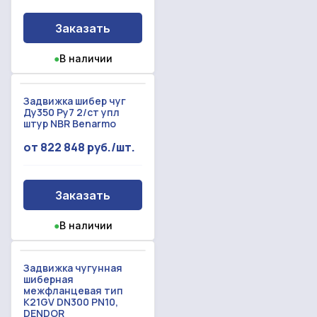
Заказать
●
В наличии
Задвижка шибер чуг
Ду350 Ру7 2/ст упл
штур NBR Benarmo
от 822 848 руб./шт.
Заказать
●
В наличии
Задвижка чугунная
шиберная
межфланцевая тип
K21GV DN300 PN10,
DENDOR