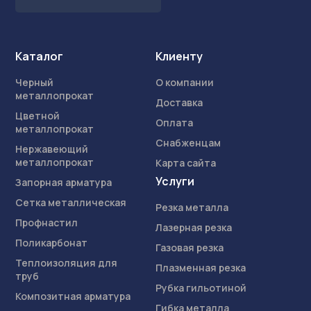
Каталог
Клиенту
Черный
О компании
металлопрокат
Доставка
Цветной
Оплата
металлопрокат
Снабженцам
Нержавеющий
металлопрокат
Карта сайта
Услуги
Запорная арматура
Сетка металлическая
Резка металла
Профнастил
Лазерная резка
Поликарбонат
Газовая резка
Теплоизоляция для
Плазменная резка
труб
Рубка гильотиной
Композитная арматура
Гибка металла