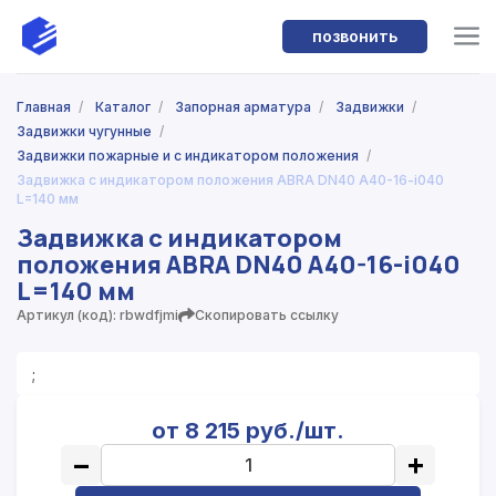
позвонить
Главная
/
Каталог
/
Запорная арматура
/
Задвижки
/
Задвижки чугунные
/
Задвижки пожарные и с индикатором положения
/
Задвижка с индикатором положения ABRA DN40 A40-16-i040
L=140 мм
Задвижка с индикатором
положения ABRA DN40 A40-16-i040
L=140 мм
Артикул (код): rbwdfjmi
Скопировать ссылку
;
от 8 215 руб./шт.
−
+