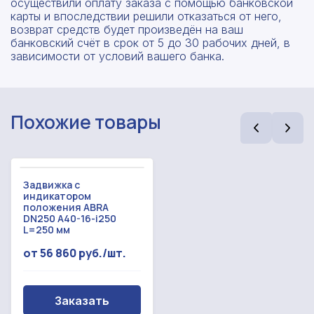
осуществили оплату заказа с помощью банковской
карты и впоследствии решили отказаться от него,
возврат средств будет произведён на ваш
банковский счёт в срок от 5 до 30 рабочих дней, в
зависимости от условий вашего банка.
Похожие товары
Задвижка с
индикатором
положения ABRA
DN250 A40-16-i250
L=250 мм
от 56 860 руб./шт.
Рассчитать смету
Оставьте номер
Заполните форму ниже, чтобы получить
телефона
Заказать
точный расчет сметы. Мы свяжемся с вами в