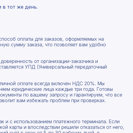
в тот же день.
 способ оплаты для заказов, оформляемых на
ную сумму заказа, что позволяет вам удобно
 доверенность от организации-заказчика и
ставляется УПД (Универсальный передаточный
Рассчитать смету
наличной оплате всегда включён НДС 20%. Мы
няем юридические лица каждые три года. Готовы
Заполните форму ниже, чтобы получить точный
окументы по вашему запросу и гарантируем, что все
Оставьте номер телефона
расчет сметы. Мы свяжемся с вами в кратчайшие
зволит вам избежать проблем при проверках.
сроки.
Мы свяжемся с вами в ближайшее время!
Предоставим бесплатную консультацию по нашим
товарам и актуальным ценам на металлопрокат
ак и с использованием платежного терминала. Если
ой карты и впоследствии решили отказаться от него,
ий счёт в срок от 5 до 30 рабочих дней, в