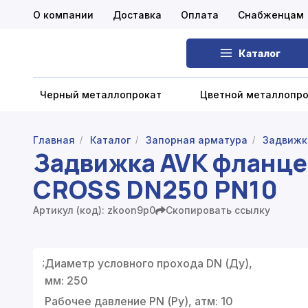
О компании
Доставка
Оплата
Снабженцам
Каталог
Черный металлопрокат
Цветной металлопр
Главная
Каталог
Запорная арматура
Задвижк
/
/
/
Задвижка AVK фланце
Черный металлопрокат
CROSS DN250 PN10
Цветной металлопрокат
Артикул (код): zkoon9p0
Скопировать ссылку
Нержавеющий металлопрокат
Запорная арматура
;
Диаметр условного прохода DN (Ду),
Сетка металлическая
мм: 250
Рабочее давление PN (Ру), атм: 10