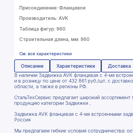
Профнастил
Присоединение: Фланцевое
Поликарбонат
Производитель: AVK
Теплоизоляция для труб
Таблица фигур: 960
Композитная арматура
Строительная длина, мм: 960
Сайдинг
См. все характеристики
Услуги
Описание
Характеристики
Доставка
В наличии Задвижка AVK фланцевая с 4-мя встр
и в розницу по цене от 432 861 руб./шт. с доста
области, а также в регионы РФ.
СтальТехСервис предлагает широкий ассортимент 
продукцию категории Задвижки .
Задвижка AVK фланцевая с 4-мя встроенными за
Россия
Мы предлагаем гибкие условия сотрудничества: о