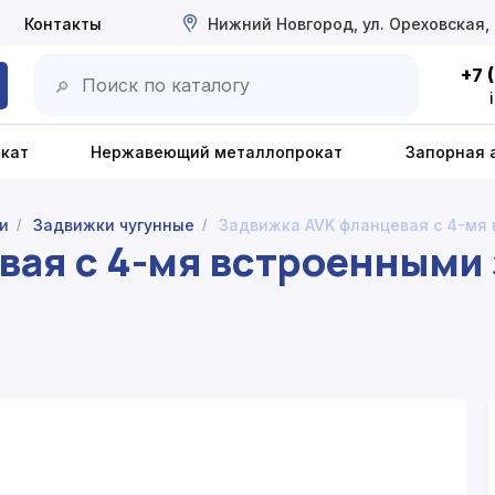
Контакты
Нижний Новгород, ул. Ореховская,
+7 
🔎
окат
Нержавеющий металлопрокат
Запорная 
и
Задвижки чугунные
Задвижка AVK фланцевая с 4-мя
/
/
вая с 4-мя встроенными