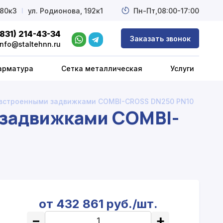
 80к3
l
ул. Родионова, 192к1
Пн-Пт,
08:00-17:00
(831) 214-43-34
Заказать звонок
info@staltehnn.ru
арматура
Сетка металлическая
Услуги
 встроенными задвижками COMBI-CROSS DN250 PN10
 задвижками COMBI-
от 432 861 руб./шт.
−
+