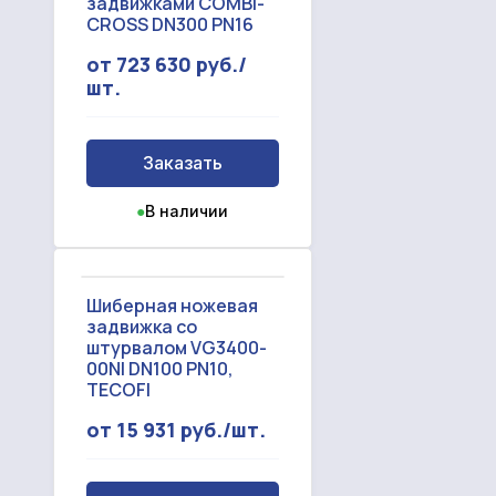
задвижками COMBI-
CROSS DN300 PN16
от 723 630 руб./
шт.
Заказать
●
В наличии
Шиберная ножевая
задвижка со
штурвалом VG3400-
00NI DN100 PN10,
TECOFI
от 15 931 руб./шт.