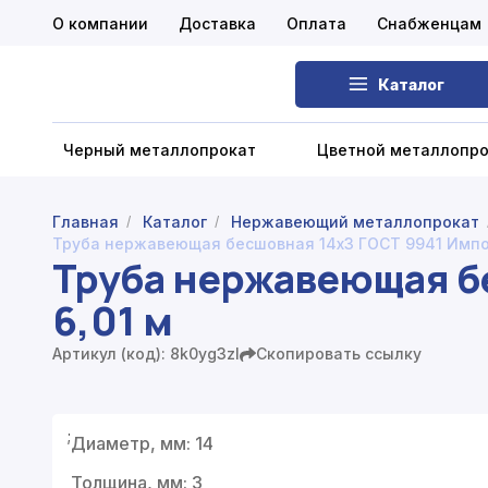
О компании
Доставка
Оплата
Снабженцам
Каталог
Черный металлопрокат
Цветной металлопр
Главная
Каталог
Нержавеющий металлопрокат
/
/
Труба нержавеющая бесшовная 14x3 ГОСТ 9941 Импор
Черный металлопрокат
Труба нержавеющая б
6,01 м
Цветной металлопрокат
Нержавеющий металлопрокат
Артикул (код): 8k0yg3zl
Скопировать ссылку
Запорная арматура
;
Диаметр, мм: 14
Сетка металлическая
Толщина, мм: 3