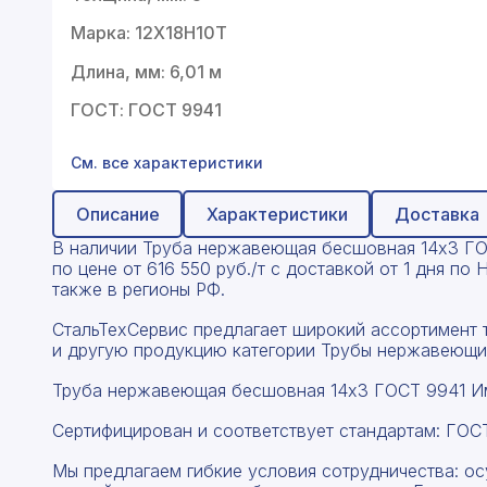
Профнастил
Марка: 12Х18Н10Т
Поликарбонат
Длина, мм: 6,01 м
Теплоизоляция для труб
ГОСТ: ГОСТ 9941
Композитная арматура
См. все характеристики
Сайдинг
Описание
Характеристики
Доставка
Услуги
В наличии Труба нержавеющая бесшовная 14x3 ГОС
по цене от 616 550 руб./т с доставкой от 1 дня п
также в регионы РФ.
СтальТехСервис предлагает широкий ассортимент
и другую продукцию категории Трубы нержавеющи
Труба нержавеющая бесшовная 14x3 ГОСТ 9941 Имп
Сертифицирован и соответствует стандартам: ГОС
Мы предлагаем гибкие условия сотрудничества: о