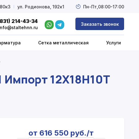
 80к3
l
ул. Родионова, 192к1
Пн-Пт,
08:00-17:00
(831) 214-43-34
Заказать звонок
info@staltehnn.ru
арматура
Сетка металлическая
Услуги
/
1 Импорт 12Х18Н10Т
от 616 550 руб./т