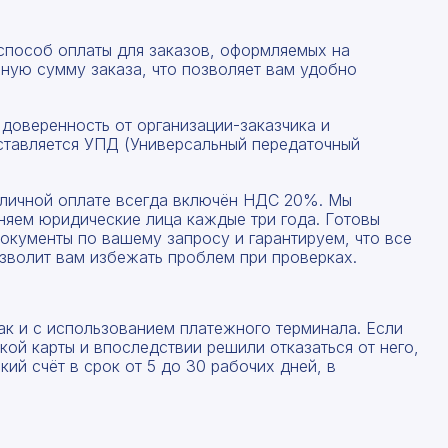
 способ оплаты для заказов, оформляемых на
ную сумму заказа, что позволяет вам удобно
 доверенность от организации-заказчика и
ставляется УПД (Универсальный передаточный
наличной оплате всегда включён НДС 20%. Мы
няем юридические лица каждые три года. Готовы
окументы по вашему запросу и гарантируем, что все
зволит вам избежать проблем при проверках.
Рассчитать смету
Заполните форму ниже, чтобы получить точный
Оставьте номер телефона
ак и с использованием платежного терминала. Если
расчет сметы. Мы свяжемся с вами в кратчайшие
ой карты и впоследствии решили отказаться от него,
сроки.
ий счёт в срок от 5 до 30 рабочих дней, в
Мы свяжемся с вами в ближайшее время!
Предоставим бесплатную консультацию по нашим
товарам и актуальным ценам на металлопрокат