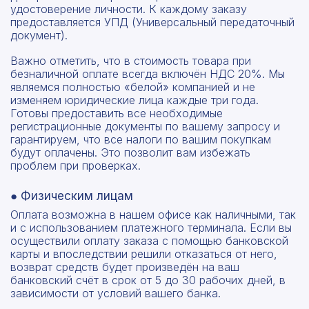
удостоверение личности. К каждому заказу
предоставляется УПД (Универсальный передаточный
документ).
Важно отметить, что в стоимость товара при
безналичной оплате всегда включён НДС 20%. Мы
являемся полностью «белой» компанией и не
изменяем юридические лица каждые три года.
Готовы предоставить все необходимые
регистрационные документы по вашему запросу и
гарантируем, что все налоги по вашим покупкам
будут оплачены. Это позволит вам избежать
проблем при проверках.
● Физическим лицам
Рассчитать смету
Оплата возможна в нашем офисе как наличными, так
Оставьте номер
и с использованием платежного терминала. Если вы
Заполните форму ниже, чтобы получить
осуществили оплату заказа с помощью банковской
телефона
точный расчет сметы. Мы свяжемся с вами в
карты и впоследствии решили отказаться от него,
кратчайшие сроки.
возврат средств будет произведён на ваш
Мы свяжемся с вами в ближайшее время!
банковский счёт в срок от 5 до 30 рабочих дней, в
Предоставим бесплатную консультацию по
зависимости от условий вашего банка.
нашим товарам и актуальным ценам на