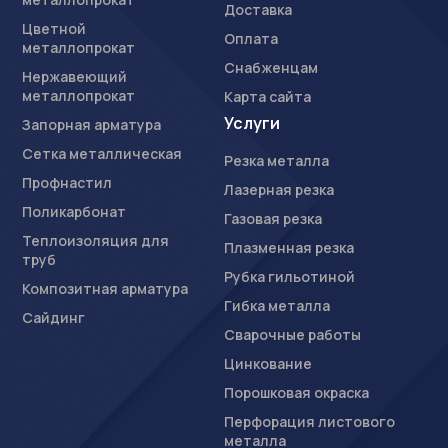
Доставка
Цветной
Оплата
металлопрокат
Снабженцам
Нержавеющий
металлопрокат
Карта сайта
Услуги
Запорная арматура
Сетка металлическая
Резка металла
Профнастил
Лазерная резка
Поликарбонат
Газовая резка
Теплоизоляция для
Плазменная резка
труб
Рубка гильотиной
Композитная арматура
Гибка металла
Сайдинг
Сварочные работы
Цинкование
Порошковая окраска
Перфорация листового
металла