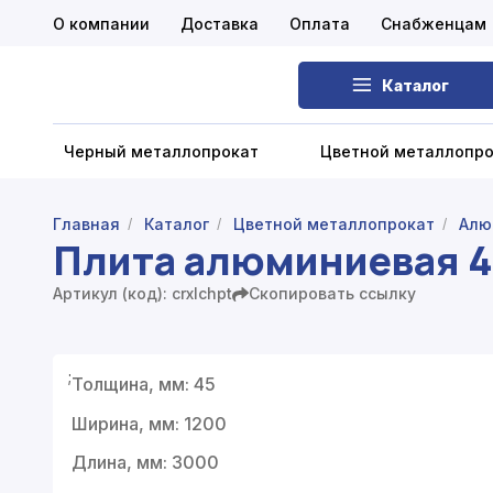
О компании
Доставка
Оплата
Снабженцам
Каталог
Черный металлопрокат
Цветной металлопр
Главная
Каталог
Цветной металлопрокат
Алю
/
/
/
Плита алюминиевая 
Черный металлопрокат
Артикул (код): crxlchpt
Скопировать ссылку
Цветной металлопрокат
Нержавеющий металлопрокат
;
Толщина, мм: 45
Запорная арматура
Ширина, мм: 1200
Сетка металлическая
Длина, мм: 3000