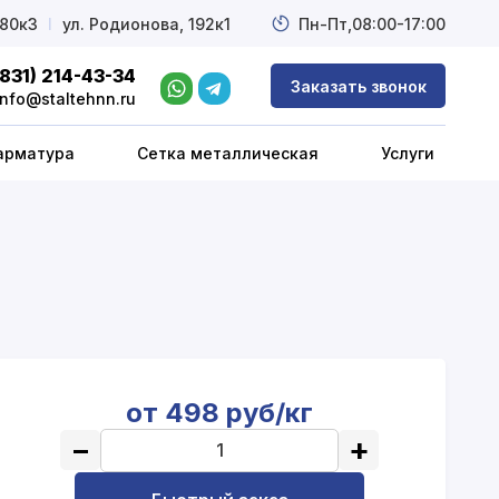
 80к3
l
ул. Родионова, 192к1
Пн-Пт,
08:00-17:00
(831) 214-43-34
Заказать звонок
info@staltehnn.ru
арматура
Сетка металлическая
Услуги
от 498 руб/кг
−
+