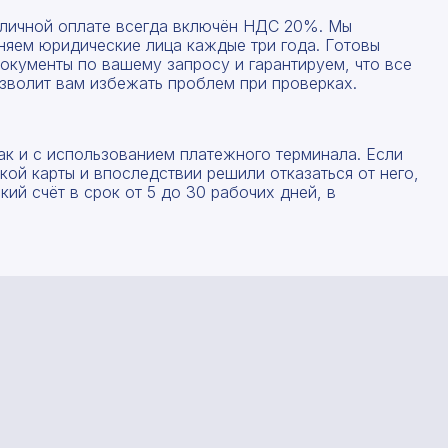
наличной оплате всегда включён НДС 20%. Мы
няем юридические лица каждые три года. Готовы
окументы по вашему запросу и гарантируем, что все
зволит вам избежать проблем при проверках.
ак и с использованием платежного терминала. Если
ой карты и впоследствии решили отказаться от него,
ий счёт в срок от 5 до 30 рабочих дней, в
Рассчитать смету
Заполните форму ниже, чтобы получить точный
Оставьте номер телефона
расчет сметы. Мы свяжемся с вами в кратчайшие
сроки.
Мы свяжемся с вами в ближайшее время!
Предоставим бесплатную консультацию по нашим
товарам и актуальным ценам на металлопрокат