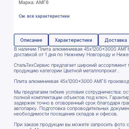
Профнастил
Марка: АМГ6
Поликарбонат
См. все характеристики
Теплоизоляция для труб
Композитная арматура
Описание
Характеристики
Доставка
В наличии Плита алюминиевая 45x1200x3000 АМГ6 
Сайдинг
доставкой от 1 дня по Нижнему Новгороду и Нижег
Услуги
СтальТехСервис предлагает широкий ассортимент 
продукцию категории Цветной металлопрокат .
Плита алюминиевая 45x1200x3000 АМГ6 производ
Мы предлагаем гибкие условия сотрудничества: о
полной комплектации объектов под ключ. Гаранти
задержек точно в оговоренный срок благодаря гр
автопарку. Подготовка сопроводительных докумен
необходимости посещения складов и офисов.
При заказе продукции вы можете запросить фото 