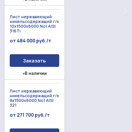
нашим товарам и актуальным ценам на
Форма отправлена,
металлопрокат
Форма не отправлена!
спасибо!
Лист нержавеющий
никельсодержащий г/к
10x1500x6000 No1 AISI
Произошла ошибка.
316Ti
С вами свяжется наш менеджер.
от 484 000 руб./т
Прикрепить смету на расчет
Заказать звонок
Заказать
Отправить запрос
Даю согласие на
обработку персональных данных
●
В наличии
Даю согласие на
обработку персональных данных
Лист нержавеющий
никельсодержащий г/к
8x1500x6000 No1 AISI
321
от 271 700 руб./т