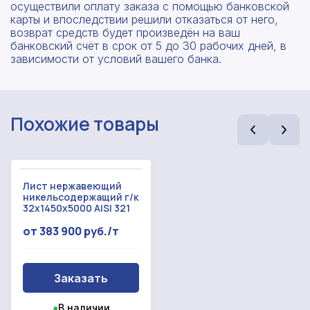
осуществили оплату заказа с помощью банковской
карты и впоследствии решили отказаться от него,
возврат средств будет произведён на ваш
банковский счёт в срок от 5 до 30 рабочих дней, в
зависимости от условий вашего банка.
Похожие товары
Лист нержавеющий
никельсодержащий г/к
32x1450x5000 AISI 321
Рассчитать смету
от 383 900 руб./т
Оставьте номер
Заполните форму ниже, чтобы получить
телефона
точный расчет сметы. Мы свяжемся с вами в
Заказать
кратчайшие сроки.
Мы свяжемся с вами в ближайшее время!
Предоставим бесплатную консультацию по
●
В наличии