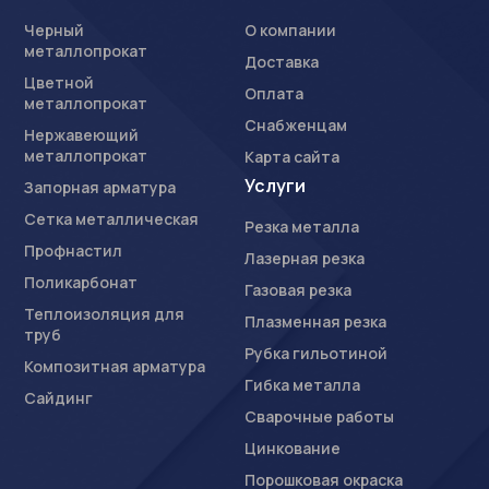
Черный
О компании
металлопрокат
Доставка
Цветной
Оплата
металлопрокат
Снабженцам
Нержавеющий
металлопрокат
Карта сайта
Услуги
Запорная арматура
Сетка металлическая
Резка металла
Профнастил
Лазерная резка
Поликарбонат
Газовая резка
Теплоизоляция для
Плазменная резка
труб
Рубка гильотиной
Композитная арматура
Гибка металла
Сайдинг
Сварочные работы
Цинкование
Порошковая окраска