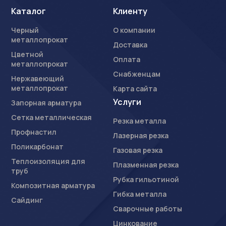
Каталог
Клиенту
Черный
О компании
металлопрокат
Доставка
Цветной
Оплата
металлопрокат
Снабженцам
Нержавеющий
металлопрокат
Карта сайта
Услуги
Запорная арматура
Сетка металлическая
Резка металла
Профнастил
Лазерная резка
Поликарбонат
Газовая резка
Теплоизоляция для
Плазменная резка
труб
Рубка гильотиной
Композитная арматура
Гибка металла
Сайдинг
Сварочные работы
Цинкование