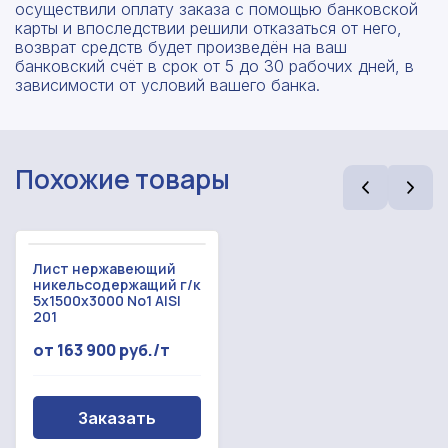
осуществили оплату заказа с помощью банковской
карты и впоследствии решили отказаться от него,
возврат средств будет произведён на ваш
банковский счёт в срок от 5 до 30 рабочих дней, в
зависимости от условий вашего банка.
Похожие товары
Лист нержавеющий
никельсодержащий г/к
5x1500x3000 No1 AISI
201
Рассчитать смету
от 163 900 руб./т
Оставьте номер
Заполните форму ниже, чтобы получить
телефона
точный расчет сметы. Мы свяжемся с вами в
Заказать
кратчайшие сроки.
Мы свяжемся с вами в ближайшее время!