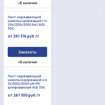
Предоставим бесплатную консультацию по
●
В наличии
нашим товарам и актуальным ценам на
Форма отправлена,
металлопрокат
Форма не отправлена!
спасибо!
Лист нержавеющий
никельсодержащий г/к
20x1250x2500 No1 AISI
Произошла ошибка.
304
С вами свяжется наш менеджер.
от 261 316 руб./т
Прикрепить смету на расчет
Заказать звонок
Заказать
Отправить запрос
Даю согласие на
обработку персональных данных
●
В наличии
Даю согласие на
обработку персональных данных
Лист нержавеющий
никельсодержащий х/к
3x1500x3000 4N+PE
шлифованный AISI 304
от 267 300 руб./т