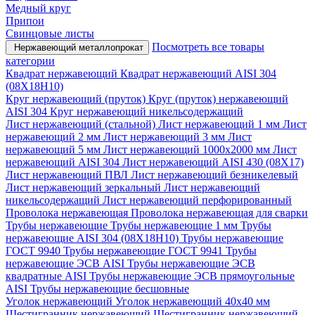
Медный круг
Припои
Свинцовые листы
Посмотреть все товары
Нержавеющий металлопрокат
категории
Квадрат нержавеющий
Квадрат нержавеющий AISI 304
(08Х18Н10)
Круг нержавеющий (пруток)
Круг (пруток) нержавеющий
AISI 304
Круг нержавеющий никельсодержащий
Лист нержавеющий (стальной)
Лист нержавеющий 1 мм
Лист
нержавеющий 2 мм
Лист нержавеющий 3 мм
Лист
нержавеющий 5 мм
Лист нержавеющий 1000х2000 мм
Лист
нержавеющий AISI 304
Лист нержавеющий AISI 430 (08Х17)
Лист нержавеющий ПВЛ
Лист нержавеющий безникелевый
Лист нержавеющий зеркальный
Лист нержавеющий
никельсодержащий
Лист нержавеющий перфорированный
Проволока нержавеющая
Проволока нержавеющая для сварки
Трубы нержавеющие
Трубы нержавеющие 1 мм
Трубы
нержавеющие AISI 304 (08Х18Н10)
Трубы нержавеющие
ГОСТ 9940
Трубы нержавеющие ГОСТ 9941
Трубы
нержавеющие ЭСВ AISI
Трубы нержавеющие ЭСВ
квадратные AISI
Трубы нержавеющие ЭСВ прямоугольные
AISI
Трубы нержавеющие бесшовные
Уголок нержавеющий
Уголок нержавеющий 40x40 мм
Шестигранник нержавеющий
Шестигранник нержавеющий