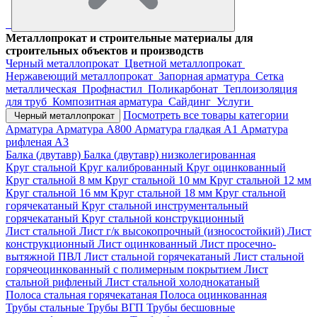
Металлопрокат и строительные материалы для
строительных объектов и производств
Черный металлопрокат
Цветной металлопрокат
Нержавеющий металлопрокат
Запорная арматура
Сетка
металлическая
Профнастил
Поликарбонат
Теплоизоляция
для труб
Композитная арматура
Сайдинг
Услуги
Посмотреть все товары категории
Черный металлопрокат
Арматура
Арматура А800
Арматура гладкая А1
Арматура
рифленая А3
Балка (двутавр)
Балка (двутавр) низколегированная
Круг стальной
Круг калиброванный
Круг оцинкованный
Круг стальной 8 мм
Круг стальной 10 мм
Круг стальной 12 мм
Круг стальной 16 мм
Круг стальной 18 мм
Круг стальной
горячекатаный
Круг стальной инструментальный
горячекатаный
Круг стальной конструкционный
Лист стальной
Лист г/к высокопрочный (износостойкий)
Лист
конструкционный
Лист оцинкованный
Лист просечно-
вытяжной ПВЛ
Лист стальной горячекатаный
Лист стальной
горячеоцинкованный с полимерным покрытием
Лист
стальной рифленый
Лист стальной холоднокатаный
Полоса стальная горячекатаная
Полоса оцинкованная
Трубы стальные
Трубы ВГП
Трубы бесшовные