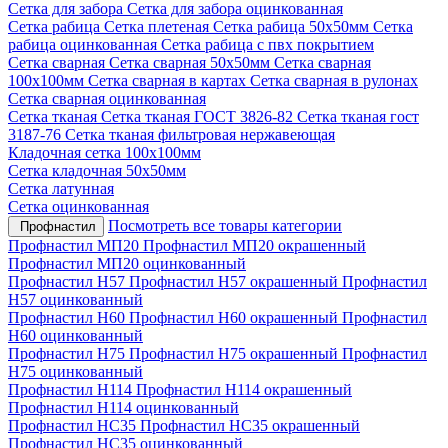
Сетка для забора
Сетка для забора оцинкованная
Сетка рабица
Сетка плетеная
Сетка рабица 50х50мм
Сетка
рабица оцинкованная
Сетка рабица с пвх покрытием
Сетка сварная
Сетка сварная 50х50мм
Сетка сварная
100х100мм
Сетка сварная в картах
Сетка сварная в рулонах
Сетка сварная оцинкованная
Сетка тканая
Сетка тканая ГОСТ 3826-82
Сетка тканая гост
3187-76
Сетка тканая фильтровая нержавеющая
Кладочная сетка 100х100мм
Сетка кладочная 50х50мм
Сетка латунная
Сетка оцинкованная
Посмотреть все товары категории
Профнастил
Профнастил МП20
Профнастил МП20 окрашенный
Профнастил МП20 оцинкованный
Профнастил Н57
Профнастил Н57 окрашенный
Профнастил
Н57 оцинкованный
Профнастил Н60
Профнастил Н60 окрашенный
Профнастил
Н60 оцинкованный
Профнастил Н75
Профнастил Н75 окрашенный
Профнастил
Н75 оцинкованный
Профнастил Н114
Профнастил Н114 окрашенный
Профнастил Н114 оцинкованный
Профнастил НС35
Профнастил НС35 окрашенный
Профнастил НС35 оцинкованный