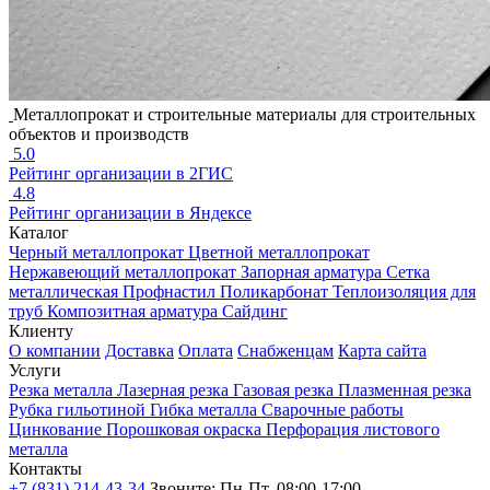
Металлопрокат и строительные материалы для строительных
объектов и производств
5.0
Рейтинг организации в 2ГИС
4.8
Рейтинг организации в Яндексе
Каталог
Черный металлопрокат
Цветной металлопрокат
Нержавеющий металлопрокат
Запорная арматура
Сетка
металлическая
Профнастил
Поликарбонат
Теплоизоляция для
труб
Композитная арматура
Сайдинг
Клиенту
О компании
Доставка
Оплата
Снабженцам
Карта сайта
Услуги
Резка металла
Лазерная резка
Газовая резка
Плазменная резка
Рубка гильотиной
Гибка металла
Сварочные работы
Цинкование
Порошковая окраска
Перфорация листового
металла
Контакты
+7 (831) 214-43-34
Звоните: Пн-Пт, 08:00-17:00