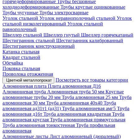
горячедеформированные
Трубы бесшовные
холоднодеформированные
Трубы круглые оцинкованные
Трубы чугунные
Трубы электросварные
Уголок стальной
Уголок неравнополочный стальной
Уголок
стальной низколегированный
Уголок стальной
равнополочный
Швеллер стальной
Швеллер гнутый
Швеллер горячекатаный
Шестигранник стальной
Шестигранник калиброванный
Шестигранник конструкционный
Катанка стальная
Квадрат стальной
Обечайка
Поковка стальная
Проволока отожженная
Посмотреть все товары категории
Цветной металлопрокат
Алюминиевая плита
Плита алюминиевая Д16
Алюминиевая труба
Алюминиевая труба 50 мм
Круглые
алюминиевые трубы 20 мм
Труба алюминиевая 25 мм
Труба
алюминиевая 30 мм
Труба алюминиевая 40х40
Труба
алюминиевая ад31т1 (ад31)
Труба алюминиевая амг5
Труба
алюминиевая д16т
Труба алюминиевая квадратная
Труба
алюминиевая круглая
Труба алюминиевая прямоугольная
Труба алюминиевая тонкостенная
Труба профильная
алюминиевая
Алюминиевые листы
Лист алюминиевый (дюралевый)