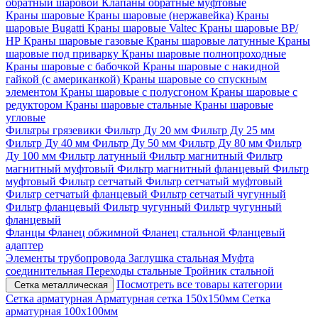
обратный шаровой
Клапаны обратные муфтовые
Краны шаровые
Краны шаровые (нержавейка)
Краны
шаровые Bugatti
Краны шаровые Valtec
Краны шаровые ВР/
НР
Краны шаровые газовые
Краны шаровые латунные
Краны
шаровые под приварку
Краны шаровые полнопроходные
Краны шаровые с бабочкой
Краны шаровые с накидной
гайкой (с американкой)
Краны шаровые со спускным
элементом
Краны шаровые с полусгоном
Краны шаровые с
редуктором
Краны шаровые стальные
Краны шаровые
угловые
Фильтры грязевики
Фильтр Ду 20 мм
Фильтр Ду 25 мм
Фильтр Ду 40 мм
Фильтр Ду 50 мм
Фильтр Ду 80 мм
Фильтр
Ду 100 мм
Фильтр латунный
Фильтр магнитный
Фильтр
магнитный муфтовый
Фильтр магнитный фланцевый
Фильтр
муфтовый
Фильтр сетчатый
Фильтр сетчатый муфтовый
Фильтр сетчатый фланцевый
Фильтр сетчатый чугунный
Фильтр фланцевый
Фильтр чугунный
Фильтр чугунный
фланцевый
Фланцы
Фланец обжимной
Фланец стальной
Фланцевый
адаптер
Элементы трубопровода
Заглушка стальная
Муфта
соединительная
Переходы стальные
Тройник стальной
Посмотреть все товары категории
Сетка металлическая
Сетка арматурная
Арматурная сетка 150х150мм
Сетка
арматурная 100х100мм