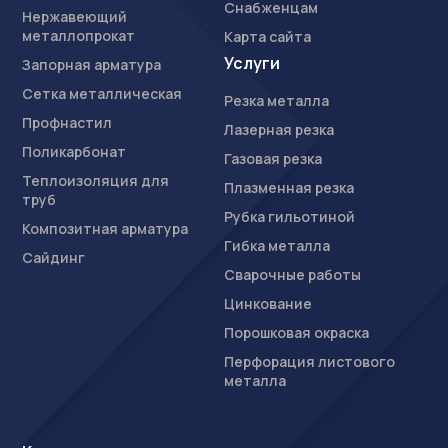
Снабженцам
Нержавеющий
металлопрокат
Карта сайта
Услуги
Запорная арматура
Сетка металлическая
Резка металла
Профнастил
Лазерная резка
Поликарбонат
Газовая резка
Теплоизоляция для
Плазменная резка
труб
Рубка гильотиной
Композитная арматура
Гибка металла
Сайдинг
Сварочные работы
Цинкование
Порошковая окраска
Перфорация листового
металла