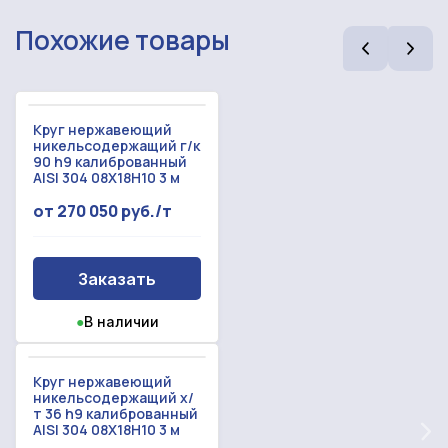
Похожие товары
Круг нержавеющий
никельсодержащий г/к
90 h9 калиброванный
AISI 304 08Х18Н10 3 м
от 270 050 руб./т
Рассчитать смету
Заказать
Оставьте номер
Заполните форму ниже, чтобы получить
●
В наличии
телефона
точный расчет сметы. Мы свяжемся с вами в
кратчайшие сроки.
Мы свяжемся с вами в ближайшее время!
Круг нержавеющий
Предоставим бесплатную консультацию по
никельсодержащий х/
нашим товарам и актуальным ценам на
т 36 h9 калиброванный
Форма отправлена,
металлопрокат
AISI 304 08Х18Н10 3 м
Форма не отправлена!