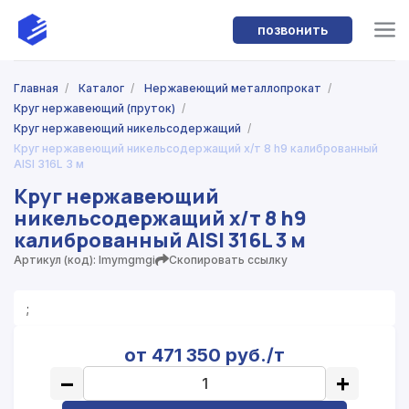
позвонить
Главная
/
Каталог
/
Нержавеющий металлопрокат
/
Круг нержавеющий (пруток)
/
Круг нержавеющий никельсодержащий
/
Круг нержавеющий никельсодержащий х/т 8 h9 калиброванный
AISI 316L 3 м
Круг нержавеющий
никельсодержащий х/т 8 h9
калиброванный AISI 316L 3 м
Артикул (код): lmymgmgi
Скопировать ссылку
;
от 471 350 руб./т
−
+