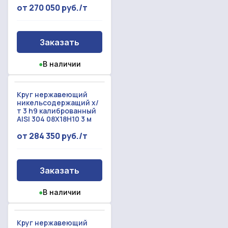
спасибо!
от 270 050 руб./т
Произошла ошибка.
С вами свяжется наш менеджер.
Заказать
Прикрепить смету на расчет
●
В наличии
Заказать звонок
Отправить запрос
Даю согласие на
обработку персональных данных
Круг нержавеющий
никельсодержащий х/
Даю согласие на
обработку персональных данных
т 3 h9 калиброванный
AISI 304 08Х18Н10 3 м
от 284 350 руб./т
Заказать
●
В наличии
Круг нержавеющий