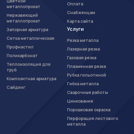
Цветной
Оплата
металлопрокат
Снабженцам
Нержавеющий
металлопрокат
Карта сайта
Услуги
Запорная арматура
Сетка металлическая
Резка металла
Профнастил
Лазерная резка
Поликарбонат
Газовая резка
Теплоизоляция для
Плазменная резка
труб
Рубка гильотиной
Композитная арматура
Гибка металла
Сайдинг
Сварочные работы
Цинкование
Порошковая окраска
Перфорация листового
металла