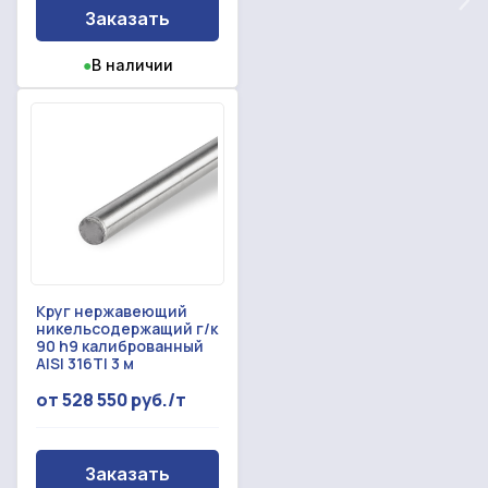
Форма не отправлена!
спасибо!
Заказать
●
В наличии
Произошла ошибка.
С вами свяжется наш менеджер.
Прикрепить смету на расчет
Заказать звонок
Отправить запрос
Даю согласие на
обработку персональных данных
Даю согласие на
обработку персональных данных
Круг нержавеющий
никельсодержащий г/к
90 h9 калиброванный
AISI 316TI 3 м
от 528 550 руб./т
Заказать