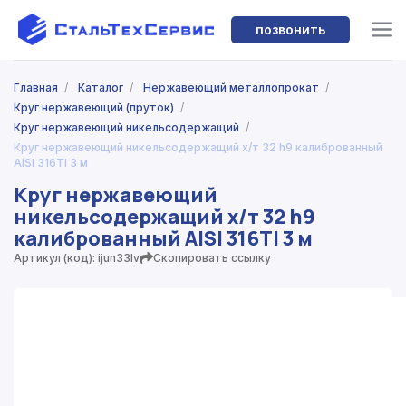
позвонить
Главная
/
Каталог
/
Нержавеющий металлопрокат
/
Круг нержавеющий (пруток)
/
Круг нержавеющий никельсодержащий
/
Круг нержавеющий никельсодержащий х/т 32 h9 калиброванный
AISI 316TI 3 м
Круг нержавеющий
никельсодержащий х/т 32 h9
калиброванный AISI 316TI 3 м
Артикул (код): ijun33lv
Скопировать ссылку