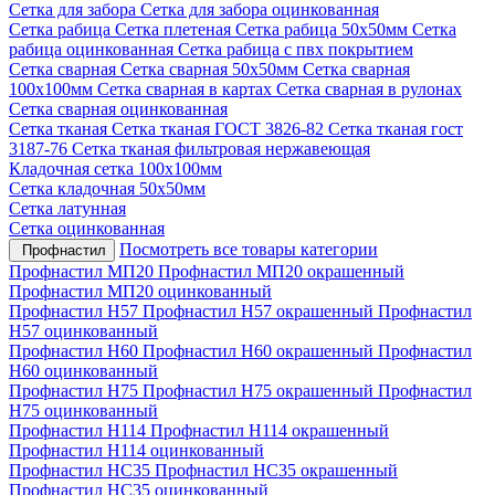
Сетка для забора
Сетка для забора оцинкованная
Сетка рабица
Сетка плетеная
Сетка рабица 50х50мм
Сетка
рабица оцинкованная
Сетка рабица с пвх покрытием
Сетка сварная
Сетка сварная 50х50мм
Сетка сварная
100х100мм
Сетка сварная в картах
Сетка сварная в рулонах
Сетка сварная оцинкованная
Сетка тканая
Сетка тканая ГОСТ 3826-82
Сетка тканая гост
3187-76
Сетка тканая фильтровая нержавеющая
Кладочная сетка 100х100мм
Сетка кладочная 50х50мм
Сетка латунная
Сетка оцинкованная
Посмотреть все товары категории
Профнастил
Профнастил МП20
Профнастил МП20 окрашенный
Профнастил МП20 оцинкованный
Профнастил Н57
Профнастил Н57 окрашенный
Профнастил
Н57 оцинкованный
Профнастил Н60
Профнастил Н60 окрашенный
Профнастил
Н60 оцинкованный
Профнастил Н75
Профнастил Н75 окрашенный
Профнастил
Н75 оцинкованный
Профнастил Н114
Профнастил Н114 окрашенный
Профнастил Н114 оцинкованный
Профнастил НС35
Профнастил НС35 окрашенный
Профнастил НС35 оцинкованный