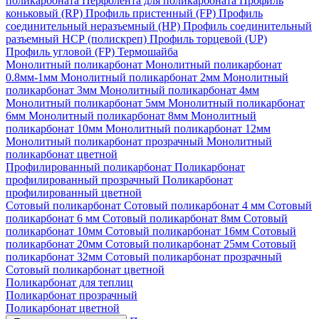
поликарбоната
Перфолента для поликарбоната
Профиль
коньковый (RP)
Профиль пристенный (FP)
Профиль
соединительный неразъемный (НР)
Профиль соединительный
разъемный НСР (полискреп)
Профиль торцевой (UP)
Профиль угловой (FP)
Термошайба
Монолитный поликарбонат
Монолитный поликарбонат
0.8мм-1мм
Монолитный поликарбонат 2мм
Монолитный
поликарбонат 3мм
Монолитный поликарбонат 4мм
Монолитный поликарбонат 5мм
Монолитный поликарбонат
6мм
Монолитный поликарбонат 8мм
Монолитный
поликарбонат 10мм
Монолитный поликарбонат 12мм
Монолитный поликарбонат прозрачный
Монолитный
поликарбонат цветной
Профилированный поликарбонат
Поликарбонат
профилированный прозрачный
Поликарбонат
профилированный цветной
Сотовый поликарбонат
Сотовый поликарбонат 4 мм
Сотовый
поликарбонат 6 мм
Сотовый поликарбонат 8мм
Сотовый
поликарбонат 10мм
Сотовый поликарбонат 16мм
Сотовый
поликарбонат 20мм
Сотовый поликарбонат 25мм
Сотовый
поликарбонат 32мм
Сотовый поликарбонат прозрачный
Сотовый поликарбонат цветной
Поликарбонат для теплиц
Поликарбонат прозрачный
Поликарбонат цветной