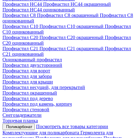
Профнастил НС44
Профнастил НС44 окрашенный
Профнастил НС44 оцинкованный
Профнастил С8
Профнастил С8 окрашенный
Профнастил С8
оцинкованный
Профнастил С10
Профнастил С10 окрашенный
Профнастил
С10 оцинкованный
Профнастил С20
Профнастил С20 окрашенный
Профнастил
С20 оцинкованный
Профнастил С21
Профнастил С21 окрашенный
Профнастил
С21 оцинкованный
Оцинкованный профнастил
Профнастил двухсторонний
Профнастил для ворот
Профнастил для забора
Профнастил для крыши
Профнастил несущий, для перекрытий
Профнастил окрашенный
Профнастил под дерево
Профнастил под камень, кирпич
Профнастил стеновой
Снегозадержатели
Торцевая планка
Посмотреть все товары категории
Поликарбонат
Комплектующие для поликарбоната
Гермолента для