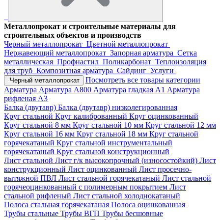
Металлопрокат и строительные материалы для
строительных объектов и производств
Черный металлопрокат
Цветной металлопрокат
Нержавеющий металлопрокат
Запорная арматура
Сетка
металлическая
Профнастил
Поликарбонат
Теплоизоляция
для труб
Композитная арматура
Сайдинг
Услуги
Посмотреть все товары категории
Черный металлопрокат
Арматура
Арматура А800
Арматура гладкая А1
Арматура
рифленая А3
Балка (двутавр)
Балка (двутавр) низколегированная
Круг стальной
Круг калиброванный
Круг оцинкованный
Круг стальной 8 мм
Круг стальной 10 мм
Круг стальной 12 мм
Круг стальной 16 мм
Круг стальной 18 мм
Круг стальной
горячекатаный
Круг стальной инструментальный
горячекатаный
Круг стальной конструкционный
Лист стальной
Лист г/к высокопрочный (износостойкий)
Лист
конструкционный
Лист оцинкованный
Лист просечно-
вытяжной ПВЛ
Лист стальной горячекатаный
Лист стальной
горячеоцинкованный с полимерным покрытием
Лист
стальной рифленый
Лист стальной холоднокатаный
Полоса стальная горячекатаная
Полоса оцинкованная
Трубы стальные
Трубы ВГП
Трубы бесшовные