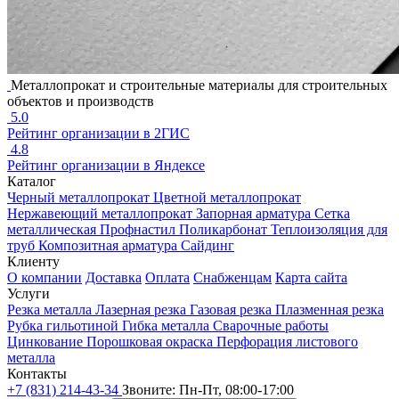
Металлопрокат и строительные материалы для строительных
объектов и производств
5.0
Рейтинг организации в 2ГИС
4.8
Рейтинг организации в Яндексе
Каталог
Черный металлопрокат
Цветной металлопрокат
Нержавеющий металлопрокат
Запорная арматура
Сетка
металлическая
Профнастил
Поликарбонат
Теплоизоляция для
труб
Композитная арматура
Сайдинг
Клиенту
О компании
Доставка
Оплата
Снабженцам
Карта сайта
Услуги
Резка металла
Лазерная резка
Газовая резка
Плазменная резка
Рубка гильотиной
Гибка металла
Сварочные работы
Цинкование
Порошковая окраска
Перфорация листового
металла
Контакты
+7 (831) 214-43-34
Звоните: Пн-Пт, 08:00-17:00