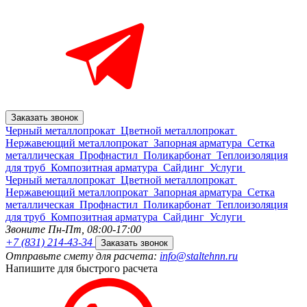
Заказать звонок
Черный металлопрокат
Цветной металлопрокат
Нержавеющий металлопрокат
Запорная арматура
Сетка
металлическая
Профнастил
Поликарбонат
Теплоизоляция
для труб
Композитная арматура
Сайдинг
Услуги
Черный металлопрокат
Цветной металлопрокат
Нержавеющий металлопрокат
Запорная арматура
Сетка
металлическая
Профнастил
Поликарбонат
Теплоизоляция
для труб
Композитная арматура
Сайдинг
Услуги
Звоните Пн-Пт,
08:00-17:00
+7 (831) 214-43-34
Заказать звонок
Отправьте смету для расчета:
info@staltehnn.ru
Напишите для быстрого расчета