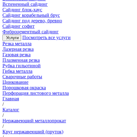
Вспененный сайдинг
Сайдинг блок-хаус
Сайдинг корабельный брус
Сайдинг под дерево, бревно
Сайдинг софит
Фиброцементный сайдинг
Посмотреть все услуги
Услуги
Резка металла
Лазерная резка
Газовая резка
Плазменная резка
Рубка гильотиной
Гибка металла
Сварочные работы
Цинкование
Порошковая окраска
Перфорация листового металла
Главная
/
Каталог
/
Нержавеющий металлопрокат
/
Круг нержавеющий (пруток)