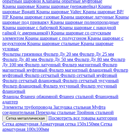
обратный шаровой
Клапаны обратные муфтовые
Краны шаровые
Краны шаровые (нержавейка)
Краны
шаровые Bugatti
Краны шаровые Valtec
Краны шаровые ВР/
НР
Краны шаровые газовые
Краны шаровые латунные
Краны
шаровые под приварку
Краны шаровые полнопроходные
Краны шаровые с бабочкой
Краны шаровые с накидной
гайкой (с американкой)
Краны шаровые со спускным
элементом
Краны шаровые с полусгоном
Краны шаровые с
редуктором
Краны шаровые стальные
Краны шаровые
угловые
Фильтры грязевики
Фильтр Ду 20 мм
Фильтр Ду 25 мм
Фильтр Ду 40 мм
Фильтр Ду 50 мм
Фильтр Ду 80 мм
Фильтр
Ду 100 мм
Фильтр латунный
Фильтр магнитный
Фильтр
магнитный муфтовый
Фильтр магнитный фланцевый
Фильтр
муфтовый
Фильтр сетчатый
Фильтр сетчатый муфтовый
Фильтр сетчатый фланцевый
Фильтр сетчатый чугунный
Фильтр фланцевый
Фильтр чугунный
Фильтр чугунный
фланцевый
Фланцы
Фланец обжимной
Фланец стальной
Фланцевый
адаптер
Элементы трубопровода
Заглушка стальная
Муфта
соединительная
Переходы стальные
Тройник стальной
Посмотреть все товары категории
Сетка металлическая
Сетка арматурная
Арматурная сетка 150х150мм
Сетка
арматурная 100х100мм