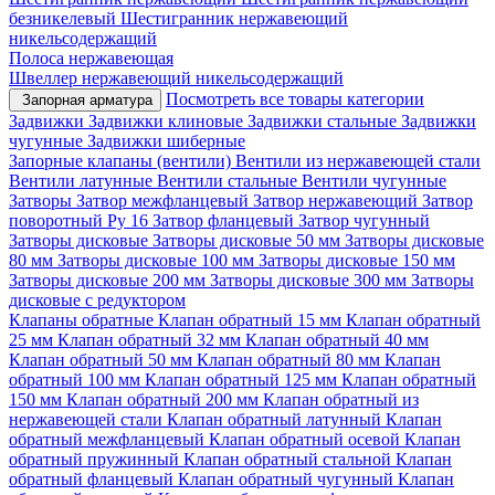
безникелевый
Шестигранник нержавеющий
никельсодержащий
Полоса нержавеющая
Швеллер нержавеющий никельсодержащий
Посмотреть все товары категории
Запорная арматура
Задвижки
Задвижки клиновые
Задвижки стальные
Задвижки
чугунные
Задвижки шиберные
Запорные клапаны (вентили)
Вентили из нержавеющей стали
Вентили латунные
Вентили стальные
Вентили чугунные
Затворы
Затвор межфланцевый
Затвор нержавеющий
Затвор
поворотный Ру 16
Затвор фланцевый
Затвор чугунный
Затворы дисковые
Затворы дисковые 50 мм
Затворы дисковые
80 мм
Затворы дисковые 100 мм
Затворы дисковые 150 мм
Затворы дисковые 200 мм
Затворы дисковые 300 мм
Затворы
дисковые с редуктором
Клапаны обратные
Клапан обратный 15 мм
Клапан обратный
25 мм
Клапан обратный 32 мм
Клапан обратный 40 мм
Клапан обратный 50 мм
Клапан обратный 80 мм
Клапан
обратный 100 мм
Клапан обратный 125 мм
Клапан обратный
150 мм
Клапан обратный 200 мм
Клапан обратный из
нержавеющей стали
Клапан обратный латунный
Клапан
обратный межфланцевый
Клапан обратный осевой
Клапан
обратный пружинный
Клапан обратный стальной
Клапан
обратный фланцевый
Клапан обратный чугунный
Клапан