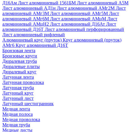
Д16Ам
Лист алюминиевый 1561БМ
Лист алюминиевый А5М
Лист алюминиевый АД1н
Лист алюминиевый АМг2М
Лист
алюминиевый АМг3М
Лист алюминиевый АМг5М
Лист
алюминиевый АМг6М
Лист алюминиевый АМцМ
Лист
алюминиевый АМцН2
Лист алюминиевый Д16Ат
Лист
алюминиевый Д16Т
Лист алюминиевый перфорированный
Лист алюминиевый рифленый
Алюминиевый круг (пруток)
Круг алюминиевый (пруток)
АМг6
Круг алюминиевый Д16Т
Бронзовая лента
Бронзовые круги
Дюралевая труба
Дюралевые плиты
Дюралевый круг
Латунная лента
Латунная проволока
Латунная труба
Латунный круг
Латунный лист
Латунный шестигранник
Медная лента
Медная полоса
Медная проволока
Медная труба
Медные листы