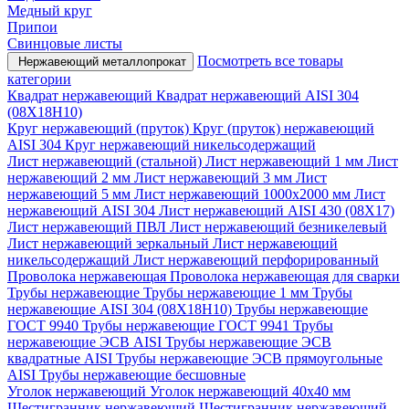
Медный круг
Припои
Свинцовые листы
Посмотреть все товары
Нержавеющий металлопрокат
категории
Квадрат нержавеющий
Квадрат нержавеющий AISI 304
(08Х18Н10)
Круг нержавеющий (пруток)
Круг (пруток) нержавеющий
AISI 304
Круг нержавеющий никельсодержащий
Лист нержавеющий (стальной)
Лист нержавеющий 1 мм
Лист
нержавеющий 2 мм
Лист нержавеющий 3 мм
Лист
нержавеющий 5 мм
Лист нержавеющий 1000х2000 мм
Лист
нержавеющий AISI 304
Лист нержавеющий AISI 430 (08Х17)
Лист нержавеющий ПВЛ
Лист нержавеющий безникелевый
Лист нержавеющий зеркальный
Лист нержавеющий
никельсодержащий
Лист нержавеющий перфорированный
Проволока нержавеющая
Проволока нержавеющая для сварки
Трубы нержавеющие
Трубы нержавеющие 1 мм
Трубы
нержавеющие AISI 304 (08Х18Н10)
Трубы нержавеющие
ГОСТ 9940
Трубы нержавеющие ГОСТ 9941
Трубы
нержавеющие ЭСВ AISI
Трубы нержавеющие ЭСВ
квадратные AISI
Трубы нержавеющие ЭСВ прямоугольные
AISI
Трубы нержавеющие бесшовные
Уголок нержавеющий
Уголок нержавеющий 40x40 мм
Шестигранник нержавеющий
Шестигранник нержавеющий