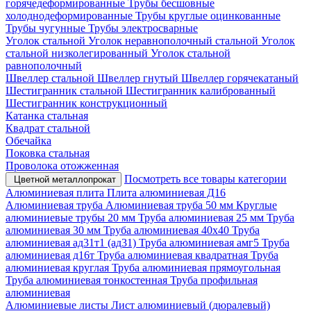
горячедеформированные
Трубы бесшовные
холоднодеформированные
Трубы круглые оцинкованные
Трубы чугунные
Трубы электросварные
Уголок стальной
Уголок неравнополочный стальной
Уголок
стальной низколегированный
Уголок стальной
равнополочный
Швеллер стальной
Швеллер гнутый
Швеллер горячекатаный
Шестигранник стальной
Шестигранник калиброванный
Шестигранник конструкционный
Катанка стальная
Квадрат стальной
Обечайка
Поковка стальная
Проволока отожженная
Посмотреть все товары категории
Цветной металлопрокат
Алюминиевая плита
Плита алюминиевая Д16
Алюминиевая труба
Алюминиевая труба 50 мм
Круглые
алюминиевые трубы 20 мм
Труба алюминиевая 25 мм
Труба
алюминиевая 30 мм
Труба алюминиевая 40х40
Труба
алюминиевая ад31т1 (ад31)
Труба алюминиевая амг5
Труба
алюминиевая д16т
Труба алюминиевая квадратная
Труба
алюминиевая круглая
Труба алюминиевая прямоугольная
Труба алюминиевая тонкостенная
Труба профильная
алюминиевая
Алюминиевые листы
Лист алюминиевый (дюралевый)