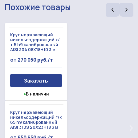
Похожие товары
Круг нержавеющий
никельсодержащий х/
т 5 h9 калиброванный
AISI 304 08Х18Н10 3 м
от 270 050 руб./т
Рассчитать смету
Заказать
Оставьте номер
Заполните форму ниже, чтобы получить
●
В наличии
телефона
точный расчет сметы. Мы свяжемся с вами в
кратчайшие сроки.
Мы свяжемся с вами в ближайшее время!
Круг нержавеющий
Предоставим бесплатную консультацию по
никельсодержащий г/к
нашим товарам и актуальным ценам на
65 h9 калиброванный
Форма отправлена,
металлопрокат
AISI 310S 20Х23Н18 3 м
Форма не отправлена!
спасибо!
от 650 650 руб./т