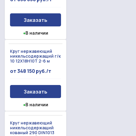
Произошла ошибка.
С вами свяжется наш менеджер.
Заказать
Прикрепить смету на расчет
●
В наличии
Заказать звонок
Отправить запрос
Даю согласие на
обработку персональных данных
Круг нержавеющий
никельсодержащий г/к
Даю согласие на
обработку персональных данных
10 12Х18Н10Т 2-6 м
от 348 150 руб./т
Заказать
●
В наличии
Круг нержавеющий
никельсодержащий
кованый 290 DIN1013