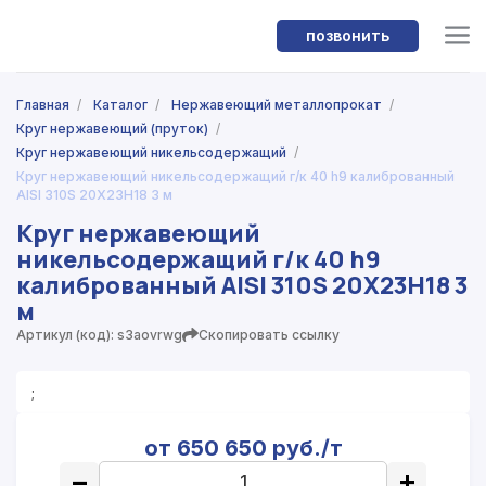
позвонить
Главная
/
Каталог
/
Нержавеющий металлопрокат
/
Круг нержавеющий (пруток)
/
Круг нержавеющий никельсодержащий
/
Круг нержавеющий никельсодержащий г/к 40 h9 калиброванный
AISI 310S 20Х23Н18 3 м
Круг нержавеющий
никельсодержащий г/к 40 h9
калиброванный AISI 310S 20Х23Н18 3
м
Артикул (код): s3aovrwg
Скопировать ссылку
;
от 650 650 руб./т
−
+