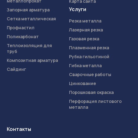
металлопрокат
Карта сайта
Услуги
Запорная арматура
Сетка металлическая
Резка металла
Профнастил
Лазерная резка
Поликарбонат
Газовая резка
Теплоизоляция для
Плазменная резка
труб
Рубка гильотиной
Композитная арматура
Гибка металла
Сайдинг
Сварочные работы
Цинкование
Порошковая окраска
Перфорация листового
металла
Контакты