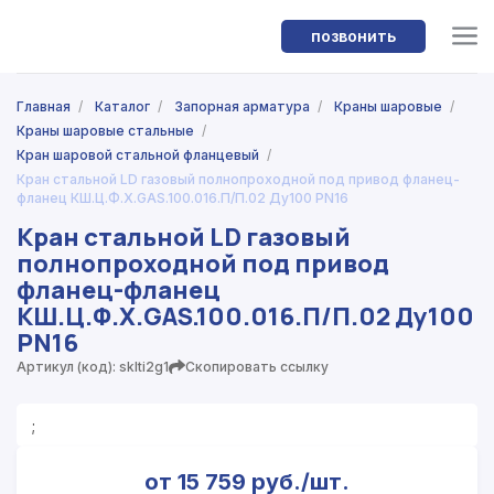
позвонить
Главная
/
Каталог
/
Запорная арматура
/
Краны шаровые
/
Краны шаровые стальные
/
Кран шаровой стальной фланцевый
/
Кран стальной LD газовый полнопроходной под привод фланец-
фланец КШ.Ц.Ф.Х.GAS.100.016.П/П.02 Ду100 PN16
Кран стальной LD газовый
полнопроходной под привод
фланец-фланец
КШ.Ц.Ф.Х.GAS.100.016.П/П.02 Ду100
PN16
Артикул (код): sklti2g1
Скопировать ссылку
;
от 15 759 руб./шт.