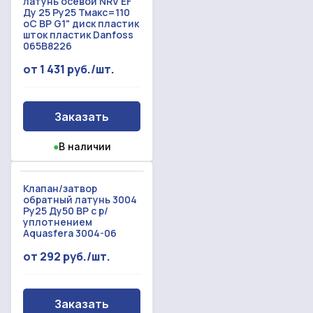
латунь осевой NRV EF
Ду 25 Ру25 Тмакс=110
оС ВР G1" диск пластик
шток пластик Danfoss
065B8226
от 1 431 руб./шт.
Заказать
●
В наличии
Клапан/затвор
обратный латунь 3004
Ру25 Ду50 ВР с р/
уплотнением
Aquasfera 3004-06
от 292 руб./шт.
Заказать