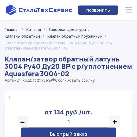
позвонить
Главная
/
Каталог
/
Запорная арматура
/
Клапаны обратные
/
Клапан обратный пружинный
/
Клапан/затвор обратный латунь 3004 Ру40 Ду20 ВР с р/
уплотнением Aquasfera 3004-02
Клапан/затвор обратный латунь
3004 Ру40 Ду20 ВР с р/уплотнением
Aquasfera 3004-02
Артикул (код): fc21b5e3
Скопировать ссылку
;
от 134 руб./шт.
−
+
Быстрый заказ