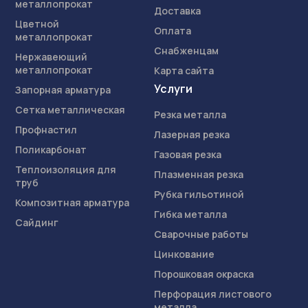
металлопрокат
Доставка
Цветной
Оплата
металлопрокат
Снабженцам
Нержавеющий
металлопрокат
Карта сайта
Услуги
Запорная арматура
Сетка металлическая
Резка металла
Профнастил
Лазерная резка
Поликарбонат
Газовая резка
Теплоизоляция для
Плазменная резка
труб
Рубка гильотиной
Композитная арматура
Гибка металла
Сайдинг
Сварочные работы
Цинкование
Порошковая окраска
Перфорация листового
металла