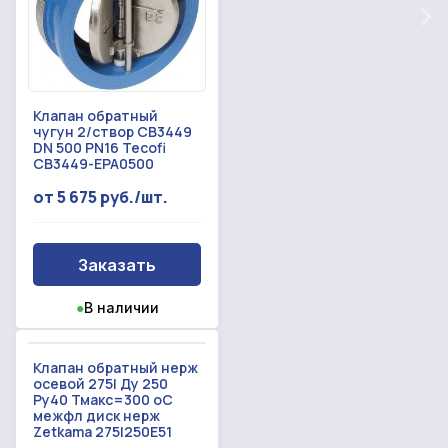
Форма отправлена,
металлопрокат
Форма не отправлена!
спасибо!
Произошла ошибка.
С вами свяжется наш менеджер.
Клапан обратный
чугун 2/створ CB3449
DN 500 PN16 Tecofi
Прикрепить смету на расчет
CB3449-EPA0500
Заказать звонок
от 5 675 руб./шт.
Отправить запрос
Даю согласие на
обработку персональных данных
Даю согласие на
обработку персональных данных
Заказать
●
В наличии
Клапан обратный нерж
осевой 275I Ду 250
Ру40 Тмакс=300 оС
межфл диск нерж
Zetkama 275I250E51