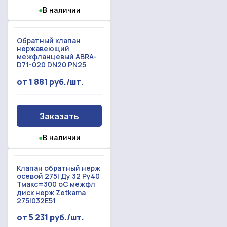
●
В наличии
Обратный клапан
нержавеющий
межфланцевый ABRA-
D71-020 DN20 PN25
от 1 881 руб./шт.
Заказать
●
В наличии
Клапан обратный нерж
осевой 275I Ду 32 Ру40
Тмакс=300 оС межфл
диск нерж Zetkama
275I032E51
от 5 231 руб./шт.