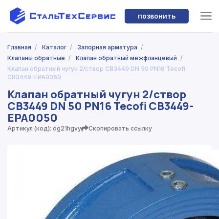
позвонить
Главная
/
Каталог
/
Запорная арматура
/
Клапаны обратные
/
Клапан обратный межфланцевый
/
Клапан обратный чугун 2/створ CB3449 DN 50 PN16 Tecofi
CB3449-EPA0050
Клапан обратный чугун 2/створ
CB3449 DN 50 PN16 Tecofi CB3449-
EPA0050
Артикул (код): dg21hgvy
Скопировать ссылку