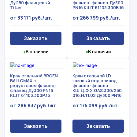
Ду250 фланцевый
фланец-фланец Ду300
Titan
PN16 КШТ 61.103.300Б.16
от 33 171 руб./шт.
от 266 799 руб./шт.
Заказать
Заказать
●
В наличии
●
В наличии
Кран стальной BROEN
Кран стальной LD
BALLOMAX с
газовый под привод
редуктором фланец-
фланец-фланец
фланец Ду300 PN16
КШ.Ц.Ф.Х.GAS.300/250.
КШТ 61.103.300Р.16
016.Н/П.02 Ду300 PN16
от 286 837 руб./шт.
от 175 099 руб./шт.
Заказать
Заказать