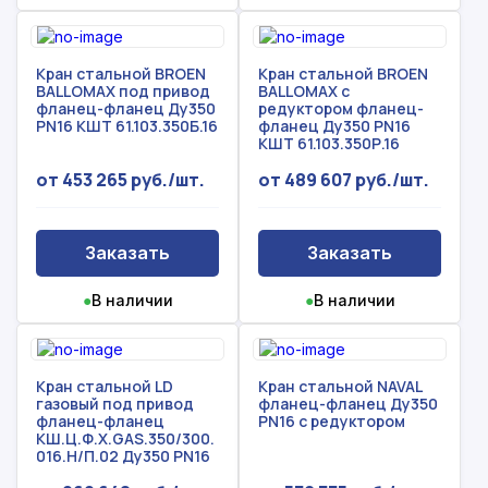
спасибо!
Произошла ошибка.
С вами свяжется наш менеджер.
Кран стальной BROEN
Кран стальной BROEN
BALLOMAX под привод
BALLOMAX с
фланец-фланец Ду350
редуктором фланец-
PN16 КШТ 61.103.350Б.16
фланец Ду350 PN16
Прикрепить смету на расчет
КШТ 61.103.350Р.16
Заказать звонок
от 453 265 руб./шт.
от 489 607 руб./шт.
Отправить запрос
Даю согласие на
обработку персональных данных
Даю согласие на
обработку персональных данных
Заказать
Заказать
●
В наличии
●
В наличии
Кран стальной LD
Кран стальной NAVAL
газовый под привод
фланец-фланец Ду350
фланец-фланец
PN16 с редуктором
КШ.Ц.Ф.Х.GAS.350/300.
016.Н/П.02 Ду350 PN16