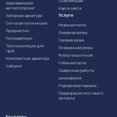
Снабженцам
Нержавеющий
металлопрокат
Карта сайта
Услуги
Запорная арматура
Сетка металлическая
Резка металла
Профнастил
Лазерная резка
Поликарбонат
Газовая резка
Теплоизоляция для
Плазменная резка
труб
Рубка гильотиной
Композитная арматура
Гибка металла
Сайдинг
Сварочные работы
Цинкование
Порошковая окраска
Перфорация листового
металла
Контакты