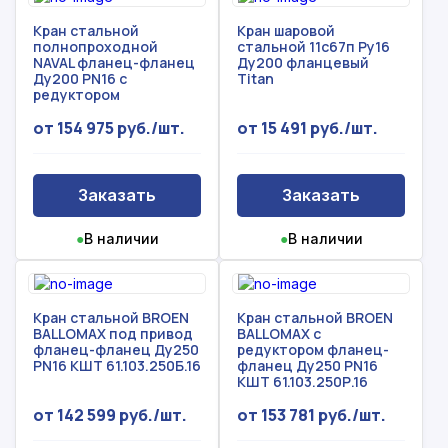
Кран стальной
Кран шаровой
полнопроходной
стальной 11с67п Ру16
NAVAL фланец-фланец
Ду200 фланцевый
Ду200 PN16 с
Titan
редуктором
от 154 975 руб./шт.
от 15 491 руб./шт.
Заказать
Заказать
●
В наличии
●
В наличии
Кран стальной BROEN
Кран стальной BROEN
BALLOMAX под привод
BALLOMAX с
фланец-фланец Ду250
редуктором фланец-
PN16 КШТ 61.103.250Б.16
фланец Ду250 PN16
КШТ 61.103.250Р.16
от 142 599 руб./шт.
от 153 781 руб./шт.