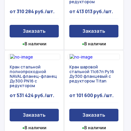
редуктором
от 310 284 руб./шт.
от 413 013 руб./шт.
Заказать
Заказать
●
В наличии
●
В наличии
Кран стальной
Кран шаровой
полнопроходной
стальной 11с67п Ру16
NAVAL фланец-фланец
Ду300 фланцевый с
Рассчитать смету
Ду300 PN16 с
редуктором Titan
редуктором
Оставьте номер
Заполните форму ниже, чтобы получить
телефона
от 531 424 руб./шт.
от 101 600 руб./шт.
точный расчет сметы. Мы свяжемся с вами в
кратчайшие сроки.
Мы свяжемся с вами в ближайшее время!
Предоставим бесплатную консультацию по
Заказать
Заказать
нашим товарам и актуальным ценам на
Форма отправлена,
металлопрокат
Форма не отправлена!
●
В наличии
●
В наличии