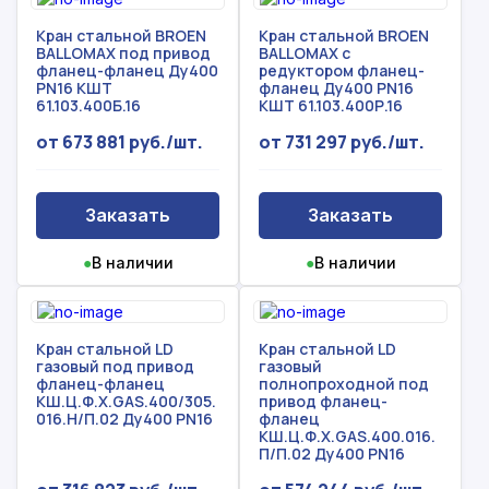
Кран стальной BROEN
Кран стальной BROEN
BALLOMAX под привод
BALLOMAX с
фланец-фланец Ду400
редуктором фланец-
PN16 КШТ
фланец Ду400 PN16
61.103.400Б.16
КШТ 61.103.400Р.16
от 673 881 руб./шт.
от 731 297 руб./шт.
Заказать
Заказать
●
В наличии
●
В наличии
Кран стальной LD
Кран стальной LD
газовый под привод
газовый
фланец-фланец
полнопроходной под
КШ.Ц.Ф.Х.GAS.400/305.
привод фланец-
016.Н/П.02 Ду400 PN16
фланец
КШ.Ц.Ф.Х.GAS.400.016.
П/П.02 Ду400 PN16