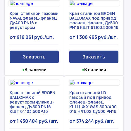
Кран стальной газовый
Кран стальной BROEN
NAVAL фланец-фланец
BALLOMAX под привод
Ду400 PN16 с
фланец-фланец Ду500
редуктором
PN16 КШТ 61.103.500Б.16
от 916 261 руб./шт.
от 1 306 465 руб./шт.
Заказать
Заказать
●
В наличии
●
В наличии
Кран стальной BROEN
Кран стальной LD
BALLOMAX с
газовый под привод
редуктором фланец-
фланец-фланец
фланец Ду500 PN16
КШ.Ц.Ф.Х.GAS.500/400.
КШТ 61.103.500Р.16
016.Н/П.02 Ду500 PN16
от 1 438 484 руб./шт.
от 574 244 руб./шт.