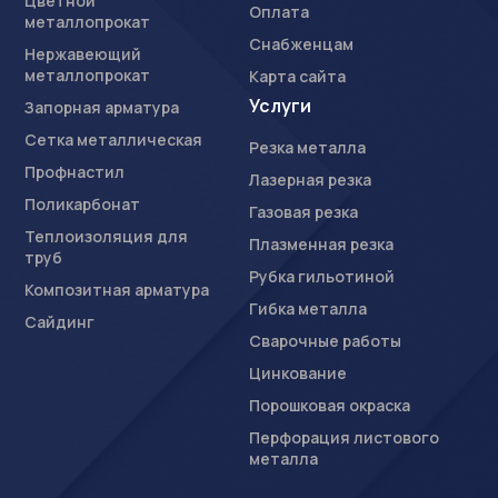
Цветной
Оплата
металлопрокат
Снабженцам
Нержавеющий
металлопрокат
Карта сайта
Услуги
Запорная арматура
Сетка металлическая
Резка металла
Профнастил
Лазерная резка
Поликарбонат
Газовая резка
Теплоизоляция для
Плазменная резка
труб
Рубка гильотиной
Композитная арматура
Гибка металла
Сайдинг
Сварочные работы
Цинкование
Порошковая окраска
Перфорация листового
металла