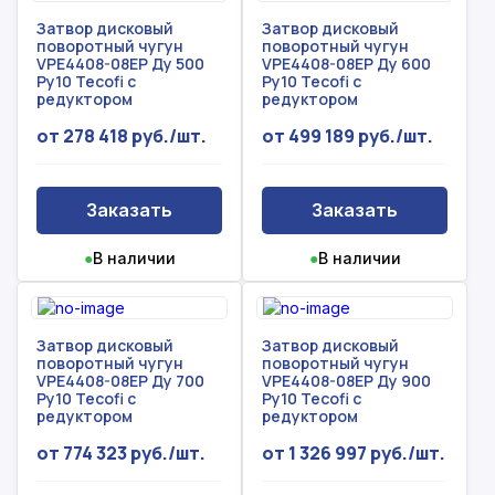
Затвор дисковый
Затвор дисковый
поворотный чугун
поворотный чугун
VPE4408-08EP Ду 500
VPE4408-08EP Ду 600
Рассчитать смету
Ру10 Tecofi с
Ру10 Tecofi с
Оставьте номер
редуктором
редуктором
Заполните форму ниже, чтобы получить
телефона
от 278 418 руб./шт.
от 499 189 руб./шт.
точный расчет сметы. Мы свяжемся с вами в
кратчайшие сроки.
Мы свяжемся с вами в ближайшее время!
Предоставим бесплатную консультацию по
Заказать
Заказать
нашим товарам и актуальным ценам на
Форма отправлена,
металлопрокат
Форма не отправлена!
●
В наличии
●
В наличии
спасибо!
Произошла ошибка.
С вами свяжется наш менеджер.
Затвор дисковый
Затвор дисковый
поворотный чугун
поворотный чугун
VPE4408-08EP Ду 700
VPE4408-08EP Ду 900
Ру10 Tecofi с
Ру10 Tecofi с
Прикрепить смету на расчет
редуктором
редуктором
Заказать звонок
от 774 323 руб./шт.
от 1 326 997 руб./шт.
Отправить запрос
Даю согласие на
обработку персональных данных
Даю согласие на
обработку персональных данных