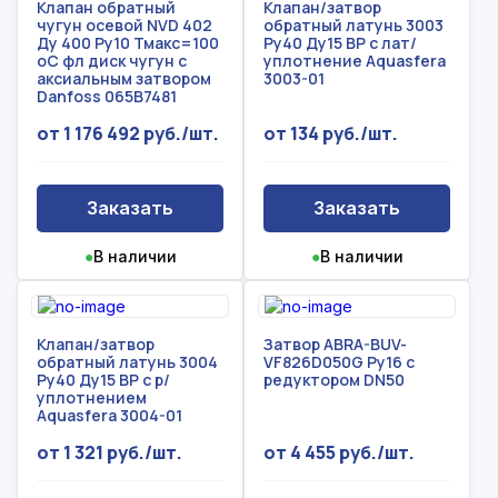
Клапан обратный
Клапан/затвор
чугун осевой NVD 402
обратный латунь 3003
Ду 400 Ру10 Тмакс=100
Ру40 Ду15 ВР с лат/
оС фл диск чугун с
уплотнение Aquasfera
аксиальным затвором
3003-01
Danfoss 065B7481
от 1 176 492 руб./шт.
от 134 руб./шт.
Заказать
Заказать
●
В наличии
●
В наличии
Клапан/затвор
Затвор ABRA-BUV-
обратный латунь 3004
VF826D050G Ру16 с
Ру40 Ду15 ВР с р/
редуктором DN50
уплотнением
Aquasfera 3004-01
от 1 321 руб./шт.
от 4 455 руб./шт.