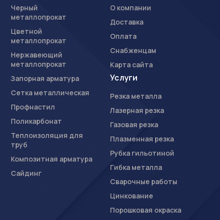
Черный
О компании
металлопрокат
Доставка
Цветной
Оплата
металлопрокат
Снабженцам
Нержавеющий
металлопрокат
Карта сайта
Услуги
Запорная арматура
Сетка металлическая
Резка металла
Профнастил
Лазерная резка
Поликарбонат
Газовая резка
Теплоизоляция для
Плазменная резка
труб
Рубка гильотиной
Композитная арматура
Гибка металла
Сайдинг
Сварочные работы
Цинкование
Порошковая окраска