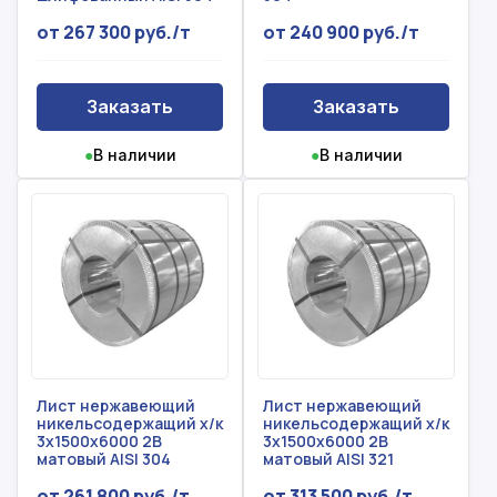
нашим товарам и актуальным ценам на
Форма отправлена,
металлопрокат
от 267 300 руб./т
от 240 900 руб./т
Форма не отправлена!
спасибо!
Произошла ошибка.
Заказать
Заказать
С вами свяжется наш менеджер.
●
В наличии
●
В наличии
Прикрепить смету на расчет
Заказать звонок
Отправить запрос
Даю согласие на
обработку персональных данных
Даю согласие на
обработку персональных данных
Лист нержавеющий
Лист нержавеющий
никельсодержащий х/к
никельсодержащий х/к
3x1500x6000 2B
3x1500x6000 2B
матовый AISI 304
матовый AISI 321
от 261 800 руб./т
от 313 500 руб./т