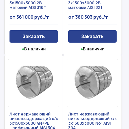
3x1500x3000 2B
3x1500x3000 2B
матовый AISI 316Ti
матовый AISI 321
от 561 000 руб./т
от 360 503 руб./т
Заказать
Заказать
●
В наличии
●
В наличии
Рассчитать смету
Оставьте номер
Заполните форму ниже, чтобы получить
телефона
точный расчет сметы. Мы свяжемся с вами в
Лист нержавеющий
Лист нержавеющий
кратчайшие сроки.
никельсодержащий х/к
никельсодержащий х/к
Мы свяжемся с вами в ближайшее время!
3x1500x3000 4N+PE
3x1500x3000 No1 AISI
Предоставим бесплатную консультацию по
шлифованный AISI 304
304