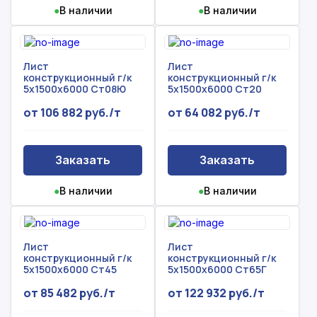
Форма не отправлена!
●
В наличии
●
В наличии
спасибо!
Произошла ошибка.
С вами свяжется наш менеджер.
Лист
Лист
конструкционный г/к
конструкционный г/к
5х1500х6000 Ст08Ю
5х1500х6000 Ст20
Прикрепить смету на расчет
от 106 882 руб./т
от 64 082 руб./т
Заказать звонок
Отправить запрос
Даю согласие на
обработку персональных данных
Заказать
Заказать
Даю согласие на
обработку персональных данных
●
В наличии
●
В наличии
Лист
Лист
конструкционный г/к
конструкционный г/к
5х1500х6000 Ст45
5х1500х6000 Ст65Г
от 85 482 руб./т
от 122 932 руб./т