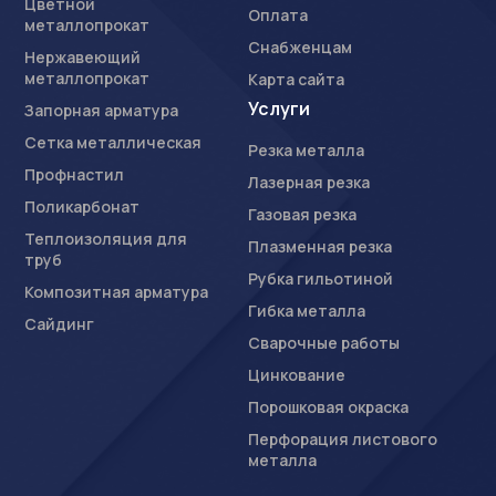
Цветной
Оплата
металлопрокат
Снабженцам
Нержавеющий
металлопрокат
Карта сайта
Услуги
Запорная арматура
Сетка металлическая
Резка металла
Профнастил
Лазерная резка
Поликарбонат
Газовая резка
Теплоизоляция для
Плазменная резка
труб
Рубка гильотиной
Композитная арматура
Гибка металла
Сайдинг
Сварочные работы
Цинкование
Порошковая окраска
Перфорация листового
металла