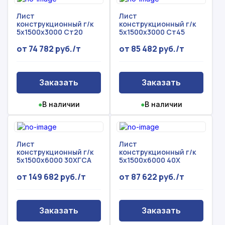
Лист
Лист
конструкционный г/к
конструкционный г/к
5х1500х3000 Ст20
5х1500х3000 Ст45
от 74 782 руб./т
от 85 482 руб./т
Заказать
Заказать
●
В наличии
●
В наличии
Лист
Лист
Рассчитать смету
конструкционный г/к
конструкционный г/к
Оставьте номер
5х1500х6000 30ХГСА
5х1500х6000 40Х
Заполните форму ниже, чтобы получить
телефона
от 149 682 руб./т
от 87 622 руб./т
точный расчет сметы. Мы свяжемся с вами в
кратчайшие сроки.
Мы свяжемся с вами в ближайшее время!
Предоставим бесплатную консультацию по
Заказать
Заказать
нашим товарам и актуальным ценам на
Форма отправлена,
металлопрокат